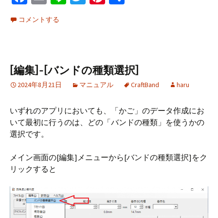
ce
m
n
wi
nt
有
コメントする
b
ai
e
tt
er
o
l
er
es
o
t
[編集]-[バンドの種類選択]
k
2024年8月21日
マニュアル
CraftBand
haru
いずれのアプリにおいても、「かご」のデータ作成にお
いて最初に行うのは、どの「バンドの種類」を使うかの
選択です。
メイン画面の[編集]メニューから[バンドの種類選択]をク
リックすると