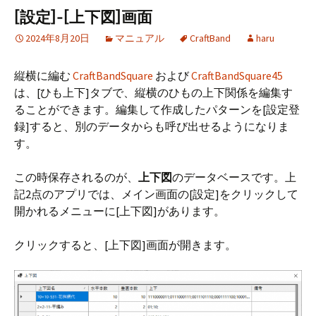
o
t
[設定]-[上下図]画面
k
2024年8月20日
マニュアル
CraftBand
haru
縦横に編む
CraftBandSquare
および
CraftBandSquare45
は、[ひも上下]タブで、縦横のひもの上下関係を編集す
ることができます。編集して作成したパターンを[設定登
録]すると、別のデータからも呼び出せるようになりま
す。
この時保存されるのが、
上下図
のデータベースです。上
記2点のアプリでは、メイン画面の[設定]をクリックして
開かれるメニューに[上下図]があります。
クリックすると、[上下図]画面が開きます。