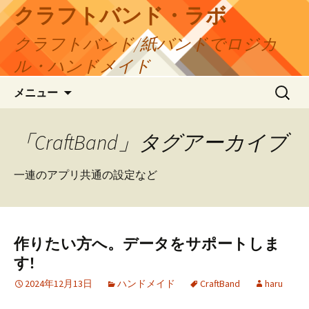
コ
クラフトバンド・ラボ
ン
クラフトバンド/紙バンドでロジカ
テ
ン
ル・ハンドメイド
ツ
検
へ
メニュー
索:
ス
キ
「CraftBand」タグアーカイブ
ッ
プ
一連のアプリ共通の設定など
作りたい方へ。データをサポートしま
す!
2024年12月13日
ハンドメイド
CraftBand
haru