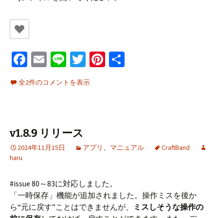
Fa
E
Li
T
Pi
共
ce
m
n
wi
nt
有
全2件のコメントを表示
b
ai
e
tt
er
o
l
er
es
o
t
v1.8.9 リリース
k
2024年11月15日
アプリ
、
マニュアル
CraftBand
haru
#issue 80～83に対応しました。
「一時保存」機能が追加されました。操作ミスを後か
ら“元に戻す”ことはできませんが、
ミスしそうな操作の