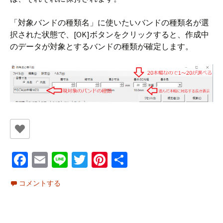
「対象バンドの種類名」に使いたいバンドの種類名が選
択された状態で、[OK]ボタンをクリックすると、作成中
のデータが対象とするバンドの種類が確定します。
Fa
E
Li
T
Pi
共
ce
m
n
wi
nt
有
コメントする
b
ai
e
tt
er
o
l
er
es