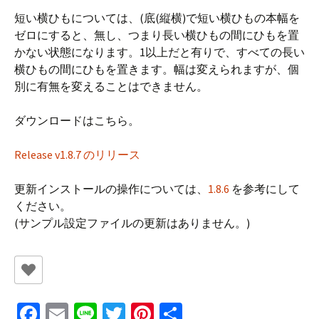
短い横ひもについては、(底(縦横)で短い横ひもの本幅を
ゼロにすると、無し、つまり長い横ひもの間にひもを置
かない状態になります。1以上だと有りで、すべての長い
横ひもの間にひもを置きます。幅は変えられますが、個
別に有無を変えることはできません。
ダウンロードはこちら。
Release v1.8.7 のリリース
更新インストールの操作については、
1.8.6
を参考にして
ください。
(サンプル設定ファイルの更新はありません。)
Fa
E
Li
T
Pi
共