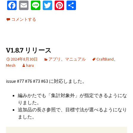
Fa
E
Li
T
Pi
共
ce
m
n
wi
nt
有
コメントする
b
ai
e
tt
er
o
l
er
es
o
t
V1.8.7 リリース
k
2024年8月30日
アプリ
、
マニュアル
CraftBand
、
Mesh
haru
issue #77 #76 #73 #63 に対応しました。
編みかたでも「集計対象外」が指定できるようにな
りました。
追加品の長さ参照で、目標寸法が選べるようになり
ました。