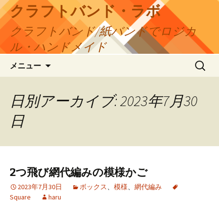
コ
クラフトバンド・ラボ
ン
クラフトバンド/紙バンドでロジカ
テ
ン
ル・ハンドメイド
ツ
検
へ
メニュー
索:
ス
キ
日別アーカイブ: 2023年7月30
ッ
プ
日
2つ飛び網代編みの模様かご
2023年7月30日
ボックス
、
模様
、
網代編み
Square
haru