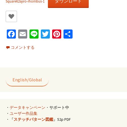
ダウンロード
Square62ajiro-rhombus-1
Fa
E
Li
T
Pi
共
ce
m
n
wi
nt
有
コメントする
b
ai
e
tt
er
o
l
er
es
o
t
k
English/Global
・
データキャンペーン
・サポート中
・
ユーザー作品集
・『
ステッチパターン図鑑
』52p PDF