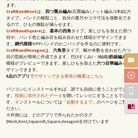
ます。
CraftBandKnot
は、
四つ畳み編み
(石畳編み/ノット編み/2本結び)
タイプ。バンドの種類ごと、自分の要尺やコマ寸法を係数化でき
るので、ひもの無駄が減らせます。
CraftBandSquare
は、
基本の四角
タイプ。差しひもを加えた四つ
目や、バンド色と編み目を組み合わせた模様がデザインできま
す。
網代模様
やPPバンドのかごバッグを作るのに便利です。
CraftBandHexagon
は、
六角形
タイプ。幅や本数を合わせた六つ
目の型紙が簡単に作成できます。巴(3すくみ)・3軸織(
鉄線編み
)の
模様がプレビューできます。差しひもを加えた
六つ目華編み
もデ
ザインできます。
5点のアプリ
で
デザインできる形状の概要はこちら
パソコンにインストールすれば、誰でも自由に使うことができま
す。
投稿に添付されたデータ
を開いてレシピにすることもできま
す。インストールについては「
起動するまで
」のページをご覧く
ださい。
※作例には、どのアプリで作られたかのタグ
(Mesh,Knot,Square45,Square,Hexagon)を付けています