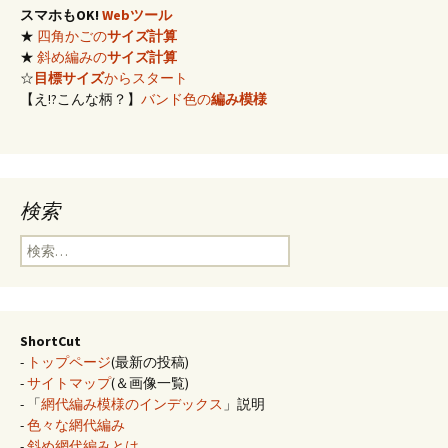
スマホもOK!
Webツール
★
四角かごの
サイズ計算
★
斜め編みの
サイズ計算
☆
目標サイズ
からスタート
【え!?こんな柄？】
バンド色の
編み模様
検索
検
索:
ShortCut
-
トップページ
(最新の投稿)
-
サイトマップ
(＆画像一覧)
- 「
網代編み模様のインデックス
」説明
-
色々な網代編み
-
斜め網代編みとは