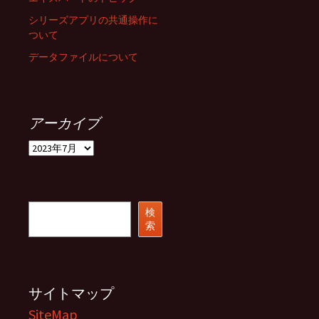
シリーズアプリの共通操作に
ついて
データファイルについて
アーカイブ
ア
ー
カ
イ
ブ
検
検
索
索
サイトマップ
SiteMap