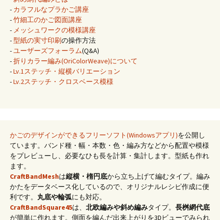
-
カラフルなプラかご講座
-
竹細工のかご図面講座
-
メッシュワークの模様講座
-
型紙の実寸印刷
の操作方法
-
ユーザーズフォーラム
(Q&A)
-
折りカラー編み(OriColorWeave)について
-
Lv.1ステッチ・縦横バリエーション
-
Lv.2ステッチ・クロスベース模様
かごのデザインができるフリーソフト(Windowsアプリ)
を公開し
ています。バンド種・幅・本数・色・編み方などから配置や模様
をプレビューし、必要なひも長を計算・集計します。型紙も作れ
ます。
CraftBandMesh
は
縦横・楕円底
から立ち上げて編むタイプ。編み
かたをデータベース化しているので、オリジナルレシピ作成に便
利です。
丸底や輪弧
にも対応。
CraftBandSquare45
は、
北欧編みや斜め編み
タイプ。
長桝網代底
が簡単に作れます。側面を編んだ出来上がりを3Dビューでみられ