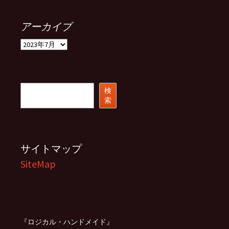
アーカイブ
ア
ー
カ
イ
ブ
検
検
索
索
サイトマップ
SiteMap
『ロジカル・ハンドメイド』