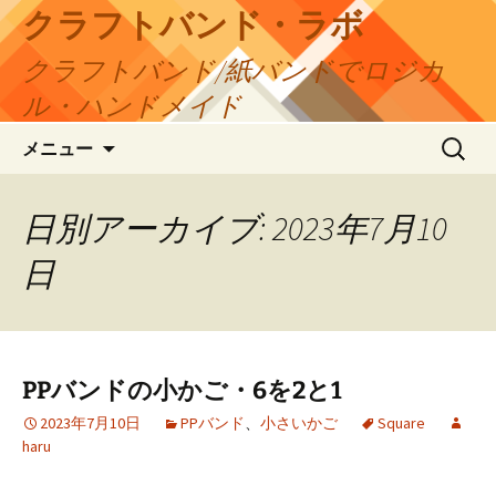
コ
クラフトバンド・ラボ
ン
クラフトバンド/紙バンドでロジカ
テ
ン
ル・ハンドメイド
ツ
検
へ
メニュー
索:
ス
キ
日別アーカイブ: 2023年7月10
ッ
プ
日
PPバンドの小かご・6を2と1
2023年7月10日
PPバンド
、
小さいかご
Square
haru