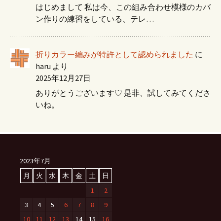
はじめまして 私は今、この組み合わせ模様のカバ
ン作りの練習をしている、テレ…
折りカラー編みが特許として認められました
に
haru
より
2025年12月27日
ありがとうございます♡ 是非、試してみてくださ
いね。
2023年7月
月
火
水
木
金
土
日
1
2
3
4
5
6
7
8
9
10
11
12
13
14
15
16