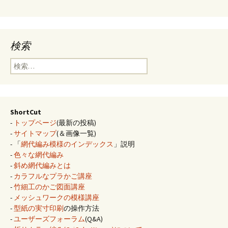
検索
検
索:
ShortCut
-
トップページ
(最新の投稿)
-
サイトマップ
(＆画像一覧)
- 「
網代編み模様のインデックス
」説明
-
色々な網代編み
-
斜め網代編みとは
-
カラフルなプラかご講座
-
竹細工のかご図面講座
-
メッシュワークの模様講座
-
型紙の実寸印刷
の操作方法
-
ユーザーズフォーラム
(Q&A)