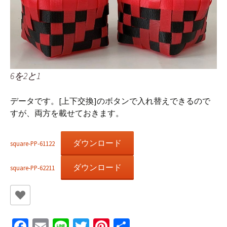
6を2と1
データです。[上下交換]のボタンで入れ替えできるので
すが、両方を載せておきます。
ダウンロード
square-PP-61122
ダウンロード
square-PP-62211
Fa
E
Li
T
Pi
共