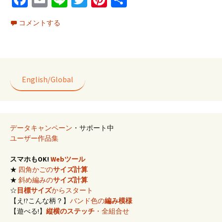
ce
m
n
wi
nt
有
コメントする
b
ai
e
tt
er
o
l
er
es
o
t
k
English/Global
データキャンペーン
・サポート中
ユーザー作品集
スマホもOK!
Webツール
★
四角かごの
サイズ計算
★
斜め編みの
サイズ計算
☆
目標サイズ
からスタート
【え!?こんな柄？】
バンド色の
編み模様
【遊べる!】
縦横のステッチ
・全組合せ