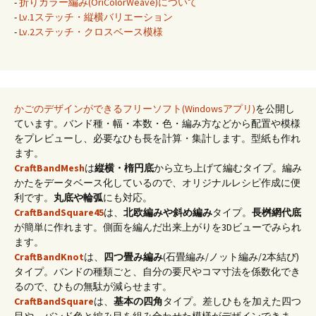
-
折りカラー編み(OriColorWeave)について
-
Lv.1ステッチ・縦横バリエーション
-
Lv.2ステッチ・クロスベース模様
かごのデザインができるフリーソフト(Windowsアプリ)
を公開し
ています。バンド種・幅・本数・色・編み方などから配置や模様
をプレビューし、必要なひも長を計算・集計します。型紙も作れ
ます。
CraftBandMesh
は
縦横・楕円底
から立ち上げて編むタイプ。編み
かたをデータベース化しているので、オリジナルレシピ作成に便
利です。
丸底や輪弧
にも対応。
CraftBandSquare45
は、
北欧編みや斜め編み
タイプ。
長桝網代底
が簡単に作れます。側面を編んだ出来上がりを3Dビューでみられ
ます。
CraftBandKnot
は、
四つ畳み編み
(石畳編み/ノット編み/2本結び)
タイプ。バンドの種類ごと、自分の要尺やコマ寸法を係数化でき
るので、ひもの無駄が減らせます。
CraftBandSquare
は、
基本の四角
タイプ。差しひもを加えた四つ
目や、バンド色と編み目を組み合わせた模様がデザインできま