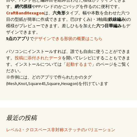
す。
網代模様
やPPバンドのかごバッグを作るのに便利です。
CraftBandHexagon
は、
六角形
タイプ。幅や本数を合わせた六つ
目の型紙が簡単に作成できます。巴(3すくみ)・3軸織(
鉄線編み
)の
模様がプレビューできます。差しひもを加えた
六つ目華編み
もデ
ザインできます。
5点のアプリ
で
デザインできる形状の概要はこちら
パソコンにインストールすれば、誰でも自由に使うことができま
す。
投稿に添付されたデータ
を開いてレシピにすることもできま
す。インストールについては「
起動するまで
」のページをご覧く
ださい。
※作例には、どのアプリで作られたかのタグ
(Mesh,Knot,Square45,Square,Hexagon)を付けています
最近の投稿
レベル2・クロスベース非対称ステッチのバリエーション