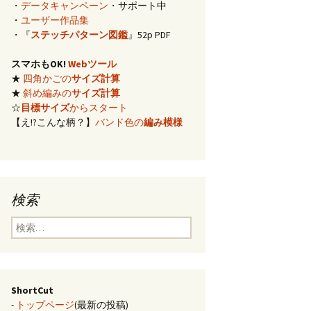
・
データキャンペーン
・サポート中
イズ計算
・
ユーザー作品集
・『
ステッチパターン図鑑
』52p PDF
編み)のサ
スマホもOK!
Webツール
★
四角かごの
サイズ計算
らの概算
★
斜め編みの
サイズ計算
☆
目標サイズ
からスタート
【え!?こんな柄？】
バンド色の
編み模様
み模様
チ・2色の
のステッ
検索
合せ模様
検
索:
ShortCut
-
トップページ
(最新の投稿)