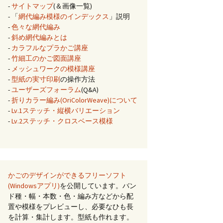
-
サイトマップ
(＆画像一覧)
- 「
網代編み模様のインデックス
」説明
-
色々な網代編み
-
斜め網代編みとは
-
カラフルなプラかご講座
-
竹細工のかご図面講座
-
メッシュワークの模様講座
-
型紙の実寸印刷
の操作方法
-
ユーザーズフォーラム
(Q&A)
-
折りカラー編み(OriColorWeave)について
-
Lv.1ステッチ・縦横バリエーション
-
Lv.2ステッチ・クロスベース模様
かごのデザインができるフリーソフト
(Windowsアプリ)
を公開しています。バン
ド種・幅・本数・色・編み方などから配
置や模様をプレビューし、必要なひも長
を計算・集計します。型紙も作れます。