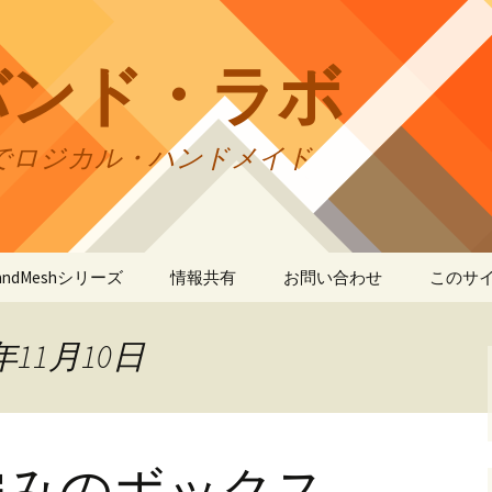
バンド・ラボ
でロジカル・ハンドメイド
tBandMeshシリーズ
情報共有
お問い合わせ
このサ
andMesh
CraftBandMesh使用例
バンドの種類
サイト
リの利
年11月10日
andSquare45
CraftBandMesh出力例
CraftBandSquare45使用
ユーザーズフォーラム
例
折りカ
(OriCo
andKnot
CraftBandKnot使用例
ユーザー作品集
て
CraftBandSquare45出力
例
編みのボックス
andSquare
CraftBandKnot出力例
リンク・リンク
プライ