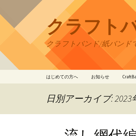
コ
ン
テ
クラフト
ン
ツ
へ
クラフトバンド/紙バンド
ス
キ
ッ
プ
はじめての方へ
お知らせ
Craf
CraftB
日別アーカイブ: 2023
CraftB
CraftB
流し網代
CraftB