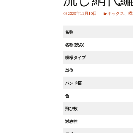
CraftB
2023年11月10日
ボックス
、
模
CbMes
名称
起動す
名称(読み)
データ
模様タイプ
単位
バンド幅
色
飛び数
対称性