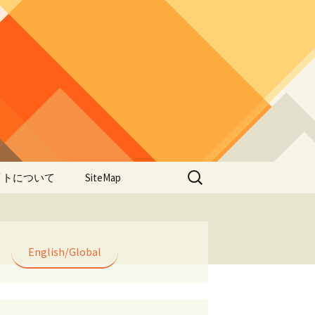
検
イトについて
SiteMap
索:
のデータやアプ
用について
ラー編み
English/Global
lorWeave)につい
バシーポリシー