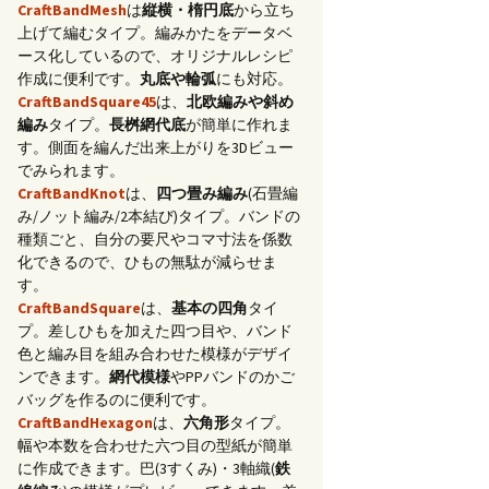
CraftBandMesh
は
縦横・楕円底
から立ち
上げて編むタイプ。編みかたをデータベ
ース化しているので、オリジナルレシピ
作成に便利です。
丸底や輪弧
にも対応。
CraftBandSquare45
は、
北欧編みや斜め
編み
タイプ。
長桝網代底
が簡単に作れま
す。側面を編んだ出来上がりを3Dビュー
でみられます。
CraftBandKnot
は、
四つ畳み編み
(石畳編
み/ノット編み/2本結び)タイプ。バンドの
種類ごと、自分の要尺やコマ寸法を係数
化できるので、ひもの無駄が減らせま
す。
CraftBandSquare
は、
基本の四角
タイ
プ。差しひもを加えた四つ目や、バンド
色と編み目を組み合わせた模様がデザイ
ンできます。
網代模様
やPPバンドのかご
バッグを作るのに便利です。
CraftBandHexagon
は、
六角形
タイプ。
幅や本数を合わせた六つ目の型紙が簡単
に作成できます。巴(3すくみ)・3軸織(
鉄