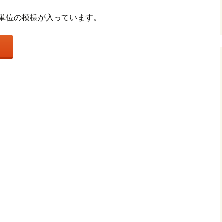
単位の模様が入っています。
ド
共
有