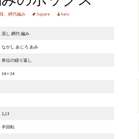
andHexagon
Webツールのご案内
四角かごのサ
様
、
網代編み
Square
haru
h
斜め編み(北欧
イズ計算
流し 網代 編み
るまで
お任せインストール手
順
目標サイズか
ながし あじろ あみ
について
手動インストール手順
バンド色の編
単位の繰り返し
初回起動手順と始め方
縦横のステッ
34 × 34
組合せ模様
クロスベース
チ・2色の組
2,13
半回転