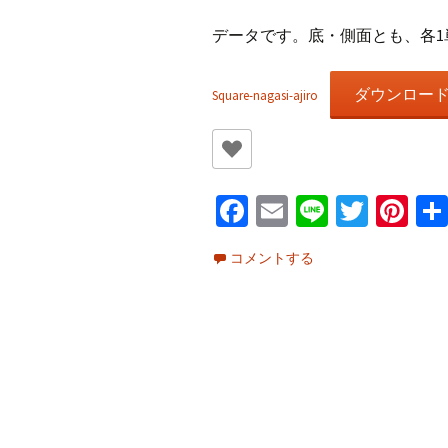
データです。底・側面とも、各1
ダウンロー
Square-nagasi-ajiro
Fa
E
Li
T
Pi
ce
m
n
wi
nt
コメントする
b
ai
e
tt
er
o
l
er
es
o
t
k