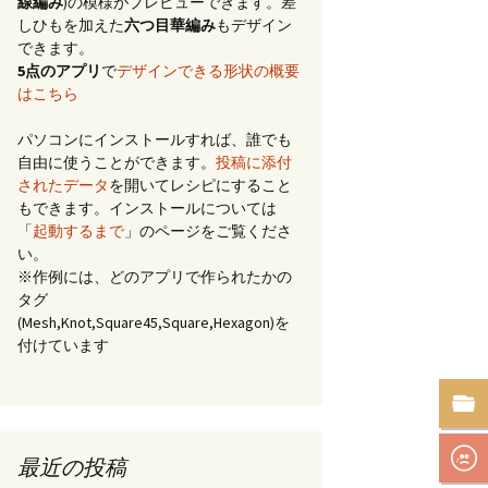
線編み
)の模様がプレビューできます。差
しひもを加えた
六つ目華編み
もデザイン
できます。
5点のアプリ
で
デザインできる形状の概要
はこちら
パソコンにインストールすれば、誰でも
自由に使うことができます。
投稿に添付
されたデータ
を開いてレシピにすること
もできます。インストールについては
「
起動するまで
」のページをご覧くださ
い。
※作例には、どのアプリで作られたかの
タグ
(Mesh,Knot,Square45,Square,Hexagon)を
付けています
最近の投稿