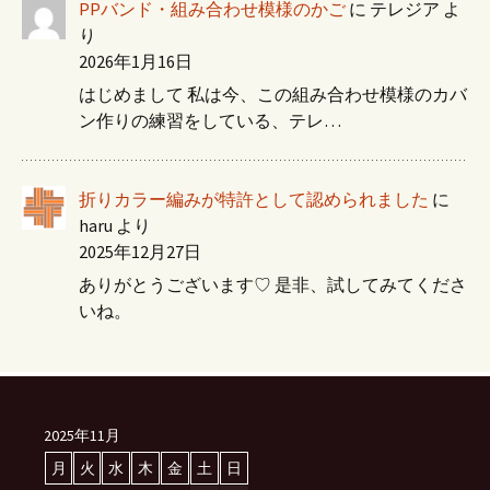
PPバンド・組み合わせ模様のかご
に
テレジア
よ
り
2026年1月16日
はじめまして 私は今、この組み合わせ模様のカバ
ン作りの練習をしている、テレ…
折りカラー編みが特許として認められました
に
haru
より
2025年12月27日
ありがとうございます♡ 是非、試してみてくださ
いね。
2025年11月
月
火
水
木
金
土
日