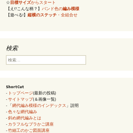
☆
目標サイズ
からスタート
【え!?こんな柄？】
バンド色の
編み模様
【遊べる!】
縦横のステッチ
・全組合せ
検索
検
索:
ShortCut
-
トップページ
(最新の投稿)
-
サイトマップ
(＆画像一覧)
- 「
網代編み模様のインデックス
」説明
-
色々な網代編み
-
斜め網代編みとは
-
カラフルなプラかご講座
-
竹細工のかご図面講座