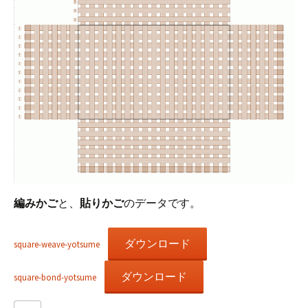
編みかご
と、
貼りかご
のデータです。
ダウンロード
square-weave-yotsume
ダウンロード
square-bond-yotsume