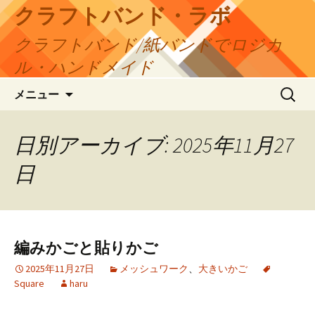
コ
クラフトバンド・ラボ
ン
クラフトバンド/紙バンドでロジカ
テ
ン
ル・ハンドメイド
ツ
検
へ
メニュー
索:
ス
キ
日別アーカイブ: 2025年11月27
ッ
プ
日
編みかごと貼りかご
2025年11月27日
メッシュワーク
、
大きいかご
Square
haru