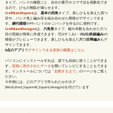
タイプ。バンドの種類ごと、自分の要尺やコマ寸法を係数化でき
るので、ひもの無駄が減らせます。
CraftBandSquare
は、
基本の四角
タイプ。差しひもを加えた四つ
目や、バンド色と編み目を組み合わせた模様がデザインできま
す。
網代模様
やPPバンドのかごバッグを作るのに便利です。
CraftBandHexagon
は、
六角形
タイプ。幅や本数を合わせた六つ
目の型紙が簡単に作成できます。巴(3すくみ)・3軸織(
鉄線編み
)の
模様がプレビューできます。差しひもを加えた
六つ目華編み
もデ
ザインできます。
5点のアプリ
で
デザインできる形状の概要はこちら
パソコンにインストールすれば、誰でも自由に使うことができま
す。
投稿に添付されたデータ
を開いてレシピにすることもできま
す。インストールについては「
起動するまで
」のページをご覧く
ださい。
※作例には、どのアプリで作られたかのタグ
(Mesh,Knot,Square45,Square,Hexagon)を付けています