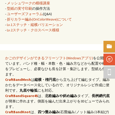
-
メッシュワークの模様講座
-
型紙の実寸印刷
の操作方法
-
ユーザーズフォーラム
(Q&A)
-
折りカラー編み(OriColorWeave)について
-
Lv.1ステッチ・縦横バリエーション
-
Lv.2ステッチ・クロスベース模様
かごのデザインができるフリーソフト(Windowsアプリ)
を公開し
ています。バンド種・幅・本数・色・編み方などから配置や模様
をプレビューし、必要なひも長を計算・集計します。型紙も作れ
ます。
CraftBandMesh
は
縦横・楕円底
から立ち上げて編むタイプ。編み
かたをデータベース化しているので、オリジナルレシピ作成に便
利です。
丸底や輪弧
にも対応。
CraftBandSquare45
は、
北欧編みや斜め編み
タイプ。
長桝網代底
が簡単に作れます。側面を編んだ出来上がりを3Dビューでみられ
ます。
CraftBandKnot
は、
四つ畳み編み
(石畳編み/ノット編み/2本結び)