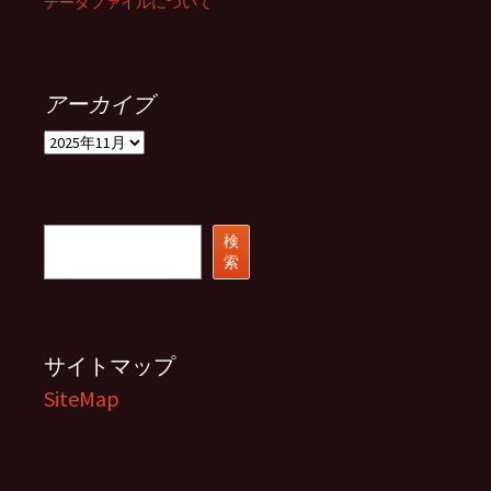
データファイルについて
アーカイブ
ア
ー
カ
イ
ブ
検
検
索
索
サイトマップ
SiteMap