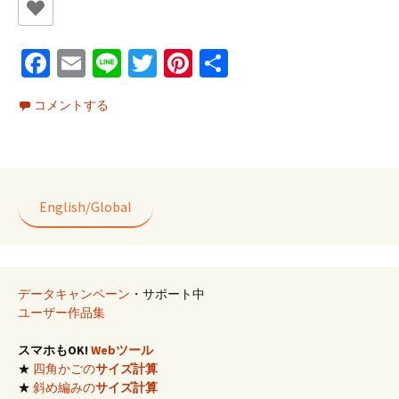
Fa
E
Li
T
Pi
共
ce
m
n
wi
nt
有
コメントする
b
ai
e
tt
er
o
l
er
es
o
t
k
English/Global
データキャンペーン
・サポート中
ユーザー作品集
スマホもOK!
Webツール
★
四角かごの
サイズ計算
★
斜め編みの
サイズ計算