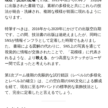
に出版された書籍では、素材の多様化と共にこれらの技
法が統合・洗練され、複雑な模様が前面に現れるように
なります。
特筆すべきは、2016年から2020年にかけての出版空白期
です。この間、技法書の出版は途絶えましたが、同時に
SNSが情報インフラとして定着した時期でもありまし
た。 書籍による図解の代わりに、SNS上の写真を通じて
視覚的に情報が交換されたことで、「花模様」に代表さ
れるような、より
映える
、かつ高度なステッチがユーザ
ー間で広まったと考えられます。
第1次ブーム後期の先駆的な試行錯誤（レベル1の多様化
とレベル2の確立）は、この空白期のSNS文化による醸成
を経て、現在に至るPPバンドの標準的な装飾技法とし
て、完全に定着したと言えるでしょう。