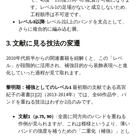
す。レベル1の足場がないと成立しないため、
工程順序は不可逆です。
レベル3以降
: レベル2以上のバンドを支点として、
さらに複合的に編み込む層。
3. 文献に見る技法の変遷
2010年代前半からの関連書籍を紐解くと、この「レベ
ル」が段階的に活用され、補強目的から装飾表現へと進
化していった過程が見て取れます。
黎明期：補強としてのレベル1
最初期の文献である高宮
紀子の著書[1][2]（2013-2014年）では、全60作品中、バ
ンドを重ねる技法はわずか2点のみです。
文献1（p.75, 90）
: 全面に同方向のバンドを重ねる
作例が見られますが、これは模様というより、薄い
バンドの強度を補うための「二重化（補強）」とし