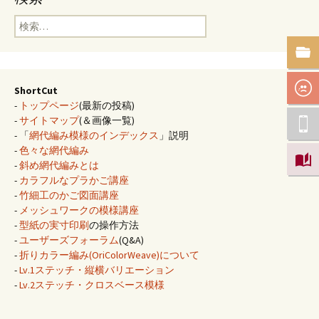
検
索:
ShortCut
-
トップページ
(最新の投稿)
-
サイトマップ
(＆画像一覧)
- 「
網代編み模様のインデックス
」説明
-
色々な網代編み
-
斜め網代編みとは
-
カラフルなプラかご講座
-
竹細工のかご図面講座
-
メッシュワークの模様講座
-
型紙の実寸印刷
の操作方法
-
ユーザーズフォーラム
(Q&A)
-
折りカラー編み(OriColorWeave)について
-
Lv.1ステッチ・縦横バリエーション
-
Lv.2ステッチ・クロスベース模様