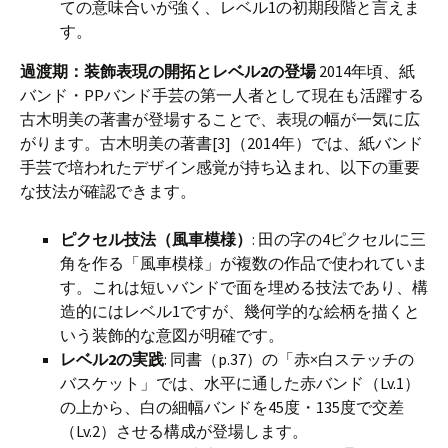
ての意味合いが強く、レベル1の初期段階と言えま
す。
過渡期：装飾表現の開拓とレベル2の登場
2014年頃、紙
バンド・PPバンド手芸の第一人者として現在も活躍する
古木明美の著書が登場することで、表現の幅が一気に広
がります。古木明美の著書[3]（2014年）では、紙バンド
手芸で培われたデザイン感覚が持ち込まれ、以下の重要
な技法が確認できます。
ピクセル技法（風車模様）
: 田の字の4ピクセルに三
角を作る「風車模様」が複数の作品で使われていま
す。これは短いバンドで面を埋める技法であり、構
造的にはレベル1ですが、幾何学的な絵柄を描くと
いう装飾的な意図が明確です。
レベル2の実践
: 同書（p.37）の「赤×白ステッチの
バスケット」では、水平に通した赤バンド（Lv.1）
の上から、白の細幅バンドを45度・135度で交差
（Lv.2）させる構成が登場します。