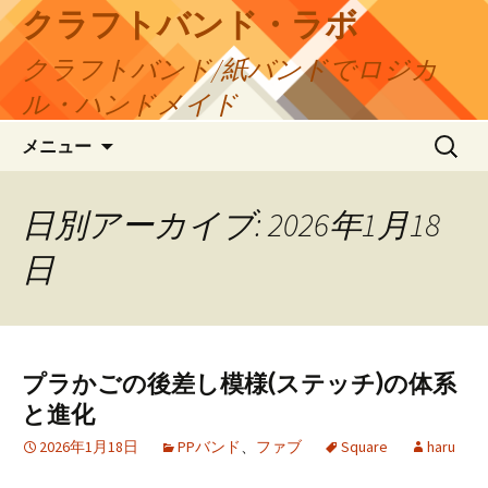
コ
クラフトバンド・ラボ
ン
クラフトバンド/紙バンドでロジカ
テ
ン
ル・ハンドメイド
ツ
検
へ
メニュー
索:
ス
キ
日別アーカイブ: 2026年1月18
ッ
プ
日
プラかごの後差し模様(ステッチ)の体系
と進化
2026年1月18日
PPバンド
、
ファブ
Square
haru