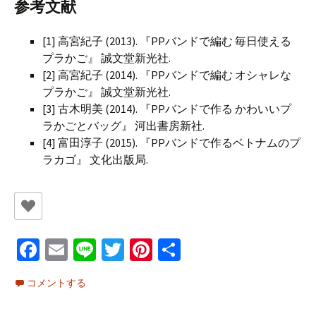
参考文献
[1] 高宮紀子 (2013). 『PPバンドで編む 毎日使える
プラかご』 誠文堂新光社.
[2] 高宮紀子 (2014). 『PPバンドで編む オシャレな
プラかご』 誠文堂新光社.
[3] 古木明美 (2014). 『PPバンドで作る かわいいプ
ラかごとバッグ』 河出書房新社.
[4] 富田淳子 (2015). 『PPバンドで作るベトナムのプ
ラカゴ』 文化出版局.
Fa
E
Li
T
Pi
共
ce
m
n
wi
nt
有
コメントする
b
ai
e
tt
er