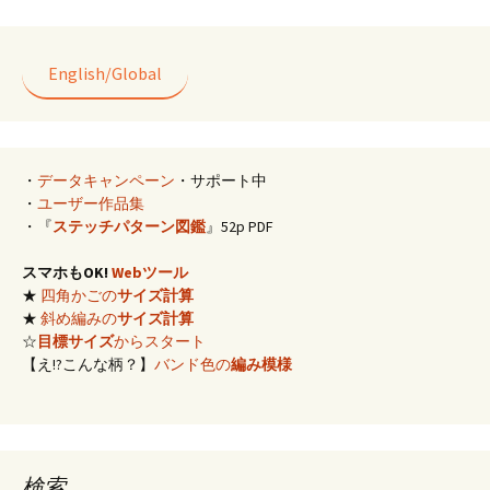
o
l
er
es
o
t
k
English/Global
・
データキャンペーン
・サポート中
・
ユーザー作品集
・『
ステッチパターン図鑑
』52p PDF
スマホもOK!
Webツール
★
四角かごの
サイズ計算
★
斜め編みの
サイズ計算
☆
目標サイズ
からスタート
【え!?こんな柄？】
バンド色の
編み模様
検索