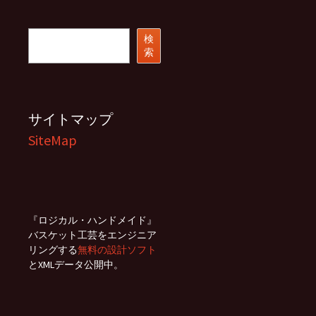
カ
イ
ブ
検
検
索
索
サイトマップ
SiteMap
『ロジカル・ハンドメイド』
バスケット工芸をエンジニア
リングする
無料の設計ソフト
とXMLデータ公開中。