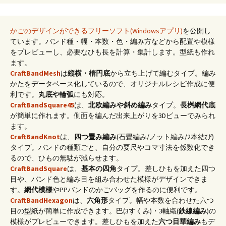
かごのデザインができるフリーソフト(Windowsアプリ)
を公開し
ています。バンド種・幅・本数・色・編み方などから配置や模様
をプレビューし、必要なひも長を計算・集計します。型紙も作れ
ます。
CraftBandMesh
は
縦横・楕円底
から立ち上げて編むタイプ。編み
かたをデータベース化しているので、オリジナルレシピ作成に便
利です。
丸底や輪弧
にも対応。
CraftBandSquare45
は、
北欧編みや斜め編み
タイプ。
長桝網代底
が簡単に作れます。側面を編んだ出来上がりを3Dビューでみられ
ます。
CraftBandKnot
は、
四つ畳み編み
(石畳編み/ノット編み/2本結び)
タイプ。バンドの種類ごと、自分の要尺やコマ寸法を係数化でき
るので、ひもの無駄が減らせます。
CraftBandSquare
は、
基本の四角
タイプ。差しひもを加えた四つ
目や、バンド色と編み目を組み合わせた模様がデザインできま
す。
網代模様
やPPバンドのかごバッグを作るのに便利です。
CraftBandHexagon
は、
六角形
タイプ。幅や本数を合わせた六つ
目の型紙が簡単に作成できます。巴(3すくみ)・3軸織(
鉄線編み
)の
模様がプレビューできます。差しひもを加えた
六つ目華編み
もデ