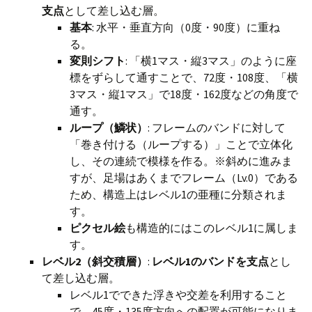
支点
として差し込む層。
基本
: 水平・垂直方向（0度・90度）に重ね
る。
変則シフト
: 「横1マス・縦3マス」のように座
標をずらして通すことで、72度・108度、「横
3マス・縦1マス」で18度・162度などの角度で
通す。
ループ（鱗状）
: フレームのバンドに対して
「巻き付ける（ループする）」ことで立体化
し、その連続で模様を作る。※斜めに進みま
すが、足場はあくまでフレーム（Lv.0）である
ため、構造上はレベル1の亜種に分類されま
す。
ピクセル絵
も構造的にはこのレベル1に属しま
す。
レベル2（斜交積層）
:
レベル1のバンドを支点
とし
て差し込む層。
レベル1でできた浮きや交差を利用すること
で、45度・135度方向への配置が可能になりま