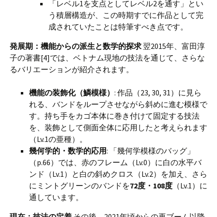
「レベル1を支点としてレベル2を通す」とい
う積層構造が、この時期すでに作品として完
成されていたことは特筆すべき点です。
発展期：機能からの派生と数学的探求
翌2015年、富田淳
子の著書[4]では、ベトナム現地の技法を通じて、さらな
るバリエーションが紹介されます。
機能の装飾化（鱗模様）
: 作品（23, 30, 31）に見ら
れる、バンドをループさせながら斜めに進む模様で
す。持ち手をカゴ本体に巻き付けて固定する技法
を、装飾として側面全体に応用したと考えられます
（Lv.1の亜種）。
幾何学的・数学的応用
: 「幾何学模様のバッグ」
（p.66）では、赤のフレーム（Lv.0）に白の水平バ
ンド（Lv.1）と白の斜めクロス（Lv.2）を加え、さら
にミントグリーンのバンドを
72度・108度
（Lv.1）に
通しています。
現在：技法の定着
その後、2021年頃からの再ブーム以降