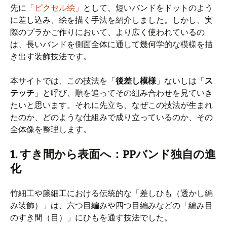
先に
「ピクセル絵」
として、短いバンドをドットのよう
に差し込み、絵を描く手法を紹介しました。しかし、実
際のプラかご作りにおいて、より広く使われているの
は、長いバンドを側面全体に通して幾何学的な模様を描
き出す装飾技法です。
本サイトでは、この技法を「
後差し模様
」ないしは「
ス
テッチ
」と呼び、順を追ってその組み合わせを見ていき
たいと思います。それに先立ち、なぜこの技法が生まれ
たのか、どのような仕組みで成り立っているのか、その
全体像を整理します。
1. すき間から表面へ：PPバンド独自の進
化
竹細工や籐細工における伝統的な「差しひも（透かし編
み装飾）」は、六つ目編みや四つ目編みなどの「編み目
のすき間（目）」にひもを通す技法でした。