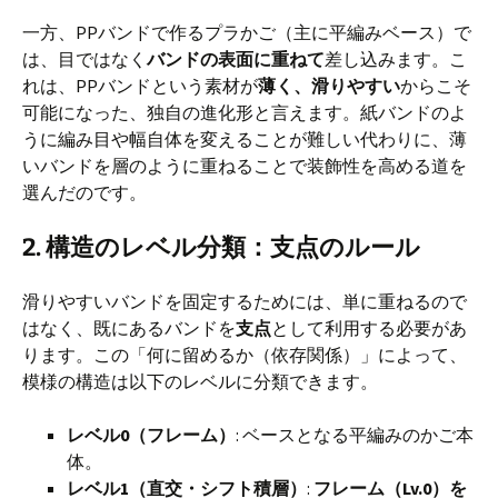
一方、PPバンドで作るプラかご（主に平編みベース）で
は、目ではなく
バンドの表面に重ねて
差し込みます。こ
れは、PPバンドという素材が
薄く、滑りやすい
からこそ
可能になった、独自の進化形と言えます。紙バンドのよ
うに編み目や幅自体を変えることが難しい代わりに、薄
いバンドを層のように重ねることで装飾性を高める道を
選んだのです。
2. 構造のレベル分類：支点のルール
滑りやすいバンドを固定するためには、単に重ねるので
はなく、既にあるバンドを
支点
として利用する必要があ
ります。この「何に留めるか（依存関係）」によって、
模様の構造は以下のレベルに分類できます。
レベル0（フレーム）
: ベースとなる平編みのかご本
体。
レベル1（直交・シフト積層）
:
フレーム（Lv.0）を