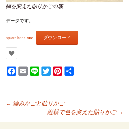
幅を変えた貼りかごの底
データです。
ダウンロード
square-bond-one
Fa
E
Li
T
Pi
共
ce
m
n
wi
nt
有
b
ai
e
tt
er
o
l
er
es
投
←
編みかごと貼りかご
o
t
縦横で色を変えた貼りかご
→
k
稿