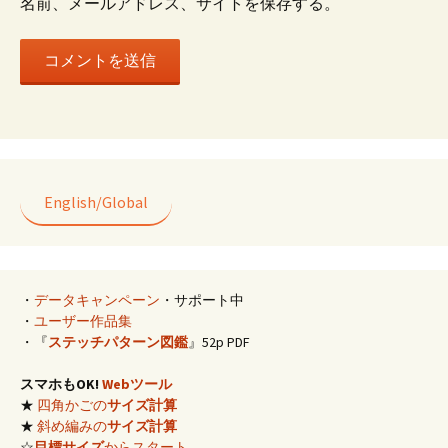
名前、メールアドレス、サイトを保存する。
English/Global
・
データキャンペーン
・サポート中
・
ユーザー作品集
・『
ステッチパターン図鑑
』52p PDF
スマホもOK!
Webツール
★
四角かごの
サイズ計算
★
斜め編みの
サイズ計算
☆
目標サイズ
からスタート