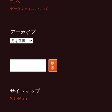
ついて
データファイルについて
アーカイブ
ア
ー
カ
イ
ブ
検
検
索
索
サイトマップ
SiteMap