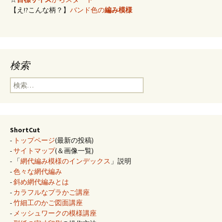
【え!?こんな柄？】
バンド色の
編み模様
検索
検
索:
ShortCut
-
トップページ
(最新の投稿)
-
サイトマップ
(＆画像一覧)
- 「
網代編み模様のインデックス
」説明
-
色々な網代編み
-
斜め網代編みとは
-
カラフルなプラかご講座
-
竹細工のかご図面講座
-
メッシュワークの模様講座