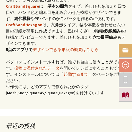
CraftBandSquare
は、
基本の四角
タイプ。差しひもを加えた四つ
目や、バンド色と編み目を組み合わせた模様がデザインできま
す。
網代模様
やPPバンドのかごバッグを作るのに便利です。
CraftBandHexagon
は、
六角形
タイプ。幅や本数を合わせた六つ
目の型紙が簡単に作成できます。巴(3すくみ)・3軸織(
鉄線編み
)の
模様がプレビューできます。差しひもを加えた
六つ目華編み
もデ
ザインできます。
5点のアプリ
で
デザインできる形状の概要はこちら
パソコンにインストールすれば、誰でも自由に使うことができま
す。
投稿に添付されたデータ
を開いてレシピにすることもできま
す。インストールについては「
起動するまで
」のページをご覧く
ださい。
※作例には、どのアプリで作られたかのタグ
(Mesh,Knot,Square45,Square,Hexagon)を付けています
最近の投稿