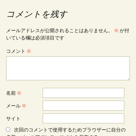
ナ
コメントを残す
ビ
メールアドレスが公開されることはありません。
※
が付
いている欄は必須項目です
ゲ
コメント
※
ー
シ
名前
※
ョ
メール
※
サイト
ン
次回のコメントで使用するためブラウザーに自分の