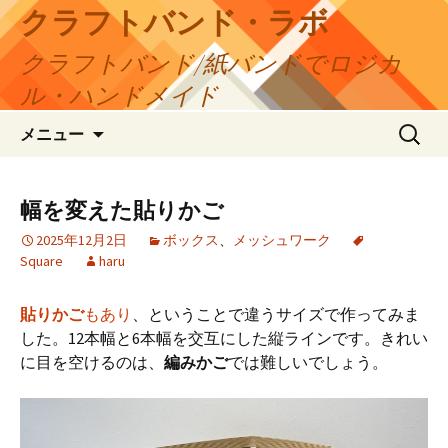
コ
クラフトバンド・ラボ
ン
クラフトバンド/紙バンドでロジカ
テ
ン
ル・ハンドメイド
ツ
検
へ
メニュー
索:
ス
キ
ッ
幅を変えた貼りかご
プ
2025年12月2日
ボックス
、
メッシュワーク
Square
haru
貼りかご
もあり
、ということで違うサイズで作ってみま
した。12本幅と6本幅を交互にした縦ラインです。きれい
に目を空けるのは、
編みかご
では難しいでしょう。