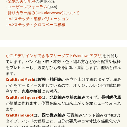
-
型紙の実寸印刷
の操作方法
-
ユーザーズフォーラム
(Q&A)
-
折りカラー編み(OriColorWeave)について
-
Lv.1ステッチ・縦横バリエーション
-
Lv.2ステッチ・クロスベース模様
かごのデザインができるフリーソフト(Windowsアプリ)
を公開し
ています。バンド種・幅・本数・色・編み方などから配置や模様
をプレビューし、必要なひも長を計算・集計します。型紙も作れ
ます。
CraftBandMesh
は
縦横・楕円底
から立ち上げて編むタイプ。編み
かたをデータベース化しているので、オリジナルレシピ作成に便
利です。
丸底や輪弧
にも対応。
CraftBandSquare45
は、
北欧編みや斜め編み
タイプ。
長桝網代底
が簡単に作れます。側面を編んだ出来上がりを3Dビューでみられ
ます。
CraftBandKnot
は、
四つ畳み編み
(石畳編み/ノット編み/2本結び)
タイプ。バンドの種類ごと、自分の要尺やコマ寸法を係数化でき
るので、ひもの無駄が減らせます。