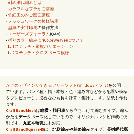
-
斜め網代編みとは
-
カラフルなプラかご講座
-
竹細工のかご図面講座
-
メッシュワークの模様講座
-
型紙の実寸印刷
の操作方法
-
ユーザーズフォーラム
(Q&A)
-
折りカラー編み(OriColorWeave)について
-
Lv.1ステッチ・縦横バリエーション
-
Lv.2ステッチ・クロスベース模様
かごのデザインができるフリーソフト(Windowsアプリ)
を公開し
ています。バンド種・幅・本数・色・編み方などから配置や模様
をプレビューし、必要なひも長を計算・集計します。型紙も作れ
ます。
CraftBandMesh
は
縦横・楕円底
から立ち上げて編むタイプ。編み
かたをデータベース化しているので、オリジナルレシピ作成に便
利です。
丸底や輪弧
にも対応。
CraftBandSquare45
は、
北欧編みや斜め編み
タイプ。
長桝網代底