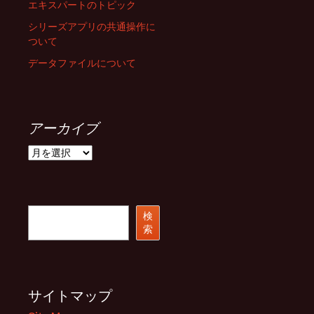
エキスパートのトピック
シリーズアプリの共通操作に
ついて
データファイルについて
アーカイブ
ア
ー
カ
イ
ブ
検
検
索
索
サイトマップ