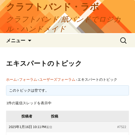
コ
クラフトバンド・ラボ
ン
クラフトバンド/紙バンドでロジカ
テ
ン
ル・ハンドメイド
ツ
検
へ
メニュー
索:
ス
キ
ッ
エキスパートのトピック
プ
ホーム
›
フォーラム
›
ユーザーズフォーラム
›
エキスパートのトピック
このトピックは空です。
1件の返信スレッドを表示中
投稿者
投稿
2025年1月16日 10:11 PM
#7522
返信