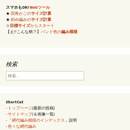
スマホもOK!
Webツール
★
四角かごの
サイズ計算
★
斜め編みの
サイズ計算
☆
目標サイズ
からスタート
【え!?こんな柄？】
バンド色の
編み模様
検索
検
索:
ShortCut
-
トップページ
(最新の投稿)
-
サイトマップ
(＆画像一覧)
- 「
網代編み模様のインデックス
」説明
-
色々な網代編み