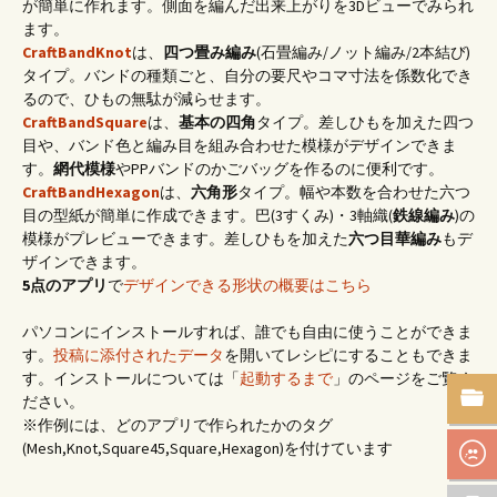
が簡単に作れます。側面を編んだ出来上がりを3Dビューでみられ
ます。
CraftBandKnot
は、
四つ畳み編み
(石畳編み/ノット編み/2本結び)
タイプ。バンドの種類ごと、自分の要尺やコマ寸法を係数化でき
るので、ひもの無駄が減らせます。
CraftBandSquare
は、
基本の四角
タイプ。差しひもを加えた四つ
目や、バンド色と編み目を組み合わせた模様がデザインできま
す。
網代模様
やPPバンドのかごバッグを作るのに便利です。
CraftBandHexagon
は、
六角形
タイプ。幅や本数を合わせた六つ
目の型紙が簡単に作成できます。巴(3すくみ)・3軸織(
鉄線編み
)の
模様がプレビューできます。差しひもを加えた
六つ目華編み
もデ
ザインできます。
5点のアプリ
で
デザインできる形状の概要はこちら
パソコンにインストールすれば、誰でも自由に使うことができま
す。
投稿に添付されたデータ
を開いてレシピにすることもできま
す。インストールについては「
起動するまで
」のページをご覧く
ださい。
※作例には、どのアプリで作られたかのタグ
(Mesh,Knot,Square45,Square,Hexagon)を付けています