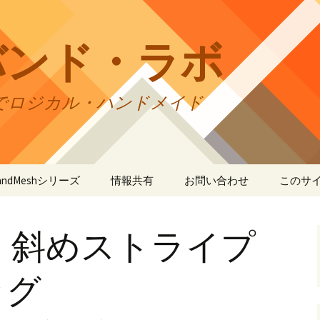
バンド・ラボ
でロジカル・ハンドメイド
tBandMeshシリーズ
情報共有
お問い合わせ
このサ
andMesh
CraftBandMesh使用例
バンドの種類
サイト
リの利
・斜めストライプ
andSquare45
CraftBandMesh出力例
CraftBandSquare45使用
ユーザーズフォーラム
例
折りカ
(OriCo
andKnot
CraftBandKnot使用例
ユーザー作品集
て
ッグ
CraftBandSquare45出力
例
andSquare
CraftBandKnot出力例
リンク・リンク
プライ