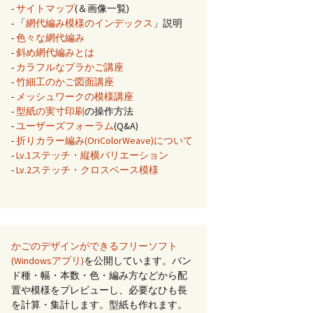
-
サイトマップ
(＆画像一覧)
- 「
網代編み模様のインデックス
」説明
-
色々な網代編み
-
斜め網代編みとは
-
カラフルなプラかご講座
-
竹細工のかご図面講座
-
メッシュワークの模様講座
-
型紙の実寸印刷
の操作方法
-
ユーザーズフォーラム
(Q&A)
-
折りカラー編み(OriColorWeave)について
-
Lv.1ステッチ・縦横バリエーション
-
Lv.2ステッチ・クロスベース模様
かごのデザインができるフリーソフト
(Windowsアプリ)
を公開しています。バン
ド種・幅・本数・色・編み方などから配
置や模様をプレビューし、必要なひも長
を計算・集計します。型紙も作れます。