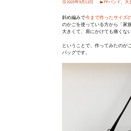
2025年9月12日
PPバンド
、
大
CraftB
斜め編みで
今まで作ったサイズ
CbMes
のかごを使っている方から「家
大きくて、肩にかけても痛くな
起動す
ということで、作ってみたのがこちら。
データ
バッグです。