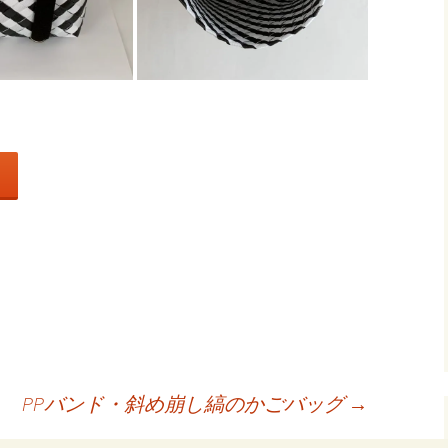
共
有
PPバンド・斜め崩し縞のかごバッグ
→