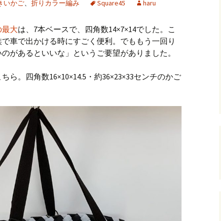
きいかご
、
折りカラー編み
Square45
haru
andHexagon
Webツールのご案内
四角かごのサ
の最大
は、7本ベースで、四角数14×7×14でした。こ
h
斜め編み(北欧
族で車で出かける時にすごく便利。でももう一回り
イズ計算
いのがあるといいな」というご要望がありました。
るまで
お任せインストール手
順
目標サイズか
四角数16×10×14.5・約36×23×33センチのかご
について
手動インストール手順
バンド色の編
初回起動手順と始め方
縦横のステッ
組合せ模様
クロスベース
チ・2色の組