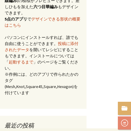
線編み
)の模様がプレビューできます。差
しひもを加えた
六つ目華編み
もデザイン
できます。
5点のアプリ
で
デザインできる形状の概要
はこちら
パソコンにインストールすれば、誰でも
自由に使うことができます。
投稿に添付
されたデータ
を開いてレシピにすること
もできます。インストールについては
「
起動するまで
」のページをご覧くださ
い。
※作例には、どのアプリで作られたかの
タグ
(Mesh,Knot,Square45,Square,Hexagon)を
付けています
最近の投稿