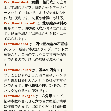
CraftBandMesh
は
縦横・楕円底
から立ち
上げて編むタイプ。編みかたをデータベ
ース化しているので、オリジナルレシピ
作成に便利です。
丸底や輪弧
にも対応。
CraftBandSquare45
は、
北欧編みや斜め
編み
タイプ。
長桝網代底
が簡単に作れま
す。側面を編んだ出来上がりを3Dビュー
でみられます。
CraftBandKnot
は、
四つ畳み編み
(石畳編
み/ノット編み/2本結び)タイプ。バンドの
種類ごと、自分の要尺やコマ寸法を係数
化できるので、ひもの無駄が減らせま
す。
CraftBandSquare
は、
基本の四角
タイ
プ。差しひもを加えた四つ目や、バンド
色と編み目を組み合わせた模様がデザイ
ンできます。
網代模様
やPPバンドのかご
バッグを作るのに便利です。
CraftBandHexagon
は、
六角形
タイプ。
幅や本数を合わせた六つ目の型紙が簡単
に作成できます。巴(3すくみ)・3軸織(
鉄