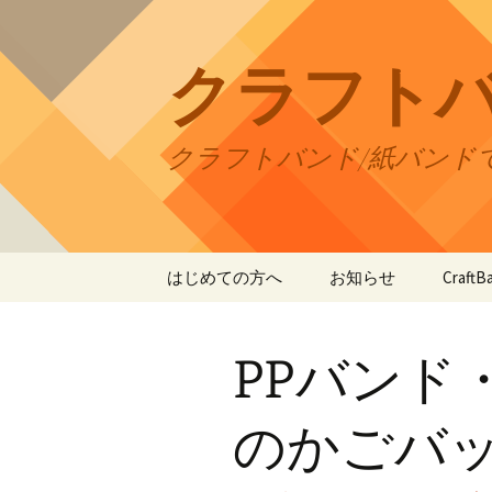
コ
ン
テ
クラフト
ン
ツ
へ
クラフトバンド/紙バンド
ス
キ
ッ
プ
はじめての方へ
お知らせ
Craf
CraftB
PPバンド
CraftB
CraftB
のかごバ
CraftB