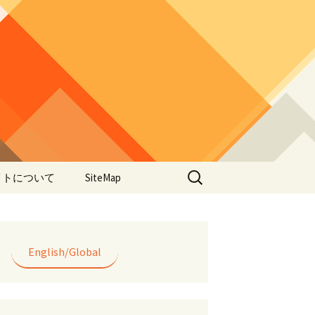
検
イトについて
SiteMap
索:
のデータやアプ
用について
ラー編み
English/Global
lorWeave)につい
バシーポリシー