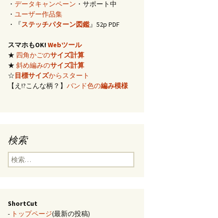
・
データキャンペーン
・サポート中
イズ計算
・
ユーザー作品集
・『
ステッチパターン図鑑
』52p PDF
編み)のサ
スマホもOK!
Webツール
★
四角かごの
サイズ計算
らの概算
★
斜め編みの
サイズ計算
☆
目標サイズ
からスタート
【え!?こんな柄？】
バンド色の
編み模様
み模様
チ・2色の
のステッ
検索
合せ模様
検
索:
ShortCut
-
トップページ
(最新の投稿)