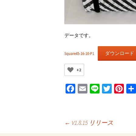
データです。
ダウンロード
Square45-16-10-P1
+2
Fa
E
Li
T
Pi
ce
m
n
wi
nt
b
ai
e
tt
er
o
l
er
es
投
←
V1.8.15 リリース
o
t