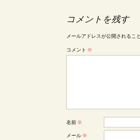
k
稿
コメントを残す
ナ
メールアドレスが公開されるこ
ビ
コメント
※
ゲ
ー
シ
ョ
名前
※
メール
※