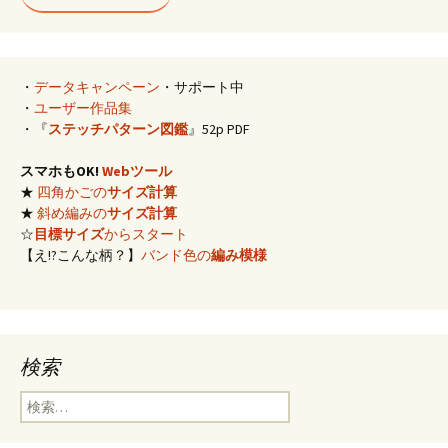
・
データキャンペーン
・サポート中
・
ユーザー作品集
・『
ステッチパターン図鑑
』52p PDF
スマホもOK!
Webツール
★
四角かごの
サイズ計算
★
斜め編みの
サイズ計算
☆
目標サイズ
からスタート
【え!?こんな柄？】
バンド色の
編み模様
検索
検
索: