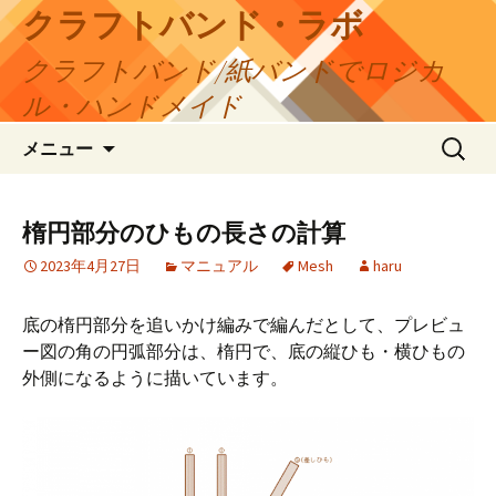
コ
クラフトバンド・ラボ
ン
クラフトバンド/紙バンドでロジカ
テ
ン
ル・ハンドメイド
ツ
検
へ
メニュー
索:
ス
キ
ッ
楕円部分のひもの長さの計算
プ
2023年4月27日
マニュアル
Mesh
haru
底の楕円部分を追いかけ編みで編んだとして、プレビュ
ー図の角の円弧部分は、楕円で、底の縦ひも・横ひもの
外側になるように描いています。