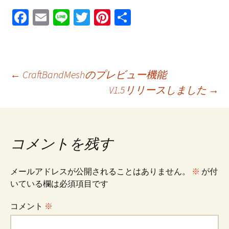
Fa
E
Li
T
Pi
共
ce
m
n
wi
nt
有
b
ai
e
tt
er
o
l
er
es
投
←
CraftBandMeshのプレビュー機能
o
t
V1.5リリースしました
→
k
稿
ナ
コメントを残す
ビ
メールアドレスが公開されることはありません。
※
が付
いている欄は必須項目です
ゲ
コメント
※