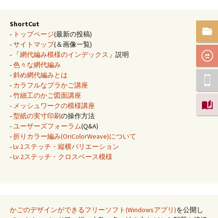
ShortCut
-
トップページ
(最新の投稿)
-
サイトマップ
(＆画像一覧)
- 「
網代編み模様のインデックス
」説明
-
色々な網代編み
-
斜め網代編みとは
-
カラフルなプラかご講座
-
竹細工のかご図面講座
-
メッシュワークの模様講座
-
型紙の実寸印刷
の操作方法
-
ユーザーズフォーラム
(Q&A)
-
折りカラー編み(OriColorWeave)について
-
Lv.1ステッチ・縦横バリエーション
-
Lv.2ステッチ・クロスベース模様
かごのデザインができるフリーソフト(Windowsアプリ)
を公開し