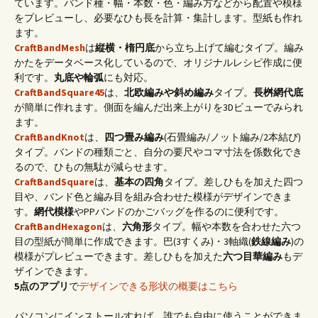
ています。バンド種・幅・本数・色・編み方などから配置や模様
をプレビューし、必要なひも長を計算・集計します。型紙も作れ
ます。
CraftBandMesh
は
縦横・楕円底
から立ち上げて編むタイプ。編み
かたをデータベース化しているので、オリジナルレシピ作成に便
利です。
丸底や輪弧
にも対応。
CraftBandSquare45
は、
北欧編みや斜め編み
タイプ。
長桝網代底
が簡単に作れます。側面を編んだ出来上がりを3Dビューでみられ
ます。
CraftBandKnot
は、
四つ畳み編み
(石畳編み/ノット編み/2本結び)
タイプ。バンドの種類ごと、自分の要尺やコマ寸法を係数化でき
るので、ひもの無駄が減らせます。
CraftBandSquare
は、
基本の四角
タイプ。差しひもを加えた四つ
目や、バンド色と編み目を組み合わせた模様がデザインできま
す。
網代模様
やPPバンドのかごバッグを作るのに便利です。
CraftBandHexagon
は、
六角形
タイプ。幅や本数を合わせた六つ
目の型紙が簡単に作成できます。巴(3すくみ)・3軸織(
鉄線編み
)の
模様がプレビューできます。差しひもを加えた
六つ目華編み
もデ
ザインできます。
5点のアプリ
で
デザインできる形状の概要はこちら
パソコンにインストールすれば、誰でも自由に使うことができま