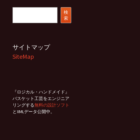
イ
ブ
検
検
索
索
サイトマップ
SiteMap
『ロジカル・ハンドメイド』
バスケット工芸をエンジニア
リングする
無料の設計ソフト
とXMLデータ公開中。