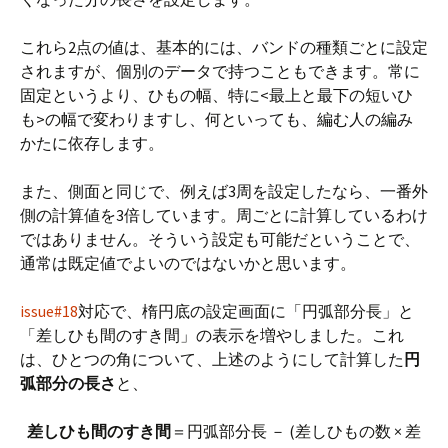
これら2点の値は、基本的には、バンドの種類ごとに設定
されますが、個別のデータで持つこともできます。常に
固定というより、ひもの幅、特に<最上と最下の短いひ
も>の幅で変わりますし、何といっても、編む人の編み
かたに依存します。
また、側面と同じで、例えば3周を設定したなら、一番外
側の計算値を3倍しています。周ごとに計算しているわけ
ではありません。そういう設定も可能だということで、
通常は既定値でよいのではないかと思います。
issue#18
対応で、楕円底の設定画面に「円弧部分長」と
「差しひも間のすき間」の表示を増やしました。これ
は、ひとつの角について、上述のようにして計算した
円
弧部分の長さ
と、
差しひも間のすき間
＝円弧部分長 － (差しひもの数 × 差