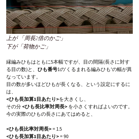
上が 「周長2倍のかご」
下が「荷物かご」
縁編みひもはともに5本幅ですが、目の間隔(長さに対す
る目の数)と、
ひも番号
1の’くるまれる編みひも’の幅が異
なっています。
目の数が多いほどひもが長くなる、という設定にするに
は、
<ひも長加算1目あたり>
を大きくし、
その分
<ひも長比率対周長>
を小さくすればよいのです。
今の実際のひもの長さにあてはめると、
<ひも長比率対周長>
= 1.5
<ひも長加算1目あたり>
= 90