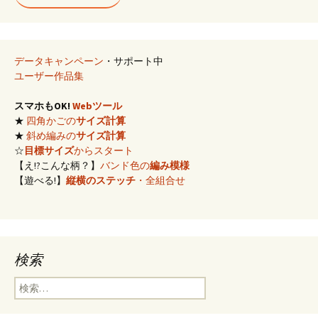
データキャンペーン
・サポート中
ユーザー作品集
スマホもOK!
Webツール
★
四角かごの
サイズ計算
★
斜め編みの
サイズ計算
☆
目標サイズ
からスタート
【え!?こんな柄？】
バンド色の
編み模様
【遊べる!】
縦横のステッチ
・全組合せ
検索
検
索: