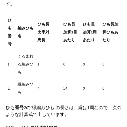
す。
ひ
ひも長
ひも長
ひも長
ひも長加
も
編みひも
比率対
加算1目
加算1周
算ひもあ
番
名
周長
あたり
あたり
たり
号
くるまれ
1
る編みひ
1
0
0
0
も
縁編みひ
2
4
14
0
0
も
ひも番号
2の’縁編みひも’の長さは、縁は1周なので、次の
ような計算式で出しています。