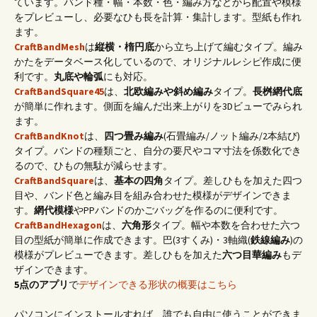
ています。バンド種・幅・本数・色・編み方などから配置や模様
をプレビューし、必要なひも長を計算・集計します。型紙も作れ
ます。
CraftBandMesh
は
縦横・楕円底
から立ち上げて編むタイプ。編み
かたをデータベース化しているので、オリジナルレシピ作成に便
利です。
丸底や輪弧
にも対応。
CraftBandSquare45
は、
北欧編みや斜め編み
タイプ。
長桝網代底
が簡単に作れます。側面を編んだ出来上がりを3Dビューでみられ
ます。
CraftBandKnot
は、
四つ畳み編み
(石畳編み/ノット編み/2本結び)
タイプ。バンドの種類ごと、自分の要尺やコマ寸法を係数化でき
るので、ひもの無駄が減らせます。
CraftBandSquare
は、
基本の四角
タイプ。差しひもを加えた四つ
目や、バンド色と編み目を組み合わせた模様がデザインできま
す。
網代模様
やPPバンドのかごバッグを作るのに便利です。
CraftBandHexagon
は、
六角形
タイプ。幅や本数を合わせた六つ
目の型紙が簡単に作成できます。巴(3すくみ)・3軸織(
鉄線編み
)の
模様がプレビューできます。差しひもを加えた
六つ目華編み
もデ
ザインできます。
5点のアプリ
で
デザインできる形状の概要はこちら
パソコンにインストールすれば、誰でも自由に使うことができま