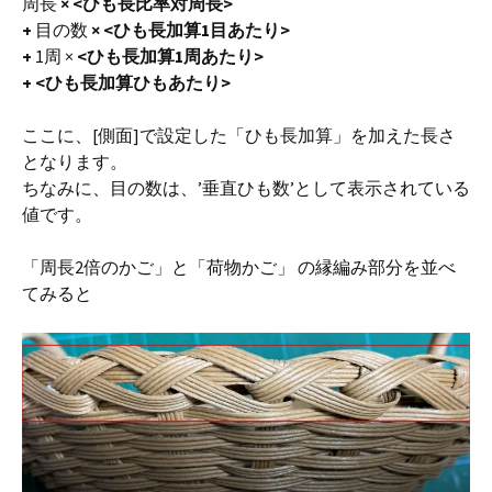
周長
× <ひも長比率対周長>
+
目の数
× <ひも長加算1目あたり>
+
1周 ×
<ひも長加算1周あたり>
+ <ひも長加算ひもあたり>
ここに、[側面]で設定した「ひも長加算」を加えた長さ
となります。
ちなみに、目の数は、’垂直ひも数’として表示されている
値です。
「周長2倍のかご」と「荷物かご」 の縁編み部分を並べ
てみると