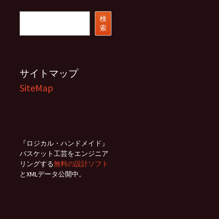
イ
ブ
検
検
索
索
サイトマップ
SiteMap
『ロジカル・ハンドメイド』
バスケット工芸をエンジニア
リングする
無料の設計ソフト
とXMLデータ公開中。