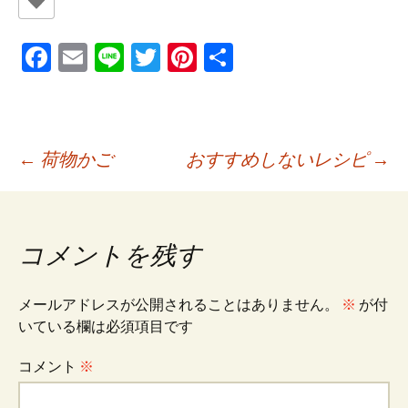
Fa
E
Li
T
Pi
共
ce
m
n
wi
nt
有
b
ai
e
tt
er
o
l
er
es
投
←
荷物かご
おすすめしないレシピ
→
o
t
k
稿
コメントを残す
ナ
メールアドレスが公開されることはありません。
※
が付
ビ
いている欄は必須項目です
コメント
※
ゲ