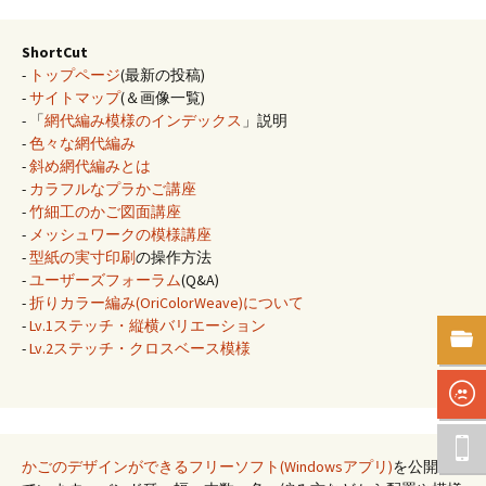
ShortCut
-
トップページ
(最新の投稿)
-
サイトマップ
(＆画像一覧)
- 「
網代編み模様のインデックス
」説明
-
色々な網代編み
-
斜め網代編みとは
-
カラフルなプラかご講座
-
竹細工のかご図面講座
-
メッシュワークの模様講座
-
型紙の実寸印刷
の操作方法
-
ユーザーズフォーラム
(Q&A)
-
折りカラー編み(OriColorWeave)について
-
Lv.1ステッチ・縦横バリエーション
-
Lv.2ステッチ・クロスベース模様
かごのデザインができるフリーソフト(Windowsアプリ)
を公開し