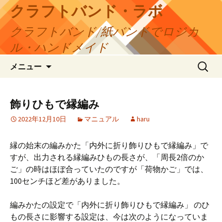
コ
クラフトバンド・ラボ
ン
クラフトバンド/紙バンドでロジカ
テ
ン
ル・ハンドメイド
ツ
検
へ
メニュー
索:
ス
キ
ッ
飾りひもで縁編み
プ
2022年12月10日
マニュアル
haru
縁の始末の編みかた「内外に折り飾りひもで縁編み」で
すが、出力される縁編みひもの長さが、「周長2倍のか
ご」の時はほぼ合っていたのですが「荷物かご」では、
100センチほど差がありました。
編みかたの設定で「内外に折り飾りひもで縁編み」 のひ
もの長さに影響する設定は、今は次のようになっていま