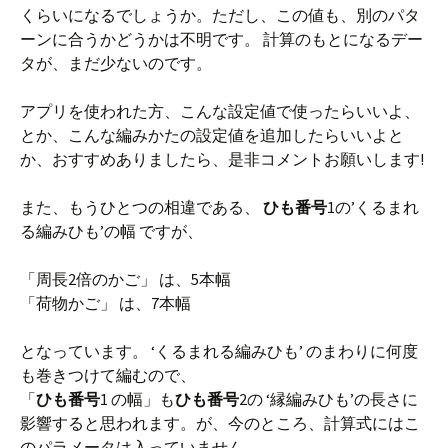
くらいになるでしょうか。ただし、この値も、別のパタ
ーンに合うかどうかは不明です。 計算のもとになるデー
タが、まだ少ないのです。
アプリを使われた方、こんな設定値で使ったらいいよ、
とか、こんな編みかたの設定値を追加したらいいよと
か、おすすめありましたら、是非コメントお願いします!
また、もうひとつの相違である、
ひも番号
1の’くるまれ
る編みひも’の幅 ですが、
「周長2倍のかご」 は、5本幅
「荷物かご」 は、7本幅
となっています。 ‘くるまれる編みひも’ のまわりに何度
も巻きつけて編むので、
「
ひも番号
1 の幅」も
ひも番号
2の ‘縁編みひも’の長さに
影響すると思われます。が、今のところ、計算式にはこ
のパラメータは入っていません。