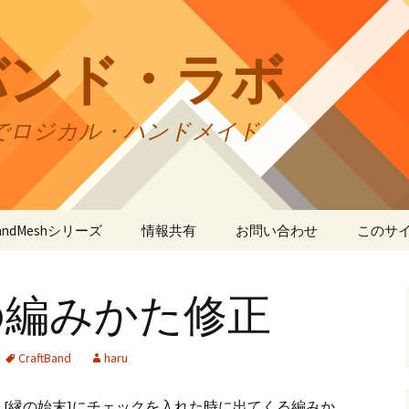
バンド・ラボ
でロジカル・ハンドメイド
tBandMeshシリーズ
情報共有
お問い合わせ
このサ
andMesh
CraftBandMesh使用例
バンドの種類
サイト
リの利
の編みかた修正
andSquare45
CraftBandMesh出力例
CraftBandSquare45使用
ユーザーズフォーラム
例
折りカ
(OriCo
andKnot
CraftBandKnot使用例
ユーザー作品集
て
CraftBand
haru
CraftBandSquare45出力
例
andSquare
CraftBandKnot出力例
リンク・リンク
プライ
[縁の始末]にチェックを入れた時に出てくる編みか