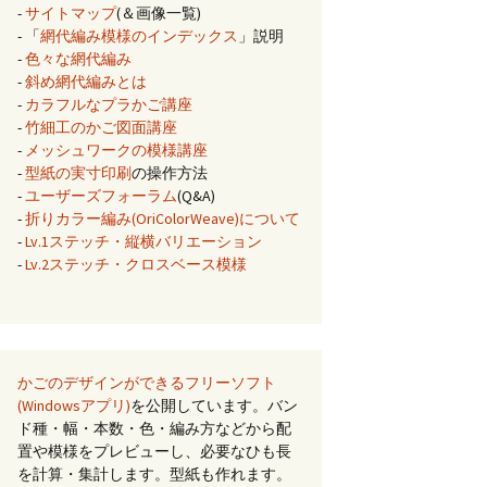
-
サイトマップ
(＆画像一覧)
- 「
網代編み模様のインデックス
」説明
-
色々な網代編み
-
斜め網代編みとは
-
カラフルなプラかご講座
-
竹細工のかご図面講座
-
メッシュワークの模様講座
-
型紙の実寸印刷
の操作方法
-
ユーザーズフォーラム
(Q&A)
-
折りカラー編み(OriColorWeave)について
-
Lv.1ステッチ・縦横バリエーション
-
Lv.2ステッチ・クロスベース模様
かごのデザインができるフリーソフト
(Windowsアプリ)
を公開しています。バン
ド種・幅・本数・色・編み方などから配
置や模様をプレビューし、必要なひも長
を計算・集計します。型紙も作れます。