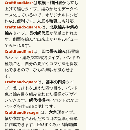
CraftBandMesh
は
縦横・楕円底
から立ち
上げて編むタイプ。編みかたをデータベ
ース化しているので、オリジナルレシピ
作成に便利です。
丸底や輪弧
にも対応。
CraftBandSquare45
は、
北欧編みや斜め
編み
タイプ。
長桝網代底
が簡単に作れま
す。側面を編んだ出来上がりを3Dビュー
でみられます。
CraftBandKnot
は、
四つ畳み編み
(石畳編
み/ノット編み/2本結び)タイプ。バンドの
種類ごと、自分の要尺やコマ寸法を係数
化できるので、ひもの無駄が減らせま
す。
CraftBandSquare
は、
基本の四角
タイ
プ。差しひもを加えた四つ目や、バンド
色と編み目を組み合わせた模様がデザイ
ンできます。
網代模様
やPPバンドのかご
バッグを作るのに便利です。
CraftBandHexagon
は、
六角形
タイプ。
幅や本数を合わせた六つ目の型紙が簡単
に作成できます。巴(3すくみ)・3軸織(
鉄