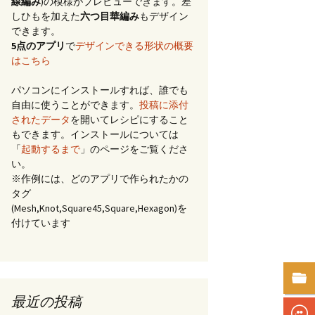
線編み
)の模様がプレビューできます。差
しひもを加えた
六つ目華編み
もデザイン
できます。
5点のアプリ
で
デザインできる形状の概要
はこちら
パソコンにインストールすれば、誰でも
自由に使うことができます。
投稿に添付
されたデータ
を開いてレシピにすること
もできます。インストールについては
「
起動するまで
」のページをご覧くださ
い。
※作例には、どのアプリで作られたかの
タグ
(Mesh,Knot,Square45,Square,Hexagon)を
付けています
最近の投稿