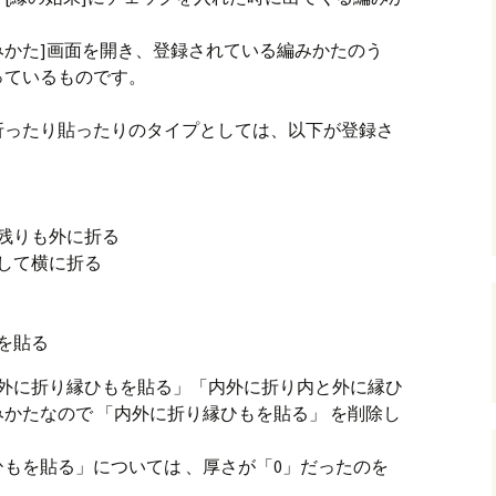
andHexagon
Webツールのご案内
四角かごのサ
編みかた]画面を開き、登録されている編みかたのう
っているものです。
h
斜め編み(北欧
イズ計算
折ったり貼ったりのタイプとしては、以下が登録さ
るまで
お任せインストール手
順
目標サイズか
について
手動インストール手順
バンド色の編
残りも外に折る
初回起動手順と始め方
縦横のステッ
して横に折る
組合せ模様
クロスベース
チ・2色の組
を貼る
内外に折り縁ひもを貼る」「内外に折り内と外に縁ひ
かたなので 「内外に折り縁ひもを貼る」 を削除し
もを貼る」については 、厚さが「0」だったのを