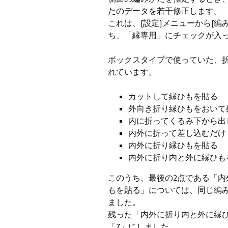
たのデータを若干修正します。
CraftB
これは、[設定]メニューから[
ち、「縁専用」にチェックが入
CbMes
ボックスタイプで使っていた、
起動す
れています。
データ
カットして縁ひもを貼る
外向き折り縁ひもをおいて
内に折ってくるみ下から出
内外に折って差し込むだけ
内外に折り縁ひもを貼る
内外に折り内と外に縁ひも
このうち、最後の2点である「
もを貼る」については、同じ編み
ました。
残った「内外に折り内と外に縁ひ
「7」にしました。