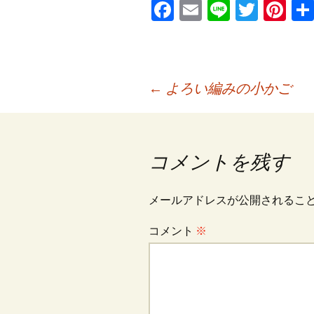
Fa
E
Li
T
Pi
ce
m
n
wi
nt
b
ai
e
tt
er
o
l
er
es
投
←
よろい編みの小かご
o
t
k
稿
コメントを残す
ナ
メールアドレスが公開されるこ
ビ
コメント
※
ゲ