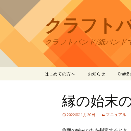
コ
ン
テ
クラフト
ン
ツ
へ
クラフトバンド/紙バンド
ス
キ
ッ
プ
はじめての方へ
お知らせ
Craf
CraftB
縁の始末
CraftB
CraftB
2022年11月20日
マニュアル
CraftB
側面の編みかたを指定するとき、