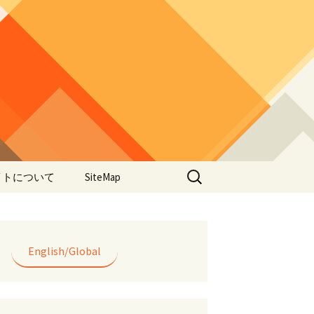
検
イトについて
SiteMap
索:
のデータやアプ
用について
ラー編み
English/Global
lorWeave)につい
バシーポリシー