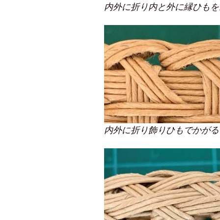
内外に折り内と外に縁ひもを
内外に折り飾りひもでかがる 