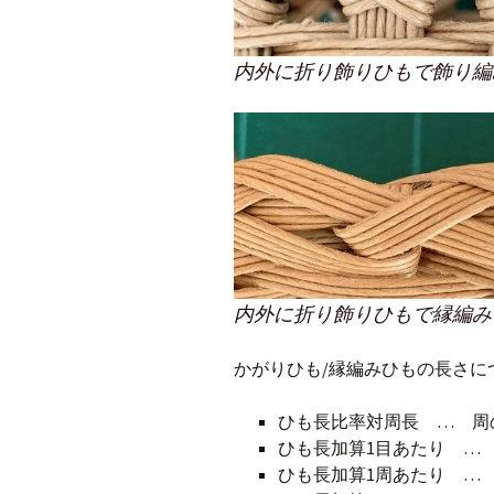
内外に折り飾りひもで飾り編み
内外に折り飾りひもで縁編み 
かがりひも/縁編みひもの長さに
ひも長比率対周長 … 周
ひも長加算1目あたり …
ひも長加算1周あたり …