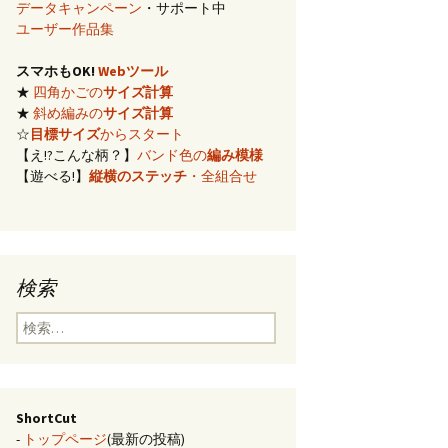
データキャンペーン
・サポート中
イズ計算
ユーザー作品集
スマホもOK!
Webツール
編み)のサ
★
四角かごの
サイズ計算
★
斜め編みの
サイズ計算
らの概算
☆
目標サイズ
からスタート
【え!?こんな柄？】
バンド色の
編み模様
【遊べる!】
縦横のステッチ
・全組合せ
み模様
チ・2色の
のステッ
検索
合せ模様
検
索:
ShortCut
-
トップページ
(最新の投稿)