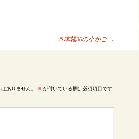
共
有
５本幅36の小かご
→
とはありません。
※
が付いている欄は必須項目です