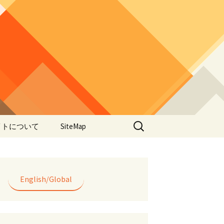
検
イトについて
SiteMap
索:
のデータやアプ
用について
ラー編み
English/Global
lorWeave)につい
バシーポリシー