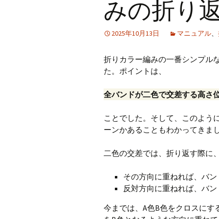
みの折り
CraftB
2025年10月13日
マニュアル
、
CbMes
起動す
折りカラー編みの一番シンプル
た。ポイントは、
データ
全バンドが二色で交差する高さ
ことでした。そして、このよう
ーンかあることもわかってきま
二色の交差では、折り返す際に
その方向に重ねれば、バン
反対方向に重ねれば、バン
今までは、A色B色をクロスにす