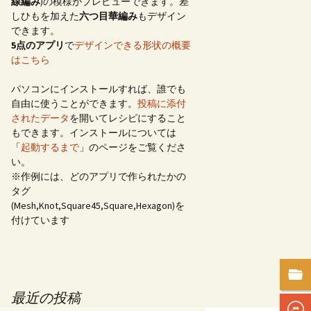
線編み
)の模様がプレビューできます。差
しひもを加えた
六つ目華編み
もデザイン
できます。
5点のアプリ
で
デザインできる形状の概要
はこちら
パソコンにインストールすれば、誰でも
自由に使うことができます。
投稿に添付
されたデータ
を開いてレシピにすること
もできます。インストールについては
「
起動するまで
」のページをご覧くださ
い。
※作例には、どのアプリで作られたかの
タグ
(Mesh,Knot,Square45,Square,Hexagon)を
付けています
最近の投稿