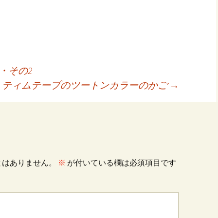
共
有
・その2
ティムテープのツートンカラーのかご
→
とはありません。
※
が付いている欄は必須項目です