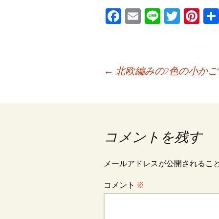
Fa
E
Li
T
Pi
ce
m
n
wi
nt
b
ai
e
tt
er
o
l
er
es
投
←
北欧編みの2色の小かご
o
t
k
稿
ナ
コメントを残す
ビ
メールアドレスが公開されるこ
コメント
※
ゲ