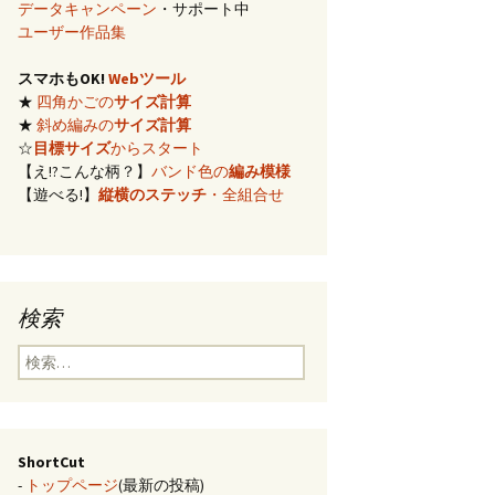
データキャンペーン
・サポート中
イズ計算
ユーザー作品集
スマホもOK!
Webツール
編み)のサ
★
四角かごの
サイズ計算
★
斜め編みの
サイズ計算
らの概算
☆
目標サイズ
からスタート
【え!?こんな柄？】
バンド色の
編み模様
【遊べる!】
縦横のステッチ
・全組合せ
み模様
チ・2色の
のステッ
検索
合せ模様
検
索:
ShortCut
-
トップページ
(最新の投稿)