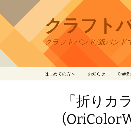
コ
ン
テ
クラフト
ン
ツ
へ
クラフトバンド/紙バンド
ス
キ
ッ
プ
はじめての方へ
お知らせ
Craf
CraftB
『折りカ
CraftB
CraftB
(OriColo
CraftB