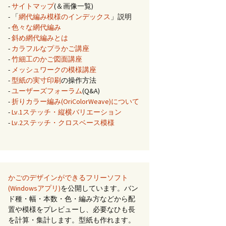
-
サイトマップ
(＆画像一覧)
- 「
網代編み模様のインデックス
」説明
-
色々な網代編み
-
斜め網代編みとは
-
カラフルなプラかご講座
-
竹細工のかご図面講座
-
メッシュワークの模様講座
-
型紙の実寸印刷
の操作方法
-
ユーザーズフォーラム
(Q&A)
-
折りカラー編み(OriColorWeave)について
-
Lv.1ステッチ・縦横バリエーション
-
Lv.2ステッチ・クロスベース模様
かごのデザインができるフリーソフト
(Windowsアプリ)
を公開しています。バン
ド種・幅・本数・色・編み方などから配
置や模様をプレビューし、必要なひも長
を計算・集計します。型紙も作れます。