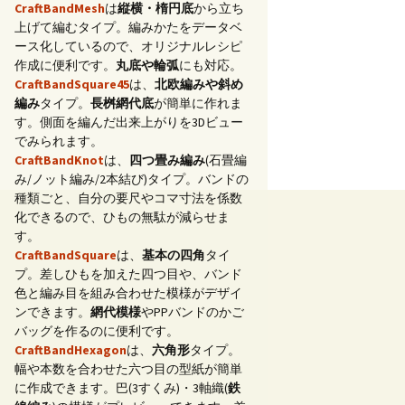
CraftBandMesh
は
縦横・楕円底
から立ち
上げて編むタイプ。編みかたをデータベ
ース化しているので、オリジナルレシピ
作成に便利です。
丸底や輪弧
にも対応。
CraftBandSquare45
は、
北欧編みや斜め
編み
タイプ。
長桝網代底
が簡単に作れま
す。側面を編んだ出来上がりを3Dビュー
でみられます。
CraftBandKnot
は、
四つ畳み編み
(石畳編
み/ノット編み/2本結び)タイプ。バンドの
種類ごと、自分の要尺やコマ寸法を係数
化できるので、ひもの無駄が減らせま
す。
CraftBandSquare
は、
基本の四角
タイ
プ。差しひもを加えた四つ目や、バンド
色と編み目を組み合わせた模様がデザイ
ンできます。
網代模様
やPPバンドのかご
バッグを作るのに便利です。
CraftBandHexagon
は、
六角形
タイプ。
幅や本数を合わせた六つ目の型紙が簡単
に作成できます。巴(3すくみ)・3軸織(
鉄