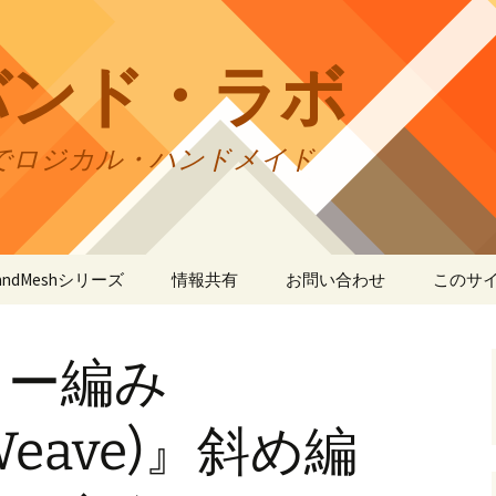
バンド・ラボ
でロジカル・ハンドメイド
tBandMeshシリーズ
情報共有
お問い合わせ
このサ
andMesh
CraftBandMesh使用例
バンドの種類
サイト
リの利
ラー編み
andSquare45
CraftBandMesh出力例
CraftBandSquare45使用
ユーザーズフォーラム
例
折りカ
(OriCo
andKnot
CraftBandKnot使用例
ユーザー作品集
て
rWeave)』斜め編
CraftBandSquare45出力
例
andSquare
CraftBandKnot出力例
リンク・リンク
プライ