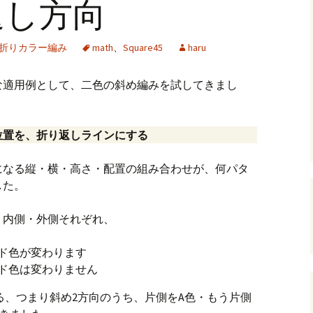
返し方向
andHexagon
Webツールのご案内
四角かごのサ
折りカラー編み
math
、
Square45
haru
h
斜め編み(北欧
イズ計算
るまで
お任せインストール手
な適用例として、二色の斜め編みを試してきまし
順
目標サイズか
について
手動インストール手順
バンド色の編
位置を、折り返しラインにする
初回起動手順と始め方
縦横のステッ
組合せ模様
になる縦・横・高さ・配置の組み合わせが、何パタ
した。
クロスベース
チ・2色の組
、内側・外側それぞれ、
ド色が変わります
ド色は変わりません
る、つまり斜め2方向のうち、片側をA色・もう片側