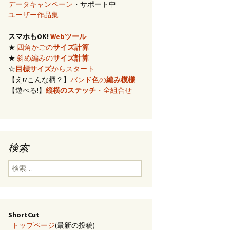
データキャンペーン
・サポート中
イズ計算
ユーザー作品集
スマホもOK!
Webツール
編み)のサ
★
四角かごの
サイズ計算
★
斜め編みの
サイズ計算
らの概算
☆
目標サイズ
からスタート
【え!?こんな柄？】
バンド色の
編み模様
【遊べる!】
縦横のステッチ
・全組合せ
み模様
チ・2色の
のステッ
検索
合せ模様
検
索:
ShortCut
-
トップページ
(最新の投稿)