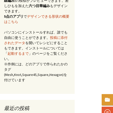
線編み
)の模様がプレビューできます。差
しひもを加えた
六つ目華編み
もデザイン
できます。
5点のアプリ
で
デザインできる形状の概要
はこちら
パソコンにインストールすれば、誰でも
自由に使うことができます。
投稿に添付
されたデータ
を開いてレシピにすること
もできます。インストールについては
「
起動するまで
」のページをご覧くださ
い。
※作例には、どのアプリで作られたかの
タグ
(Mesh,Knot,Square45,Square,Hexagon)を
付けています
最近の投稿