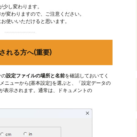
法が少し変わります。
andHexagon
Webツールのご案内
四角かごのサ
作が変わりますので、ご注意ください。
にお使いいただけると思います。
h
斜め編み(北欧
イズ計算
るまで
お任せインストール手
順
目標サイズか
について
される方へ(重要)
手動インストール手順
バンド色の編
初回起動手順と始め方
縦横のステッ
組合せ模様
分の
設定ファイルの場所と名前
を確認しておいてく
]メニューから[基本設定]を選ぶと、「設定データの
クロスベース
名が表示されます。通常は、ドキュメントの
チ・2色の組