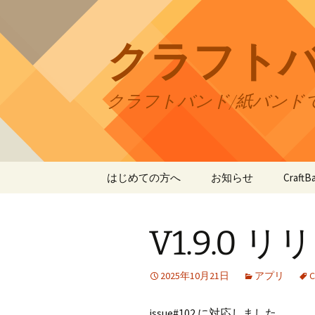
コ
ン
テ
クラフト
ン
ツ
へ
クラフトバンド/紙バンド
ス
キ
ッ
プ
はじめての方へ
お知らせ
Craf
CraftB
V1.9.0 
CraftB
CraftB
2025年10月21日
アプリ
C
CraftB
issue#102 に対応しました。