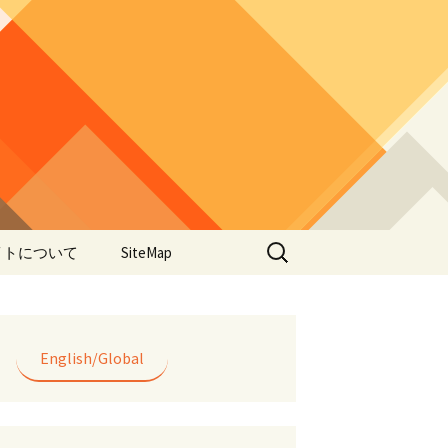
検
イトについて
SiteMap
索:
のデータやアプ
用について
ラー編み
English/Global
lorWeave)につい
バシーポリシー