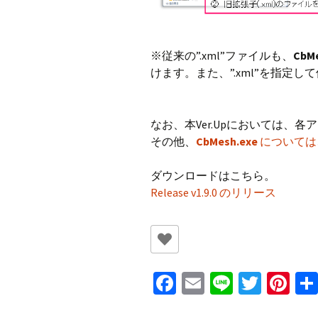
※従来の”.xml”ファイルも、
CbM
けます。また、”.xml”を指定
なお、本Ver.Upにおいては、
その他、
CbMesh.exe
については
ダウンロードはこちら。
Release v1.9.0 のリリース
Fa
E
Li
T
Pi
ce
m
n
wi
nt