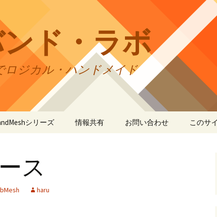
バンド・ラボ
でロジカル・ハンドメイド
tBandMeshシリーズ
情報共有
お問い合わせ
このサ
andMesh
CraftBandMesh使用例
バンドの種類
サイト
リの利
リリース
andSquare45
CraftBandMesh出力例
CraftBandSquare45使用
ユーザーズフォーラム
例
折りカ
(OriCo
andKnot
CraftBandKnot使用例
ユーザー作品集
て
bMesh
haru
CraftBandSquare45出力
例
andSquare
CraftBandKnot出力例
リンク・リンク
プライ