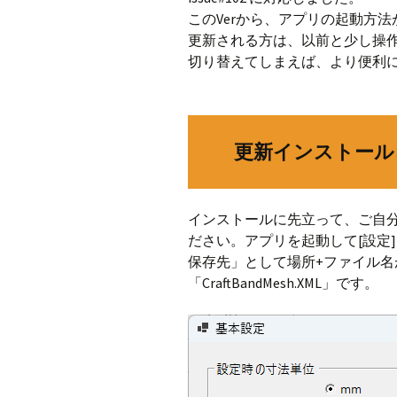
このVerから、アプリの起動方
CraftB
更新される方は、以前と少し操
切り替えてしまえば、より便利
CbMes
起動す
データ
更新インストール
インストールに先立って、ご自
ださい。アプリを起動して[設定
保存先」として場所+ファイル
「CraftBandMesh.XML」です。