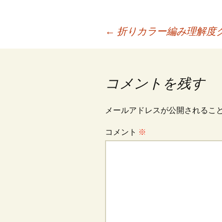
b
ai
e
tt
er
o
l
er
es
投
←
折りカラー編み理解度
o
t
k
稿
コメントを残す
ナ
メールアドレスが公開されるこ
ビ
コメント
※
ゲ
ー