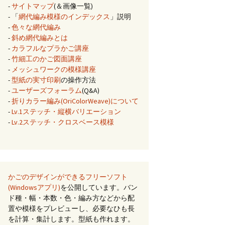
-
サイトマップ
(＆画像一覧)
- 「
網代編み模様のインデックス
」説明
-
色々な網代編み
-
斜め網代編みとは
-
カラフルなプラかご講座
-
竹細工のかご図面講座
-
メッシュワークの模様講座
-
型紙の実寸印刷
の操作方法
-
ユーザーズフォーラム
(Q&A)
-
折りカラー編み(OriColorWeave)について
-
Lv.1ステッチ・縦横バリエーション
-
Lv.2ステッチ・クロスベース模様
かごのデザインができるフリーソフト
(Windowsアプリ)
を公開しています。バン
ド種・幅・本数・色・編み方などから配
置や模様をプレビューし、必要なひも長
を計算・集計します。型紙も作れます。