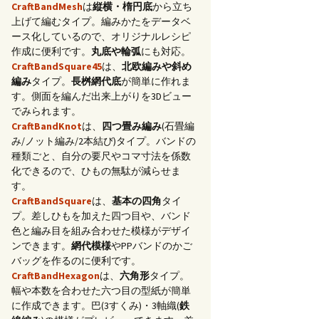
CraftBandMesh
は
縦横・楕円底
から立ち
上げて編むタイプ。編みかたをデータベ
ース化しているので、オリジナルレシピ
作成に便利です。
丸底や輪弧
にも対応。
CraftBandSquare45
は、
北欧編みや斜め
編み
タイプ。
長桝網代底
が簡単に作れま
す。側面を編んだ出来上がりを3Dビュー
でみられます。
CraftBandKnot
は、
四つ畳み編み
(石畳編
み/ノット編み/2本結び)タイプ。バンドの
種類ごと、自分の要尺やコマ寸法を係数
化できるので、ひもの無駄が減らせま
す。
CraftBandSquare
は、
基本の四角
タイ
プ。差しひもを加えた四つ目や、バンド
色と編み目を組み合わせた模様がデザイ
ンできます。
網代模様
やPPバンドのかご
バッグを作るのに便利です。
CraftBandHexagon
は、
六角形
タイプ。
幅や本数を合わせた六つ目の型紙が簡単
に作成できます。巴(3すくみ)・3軸織(
鉄