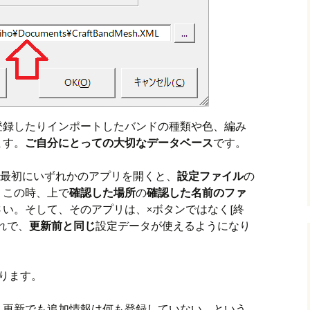
登録したりインポートしたバンドの種類や色、編み
ます。
ご自分にとっての大切なデータベース
です。
して、最初にいずれかのアプリを開くと、
設定ファイル
の
。この時、上で
確認した場所
の
確認した名前のファ
ださい。そして、そのアプリは、×ボタンではなく[終
れで、
更新前と同じ
設定データが使えるようになり
なります。
・更新でも追加情報は何も登録していない、という