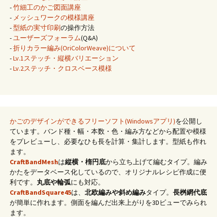
-
竹細工のかご図面講座
-
メッシュワークの模様講座
-
型紙の実寸印刷
の操作方法
-
ユーザーズフォーラム
(Q&A)
-
折りカラー編み(OriColorWeave)について
-
Lv.1ステッチ・縦横バリエーション
-
Lv.2ステッチ・クロスベース模様
かごのデザインができるフリーソフト(Windowsアプリ)
を公開し
ています。バンド種・幅・本数・色・編み方などから配置や模様
をプレビューし、必要なひも長を計算・集計します。型紙も作れ
ます。
CraftBandMesh
は
縦横・楕円底
から立ち上げて編むタイプ。編み
かたをデータベース化しているので、オリジナルレシピ作成に便
利です。
丸底や輪弧
にも対応。
CraftBandSquare45
は、
北欧編みや斜め編み
タイプ。
長桝網代底
が簡単に作れます。側面を編んだ出来上がりを3Dビューでみられ
ます。