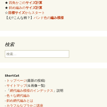
★
四角かごの
サイズ計算
★
斜め編みの
サイズ計算
☆
目標サイズ
からスタート
【え!?こんな柄？】
バンド色の
編み模様
検索
検
索:
ShortCut
-
トップページ
(最新の投稿)
-
サイトマップ
(＆画像一覧)
- 「
網代編み模様のインデックス
」説明
-
色々な網代編み
-
斜め網代編みとは
-
カラフルなプラかご講座