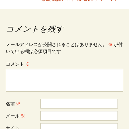
k
稿
ナ
コメントを残す
ビ
メールアドレスが公開されることはありません。
※
が付
いている欄は必須項目です
ゲ
コメント
※
ー
シ
名前
※
ョ
メール
※
サイト