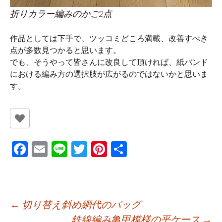
折りカラー編みのかご2点
作品としては下手で、ツッコミどころ満載、改善すべき
点が多数見つかると思います。
でも、そうやって皆さんに改良して頂ければ、紙バンド
における編み方の選択肢が広がるのではないかと思いま
す。
Fa
E
Li
T
Pi
共
ce
m
n
wi
nt
有
b
ai
e
tt
er
o
l
er
es
投
←
切り替え斜め網代のバッグ
o
t
鉄線編み亀甲模様の平ケース
→