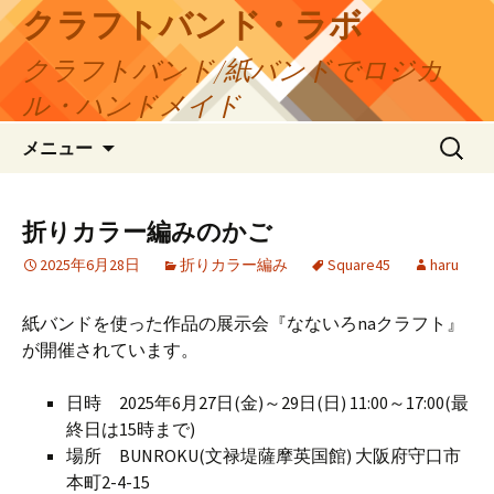
コ
クラフトバンド・ラボ
ン
クラフトバンド/紙バンドでロジカ
テ
ン
ル・ハンドメイド
ツ
検
へ
メニュー
索:
ス
キ
ッ
折りカラー編みのかご
プ
2025年6月28日
折りカラー編み
Square45
haru
紙バンドを使った作品の展示会『なないろnaクラフト』
が開催されています。
日時 2025年6月27日(金)～29日(日) 11:00～17:00(最
終日は15時まで)
場所 BUNROKU(文禄堤薩摩英国館) 大阪府守口市
本町2-4-15