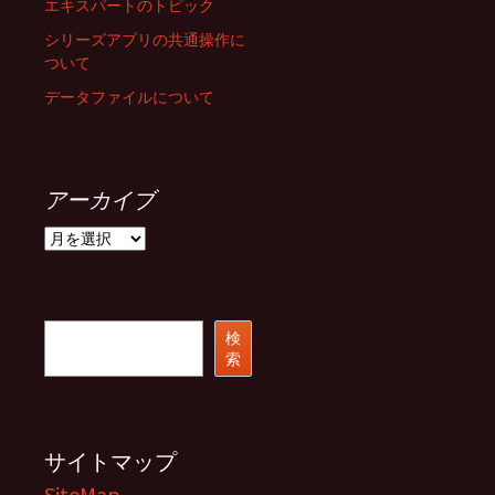
エキスパートのトピック
シリーズアプリの共通操作に
ついて
データファイルについて
アーカイブ
ア
ー
カ
イ
ブ
検
検
索
索
サイトマップ
SiteMap