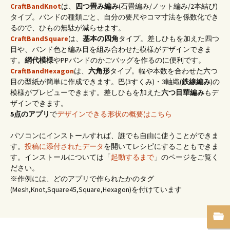
CraftBandKnot
は、
四つ畳み編み
(石畳編み/ノット編み/2本結び)
タイプ。バンドの種類ごと、自分の要尺やコマ寸法を係数化でき
るので、ひもの無駄が減らせます。
CraftBandSquare
は、
基本の四角
タイプ。差しひもを加えた四つ
目や、バンド色と編み目を組み合わせた模様がデザインできま
す。
網代模様
やPPバンドのかごバッグを作るのに便利です。
CraftBandHexagon
は、
六角形
タイプ。幅や本数を合わせた六つ
目の型紙が簡単に作成できます。巴(3すくみ)・3軸織(
鉄線編み
)の
模様がプレビューできます。差しひもを加えた
六つ目華編み
もデ
ザインできます。
5点のアプリ
で
デザインできる形状の概要はこちら
パソコンにインストールすれば、誰でも自由に使うことができま
す。
投稿に添付されたデータ
を開いてレシピにすることもできま
す。インストールについては「
起動するまで
」のページをご覧く
ださい。
※作例には、どのアプリで作られたかのタグ
(Mesh,Knot,Square45,Square,Hexagon)を付けています