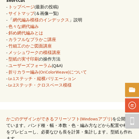
ShortCut
-
トップページ
(最新の投稿)
-
サイトマップ
(＆画像一覧)
- 「
網代編み模様のインデックス
」説明
-
色々な網代編み
-
斜め網代編みとは
-
カラフルなプラかご講座
-
竹細工のかご図面講座
-
メッシュワークの模様講座
-
型紙の実寸印刷
の操作方法
-
ユーザーズフォーラム
(Q&A)
-
折りカラー編み(OriColorWeave)について
-
Lv.1ステッチ・縦横バリエーション
-
Lv.2ステッチ・クロスベース模様
かごのデザインができるフリーソフト(Windowsアプリ)
を公開し
ています。バンド種・幅・本数・色・編み方などから配置や模様
をプレビューし、必要なひも長を計算・集計します。型紙も作れ
ます。