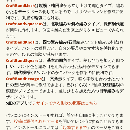
CraftBandMesh
は
縦横・楕円底
から立ち上げて編むタイプ。編み
かたをデータベース化しているので、オリジナルレシピ作成に便
利です。
丸底や輪弧
にも対応。
CraftBandSquare45
は、
北欧編みや斜め編み
タイプ。
長桝網代底
が簡単に作れます。側面を編んだ出来上がりを3Dビューでみられ
ます。
CraftBandKnot
は、
四つ畳み編み
(石畳編み/ノット編み/2本結び)
タイプ。バンドの種類ごと、自分の要尺やコマ寸法を係数化でき
るので、ひもの無駄が減らせます。
CraftBandSquare
は、
基本の四角
タイプ。差しひもを加えた四つ
目や、バンド色と編み目を組み合わせた模様がデザインできま
す。
網代模様
やPPバンドのかごバッグを作るのに便利です。
CraftBandHexagon
は、
六角形
タイプ。幅や本数を合わせた六つ
目の型紙が簡単に作成できます。巴(3すくみ)・3軸織(
鉄線編み
)の
模様がプレビューできます。差しひもを加えた
六つ目華編み
もデ
ザインできます。
5点のアプリ
で
デザインできる形状の概要はこちら
パソコンにインストールすれば、誰でも自由に使うことができま
す。
投稿に添付されたデータ
を開いてレシピにすることもできま
す。インストールについては「
起動するまで
」のページをご覧く