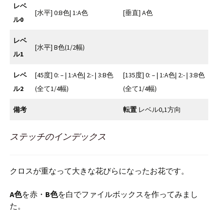
レベ
[水平] 0:B色| 1:A色
[垂直] A色
ル0
レベ
[水平] B色(1/2幅)
ル1
レベ
[45度] 0: – | 1:A色| 2:- | 3:B色
[135度] 0: – | 1:A色| 2:- | 3:B色
ル2
(全て1/4幅)
(全て1/4幅)
備考
転置
レベル0,1方向
ステッチのインデックス
クロスが重なって大きな花びらになったお花です。
A色
を赤・
B色
を白でファイルボックスを作ってみまし
た。