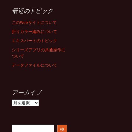
最近のトピック
このWebサイトについて
折りカラー編みについて
エキスパートのトピック
シリーズアプリの共通操作に
ついて
データファイルについて
アーカイブ
ア
ー
カ
イ
ブ
検
検