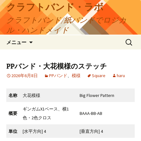
コ
クラフトバンド・ラボ
ン
クラフトバンド/紙バンドでロジカ
テ
ン
ル・ハンドメイド
ツ
検
へ
メニュー
索:
ス
キ
ッ
PPバンド・大花模様のステッチ
プ
2026年6月8日
PPバンド
、
模様
Square
haru
名称
大花模様
Big Flower Pattern
ギンガムX1ベース、横1
概要
BAAA-BB-AB
色・2色クロス
単位
[水平方向] 4
[垂直方向] 4