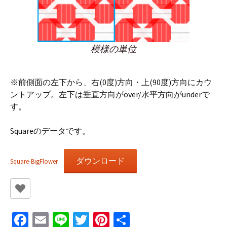
模様の単位
※前側面の左下から、右(0度)方向・上(90度)方向にカウ
ントアップ。左下は垂直方向がover/水平方向がunderで
す。
Squareのデータです。
ダウンロード
Square-BigFlower
Fa
E
Li
T
Pi
共