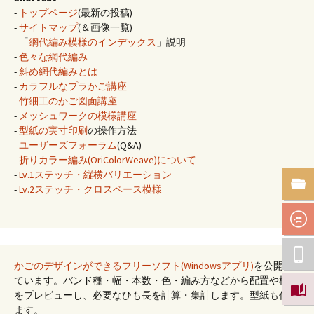
-
トップページ
(最新の投稿)
-
サイトマップ
(＆画像一覧)
- 「
網代編み模様のインデックス
」説明
-
色々な網代編み
-
斜め網代編みとは
-
カラフルなプラかご講座
-
竹細工のかご図面講座
-
メッシュワークの模様講座
-
型紙の実寸印刷
の操作方法
-
ユーザーズフォーラム
(Q&A)
-
折りカラー編み(OriColorWeave)について
-
Lv.1ステッチ・縦横バリエーション
-
Lv.2ステッチ・クロスベース模様
かごのデザインができるフリーソフト(Windowsアプリ)
を公開し
ています。バンド種・幅・本数・色・編み方などから配置や模様
をプレビューし、必要なひも長を計算・集計します。型紙も作れ
ます。