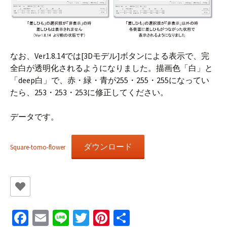
なお、Ver1.8.14では[3Dモデル]ボタンによる表示で、完
全白が透明化されるようになりました。描画色「白」と
「deep白」で、赤・緑・青が255・255・255になってい
たら、253・253・253に修正してください。
データです。
ダウンロード
Square-tomo-flower
Fa
E
Li
T
Pi
共