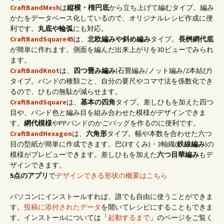
CraftBandMesh
は
縦横・楕円底
から立ち上げて編むタイプ。編み
かたをデータベース化しているので、オリジナルレシピ作成に便
利です。
丸底や輪弧
にも対応。
CraftBandSquare45
は、
北欧編みや斜め編み
タイプ。
長桝網代底
が簡単に作れます。側面を編んだ出来上がりを3Dビューでみられ
ます。
CraftBandKnot
は、
四つ畳み編み
(石畳編み/ノット編み/2本結び)
タイプ。バンドの種類ごと、自分の要尺やコマ寸法を係数化でき
るので、ひもの無駄が減らせます。
CraftBandSquare
は、
基本の四角
タイプ。差しひもを加えた四つ
目や、バンド色と編み目を組み合わせた模様がデザインできま
す。
網代模様
やPPバンドのかごバッグを作るのに便利です。
CraftBandHexagon
は、
六角形
タイプ。幅や本数を合わせた六つ
目の型紙が簡単に作成できます。巴(3すくみ)・3軸織(
鉄線編み
)の
模様がプレビューできます。差しひもを加えた
六つ目華編み
もデ
ザインできます。
5点のアプリ
で
デザインできる形状の概要はこちら
パソコンにインストールすれば、誰でも自由に使うことができま
す。
投稿に添付されたデータ
を開いてレシピにすることもできま
す。インストールについては「
起動するまで
」のページをご覧く