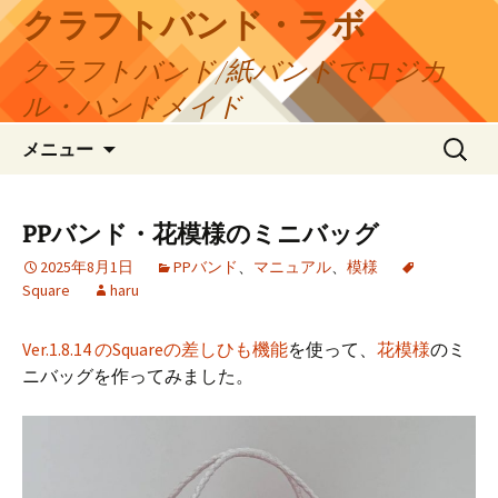
コ
クラフトバンド・ラボ
ン
クラフトバンド/紙バンドでロジカ
テ
ン
ル・ハンドメイド
ツ
検
へ
メニュー
索:
ス
キ
ッ
PPバンド・花模様のミニバッグ
プ
2025年8月1日
PPバンド
、
マニュアル
、
模様
Square
haru
Ver.1.8.14 のSquareの差しひも機能
を使って、
花模様
のミ
ニバッグを作ってみました。