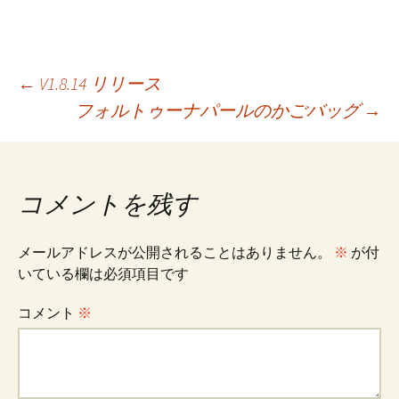
ce
m
n
wi
nt
有
b
ai
e
tt
er
o
l
er
es
投
←
V1.8.14 リリース
o
t
フォルトゥーナパールのかごバッグ
→
k
稿
ナ
コメントを残す
ビ
メールアドレスが公開されることはありません。
※
が付
いている欄は必須項目です
ゲ
コメント
※
ー