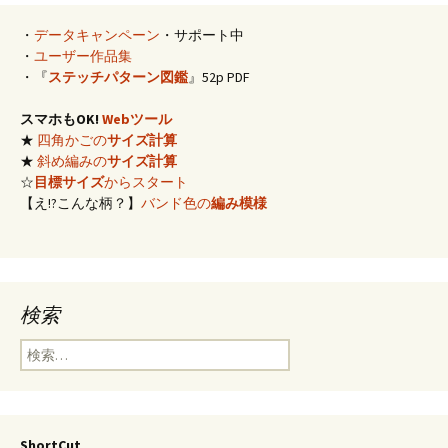
・
データキャンペーン
・サポート中
・
ユーザー作品集
・『
ステッチパターン図鑑
』52p PDF
スマホもOK!
Webツール
★
四角かごの
サイズ計算
★
斜め編みの
サイズ計算
☆
目標サイズ
からスタート
【え!?こんな柄？】
バンド色の
編み模様
検索
検
索:
ShortCut