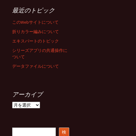
最近のトピック
このWebサイトについて
折りカラー編みについて
エキスパートのトピック
シリーズアプリの共通操作に
ついて
データファイルについて
アーカイブ
ア
ー
カ
イ
ブ
検
検