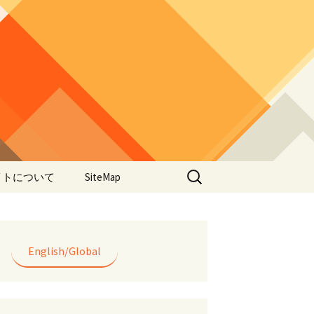
検
イトについて
SiteMap
索:
のデータやアプ
用について
ラー編み
English/Global
lorWeave)につい
バシーポリシー