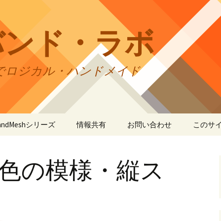
バンド・ラボ
でロジカル・ハンドメイド
tBandMeshシリーズ
情報共有
お問い合わせ
このサ
andMesh
CraftBandMesh使用例
バンドの種類
サイト
リの利
3色の模様・縦ス
andSquare45
CraftBandMesh出力例
CraftBandSquare45使用
ユーザーズフォーラム
例
折りカ
(OriCo
andKnot
CraftBandKnot使用例
ユーザー作品集
て
CraftBandSquare45出力
例
andSquare
CraftBandKnot出力例
リンク・リンク
プライ