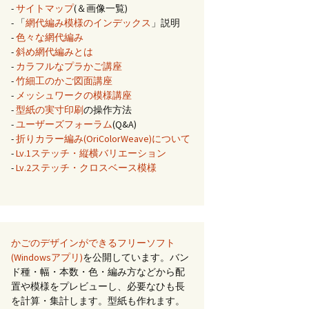
-
サイトマップ
(＆画像一覧)
- 「
網代編み模様のインデックス
」説明
-
色々な網代編み
-
斜め網代編みとは
-
カラフルなプラかご講座
-
竹細工のかご図面講座
-
メッシュワークの模様講座
-
型紙の実寸印刷
の操作方法
-
ユーザーズフォーラム
(Q&A)
-
折りカラー編み(OriColorWeave)について
-
Lv.1ステッチ・縦横バリエーション
-
Lv.2ステッチ・クロスベース模様
かごのデザインができるフリーソフト
(Windowsアプリ)
を公開しています。バン
ド種・幅・本数・色・編み方などから配
置や模様をプレビューし、必要なひも長
を計算・集計します。型紙も作れます。