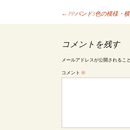
o
l
er
es
投
←
PPバンド3色の模様・
o
t
k
稿
コメントを残す
ナ
メールアドレスが公開されるこ
ビ
コメント
※
ゲ
ー
シ