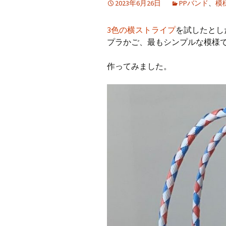
2023年6月26日
PPバンド
、
模
CraftB
3色の横ストライプ
を試したとし
CbMes
プラかご、最もシンプルな模様
起動す
作ってみました。
データ