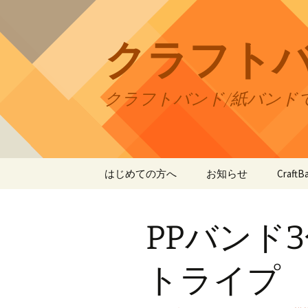
コ
ン
テ
クラフト
ン
ツ
へ
クラフトバンド/紙バンド
ス
キ
ッ
プ
はじめての方へ
お知らせ
Craf
CraftB
PPバンド
CraftB
CraftB
トライプ
CraftB