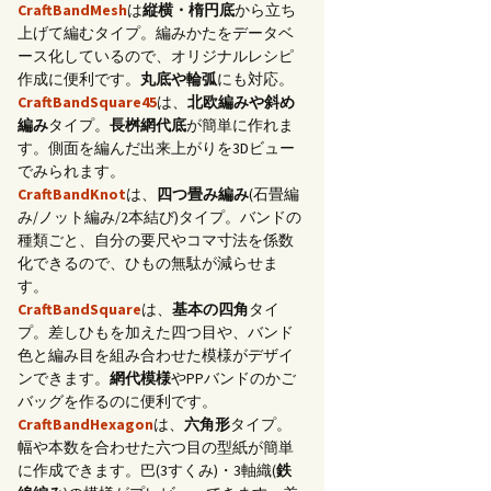
CraftBandMesh
は
縦横・楕円底
から立ち
上げて編むタイプ。編みかたをデータベ
ース化しているので、オリジナルレシピ
作成に便利です。
丸底や輪弧
にも対応。
CraftBandSquare45
は、
北欧編みや斜め
編み
タイプ。
長桝網代底
が簡単に作れま
す。側面を編んだ出来上がりを3Dビュー
でみられます。
CraftBandKnot
は、
四つ畳み編み
(石畳編
み/ノット編み/2本結び)タイプ。バンドの
種類ごと、自分の要尺やコマ寸法を係数
化できるので、ひもの無駄が減らせま
す。
CraftBandSquare
は、
基本の四角
タイ
プ。差しひもを加えた四つ目や、バンド
色と編み目を組み合わせた模様がデザイ
ンできます。
網代模様
やPPバンドのかご
バッグを作るのに便利です。
CraftBandHexagon
は、
六角形
タイプ。
幅や本数を合わせた六つ目の型紙が簡単
に作成できます。巴(3すくみ)・3軸織(
鉄