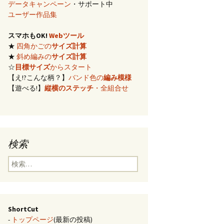
データキャンペーン
・サポート中
イズ計算
ユーザー作品集
スマホもOK!
Webツール
編み)のサ
★
四角かごの
サイズ計算
★
斜め編みの
サイズ計算
らの概算
☆
目標サイズ
からスタート
【え!?こんな柄？】
バンド色の
編み模様
【遊べる!】
縦横のステッチ
・全組合せ
み模様
チ・2色の
のステッ
検索
合せ模様
検
索:
ShortCut
-
トップページ
(最新の投稿)