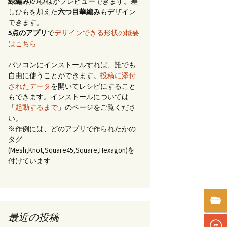
線編み
)の模様がプレビューできます。差
しひもを加えた
六つ目華編み
もデザイン
できます。
5点のアプリ
で
デザインできる形状の概要
はこちら
パソコンにインストールすれば、誰でも
自由に使うことができます。
投稿に添付
されたデータ
を開いてレシピにすること
もできます。インストールについては
「
起動するまで
」のページをご覧くださ
い。
※作例には、どのアプリで作られたかの
タグ
(Mesh,Knot,Square45,Square,Hexagon)を
付けています
最近の投稿