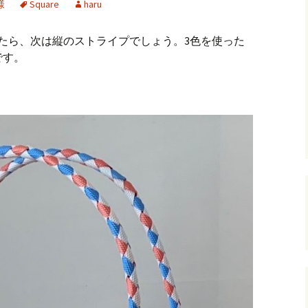
様
Square
haru
andHexagon
Webツールのご案内
四角かごのサ
たら、次は縦のストライプでしょう。3色を使った
h
斜め編み(北欧
です。
イズ計算
るまで
お任せインストール手
順
目標サイズか
について
手動インストール手順
バンド色の編
初回起動手順と始め方
縦横のステッ
組合せ模様
クロスベース
チ・2色の組