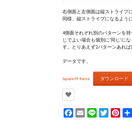
右側面と左側面は縦ストライプ
同様、縦ストライプになるよう
4側面それぞれ別のパターンを
じでよい場合も個別に’同じ’に
す。とりあえず2パターンあれば
データです。
ダウンロード
Square-PP-france
Fa
E
Li
T
Pi
ce
m
n
wi
nt
b
ai
e
tt
er