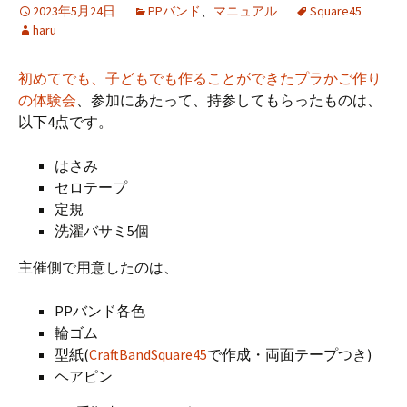
2023年5月24日
PPバンド
、
マニュアル
Square45
haru
初めてでも、子どもでも作ることができたプラかご作り
の体験会
、参加にあたって、持参してもらったものは、
以下4点です。
はさみ
セロテープ
定規
洗濯バサミ5個
主催側で用意したのは、
PPバンド各色
輪ゴム
型紙(
CraftBandSquare45
で作成・両面テープつき)
ヘアピン