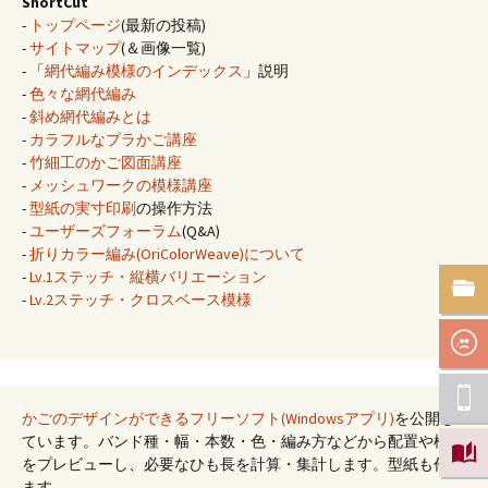
ShortCut
-
トップページ
(最新の投稿)
-
サイトマップ
(＆画像一覧)
- 「
網代編み模様のインデックス
」説明
-
色々な網代編み
-
斜め網代編みとは
-
カラフルなプラかご講座
-
竹細工のかご図面講座
-
メッシュワークの模様講座
-
型紙の実寸印刷
の操作方法
-
ユーザーズフォーラム
(Q&A)
-
折りカラー編み(OriColorWeave)について
-
Lv.1ステッチ・縦横バリエーション
-
Lv.2ステッチ・クロスベース模様
かごのデザインができるフリーソフト(Windowsアプリ)
を公開し
ています。バンド種・幅・本数・色・編み方などから配置や模様
をプレビューし、必要なひも長を計算・集計します。型紙も作れ
ます。