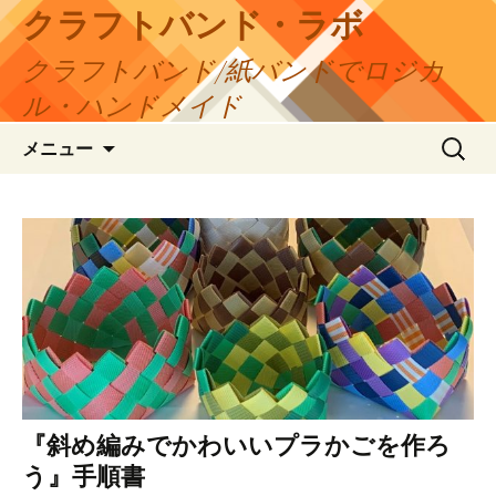
コ
クラフトバンド・ラボ
ン
クラフトバンド/紙バンドでロジカ
テ
ン
ル・ハンドメイド
ツ
検
へ
メニュー
索:
ス
キ
ッ
プ
『斜め編みでかわいいプラかごを作ろ
う』手順書