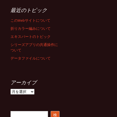
最近のトピック
このWebサイトについて
折りカラー編みについて
エキスパートのトピック
シリーズアプリの共通操作に
ついて
データファイルについて
アーカイブ
ア
ー
カ
イ
ブ
検
検