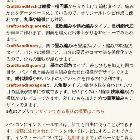
CraftBandMesh
は
縦横・楕円底
から立ち上げて編むタイプ。編み
かたをデータベース化しているので、オリジナルレシピ作成に便
利です。
丸底や輪弧
にも対応。
CraftBandSquare45
は、
北欧編みや斜め編み
タイプ。
長桝網代底
が簡単に作れます。側面を編んだ出来上がりを3Dビューでみられ
ます。
CraftBandKnot
は、
四つ畳み編み
(石畳編み/ノット編み/2本結び)
タイプ。バンドの種類ごと、自分の要尺やコマ寸法を係数化でき
るので、ひもの無駄が減らせます。
CraftBandSquare
は、
基本の四角
タイプ。差しひもを加えた四つ
目や、バンド色と編み目を組み合わせた模様がデザインできま
す。
網代模様
やPPバンドのかごバッグを作るのに便利です。
CraftBandHexagon
は、
六角形
タイプ。幅や本数を合わせた六つ
目の型紙が簡単に作成できます。巴(3すくみ)・3軸織(
鉄線編み
)の
模様がプレビューできます。差しひもを加えた
六つ目華編み
もデ
ザインできます。
5点のアプリ
で
デザインできる形状の概要はこちら
パソコンにインストールすれば、誰でも自由に使うことができま
す。
投稿に添付されたデータ
を開いてレシピにすることもできま
す。インストールについては「
起動するまで
」のページをご覧く