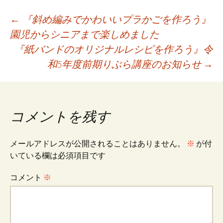
o
l
er
es
投
←
『斜め編みでかわいいプラかごを作ろう』
o
t
園児からシニアまで楽しめました
k
『紙バンドのオリジナルレシピを作ろう』令
稿
和5年度前期りぶら講座のお知らせ
→
ナ
ビ
コメントを残す
ゲ
メールアドレスが公開されることはありません。
※
が付
いている欄は必須項目です
ー
コメント
※
シ