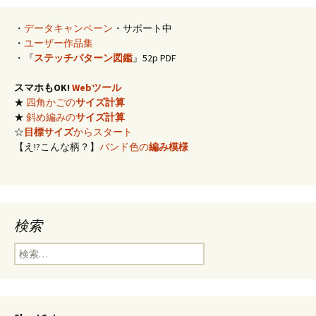
・
データキャンペーン
・サポート中
・
ユーザー作品集
・『
ステッチパターン図鑑
』52p PDF
スマホもOK!
Webツール
★
四角かごの
サイズ計算
★
斜め編みの
サイズ計算
☆
目標サイズ
からスタート
【え!?こんな柄？】
バンド色の
編み模様
検索
検
索: