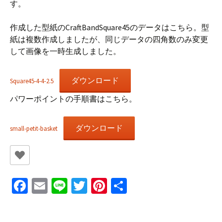
す。
作成した型紙のCraftBandSquare45のデータはこちら。型
紙は複数作成しましたが、同じデータの四角数のみ変更
して画像を一時生成しました。
ダウンロード
Square45-4-4-2.5
パワーポイントの手順書はこちら。
ダウンロード
small-petit-basket
Fa
E
Li
T
Pi
共
ce
m
n
wi
nt
有
b
ai
e
tt
er