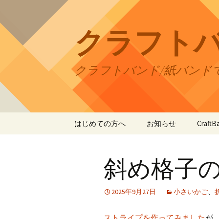
コ
ン
テ
クラフト
ン
ツ
へ
クラフトバンド/紙バンド
ス
キ
ッ
プ
はじめての方へ
お知らせ
Craf
CraftB
斜め格子
CraftB
CraftB
2025年9月27日
小さいかご
、
CraftB
ストライプを作ってみました
が