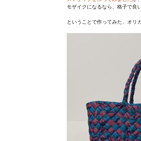
モザイクになるなら、格子で良
CraftB
ということで作ってみた、オリカラー
CbMes
起動す
データ