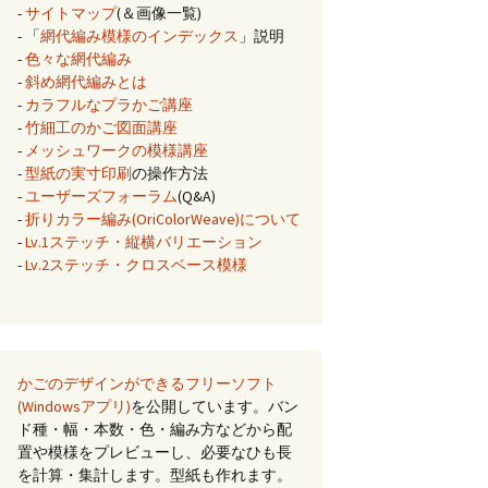
-
サイトマップ
(＆画像一覧)
- 「
網代編み模様のインデックス
」説明
-
色々な網代編み
-
斜め網代編みとは
-
カラフルなプラかご講座
-
竹細工のかご図面講座
-
メッシュワークの模様講座
-
型紙の実寸印刷
の操作方法
-
ユーザーズフォーラム
(Q&A)
-
折りカラー編み(OriColorWeave)について
-
Lv.1ステッチ・縦横バリエーション
-
Lv.2ステッチ・クロスベース模様
かごのデザインができるフリーソフト
(Windowsアプリ)
を公開しています。バン
ド種・幅・本数・色・編み方などから配
置や模様をプレビューし、必要なひも長
を計算・集計します。型紙も作れます。