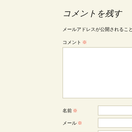
稿
コメントを残す
ナ
メールアドレスが公開されるこ
ビ
コメント
※
ゲ
ー
シ
ョ
名前
※
メール
※