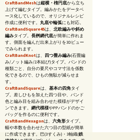
CraftBandMesh
は
縦横・楕円底
から立ち
上げて編むタイプ。編みかたをデータベ
ース化しているので、オリジナルレシピ
作成に便利です。
丸底や輪弧
にも対応。
CraftBandSquare45
は、
北欧編みや斜め
編み
タイプ。
長桝網代底
が簡単に作れま
す。側面を編んだ出来上がりを3Dビュー
でみられます。
CraftBandKnot
は、
四つ畳み編み
(石畳編
み/ノット編み/2本結び)タイプ。バンドの
種類ごと、自分の要尺やコマ寸法を係数
化できるので、ひもの無駄が減らせま
す。
CraftBandSquare
は、
基本の四角
タイ
プ。差しひもを加えた四つ目や、バンド
色と編み目を組み合わせた模様がデザイ
ンできます。
網代模様
やPPバンドのかご
バッグを作るのに便利です。
CraftBandHexagon
は、
六角形
タイプ。
幅や本数を合わせた六つ目の型紙が簡単
に作成できます。巴(3すくみ)・3軸織(
鉄