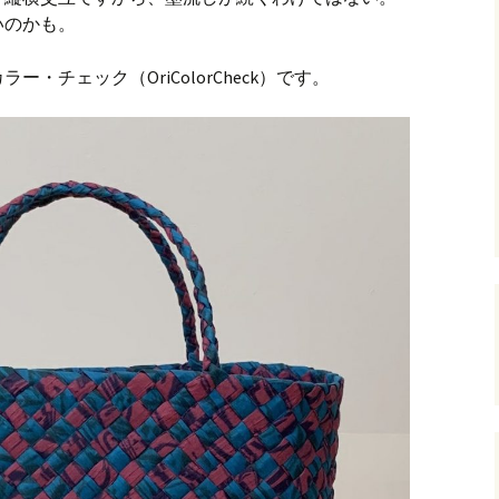
いのかも。
andHexagon
Webツールのご案内
四角かごのサ
・チェック（OriColorCheck）です。
h
斜め編み(北欧
イズ計算
るまで
お任せインストール手
順
目標サイズか
について
手動インストール手順
バンド色の編
初回起動手順と始め方
縦横のステッ
組合せ模様
クロスベース
チ・2色の組