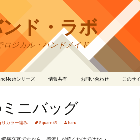
バンド・ラボ
でロジカル・ハンドメイド
tBandMeshシリーズ
情報共有
お問い合わせ
このサ
andMesh
CraftBandMesh使用例
バンドの種類
サイト
リの利
のミニバッグ
andSquare45
CraftBandMesh出力例
CraftBandSquare45使用
ユーザーズフォーラム
例
折りカ
(OriCo
andKnot
CraftBandKnot使用例
ユーザー作品集
て
折りカラー編み
Square45
haru
CraftBandSquare45出力
例
andSquare
CraftBandKnot出力例
リンク・リンク
プライ
、縦横交互ですから、墨流しが続くわけではない。