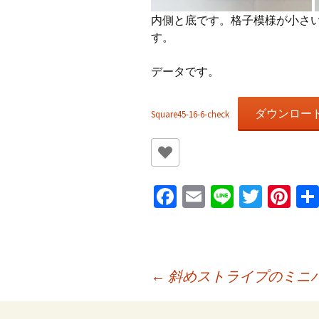
内側と底です。格子模様が小さ
す。
データです。
ダウンロー
Square45-16-6-check
Fa
E
Li
T
Pi
ce
m
n
wi
nt
b
ai
e
tt
er
o
l
er
es
投
←
斜めストライプのミニ
o
t
k