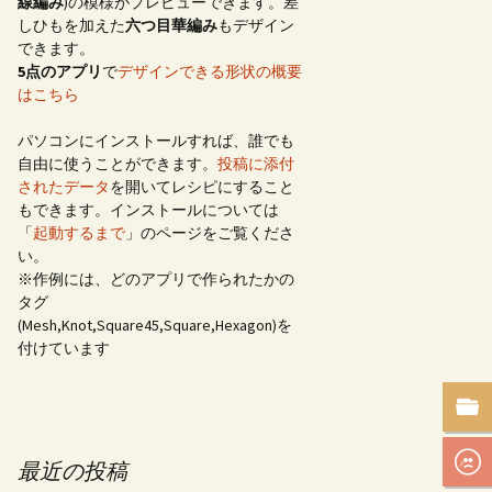
線編み
)の模様がプレビューできます。差
しひもを加えた
六つ目華編み
もデザイン
できます。
5点のアプリ
で
デザインできる形状の概要
はこちら
パソコンにインストールすれば、誰でも
自由に使うことができます。
投稿に添付
されたデータ
を開いてレシピにすること
もできます。インストールについては
「
起動するまで
」のページをご覧くださ
い。
※作例には、どのアプリで作られたかの
タグ
(Mesh,Knot,Square45,Square,Hexagon)を
付けています
最近の投稿