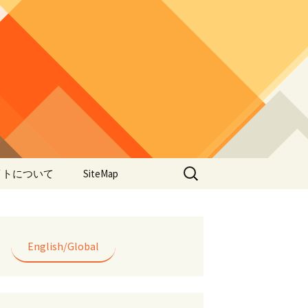
検
イトについて
SiteMap
索:
のデータやアプ
用について
ラー編み
English/Global
lorWeave)につい
バシーポリシー