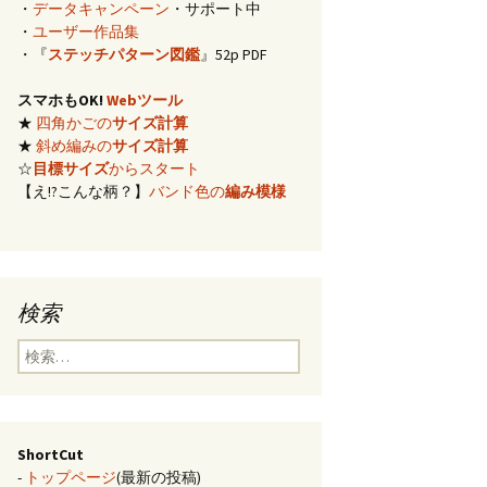
・
データキャンペーン
・サポート中
イズ計算
・
ユーザー作品集
・『
ステッチパターン図鑑
』52p PDF
編み)のサ
スマホもOK!
Webツール
★
四角かごの
サイズ計算
らの概算
★
斜め編みの
サイズ計算
☆
目標サイズ
からスタート
【え!?こんな柄？】
バンド色の
編み模様
み模様
チ・2色の
のステッ
検索
合せ模様
検
索:
ShortCut
-
トップページ
(最新の投稿)