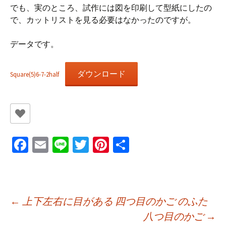
でも、実のところ、試作には図を印刷して型紙にしたの
で、カットリストを見る必要はなかったのですが。
データです。
ダウンロード
Square(5)6-7-2half
Fa
E
Li
T
Pi
共
ce
m
n
wi
nt
有
b
ai
e
tt
er
o
l
er
es
投
←
上下左右に目がある 四つ目のかご のふた
o
t
八つ目のかご
→
k