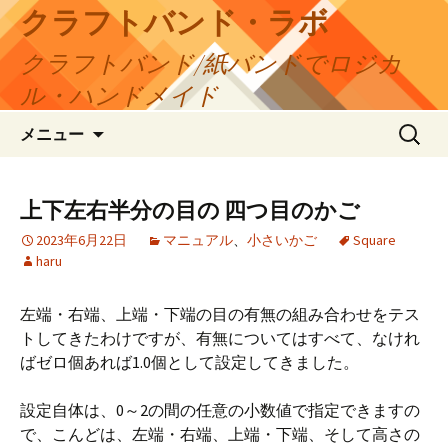
コ
クラフトバンド・ラボ
ン
クラフトバンド/紙バンドでロジカ
テ
ン
ル・ハンドメイド
ツ
検
へ
メニュー
索:
ス
キ
ッ
上下左右半分の目の 四つ目のかご
プ
2023年6月22日
マニュアル
、
小さいかご
Square
haru
左端・右端、上端・下端の目の有無の組み合わせをテス
トしてきたわけですが、有無についてはすべて、なけれ
ばゼロ個あれば1.0個として設定してきました。
設定自体は、0～2の間の任意の小数値で指定できますの
で、こんどは、左端・右端、上端・下端、そして高さの