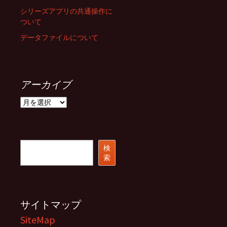
シリーズアプリの共通操作に
ついて
データファイルについて
アーカイブ
ア
ー
カ
イ
ブ
検
検
索
索
サイトマップ
SiteMap