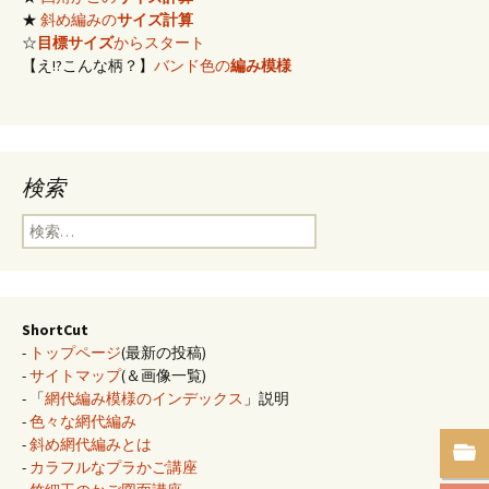
★
斜め編みの
サイズ計算
☆
目標サイズ
からスタート
【え!?こんな柄？】
バンド色の
編み模様
検索
検
索:
ShortCut
-
トップページ
(最新の投稿)
-
サイトマップ
(＆画像一覧)
- 「
網代編み模様のインデックス
」説明
-
色々な網代編み
-
斜め網代編みとは
-
カラフルなプラかご講座