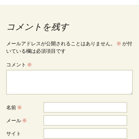
稿
ナ
コメントを残す
ビ
メールアドレスが公開されることはありません。
※
が付
いている欄は必須項目です
ゲ
コメント
※
ー
シ
名前
※
ョ
メール
※
サイト