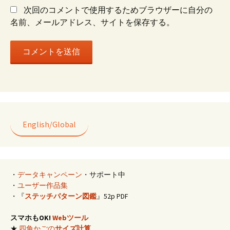
ン
次回のコメントで使用するためブラウザーに自分の
名前、メールアドレス、サイトを保存する。
English/Global
・
データキャンペーン
・サポート中
・
ユーザー作品集
・『
ステッチパターン図鑑
』52p PDF
スマホもOK!
Webツール
★
四角かごの
サイズ計算