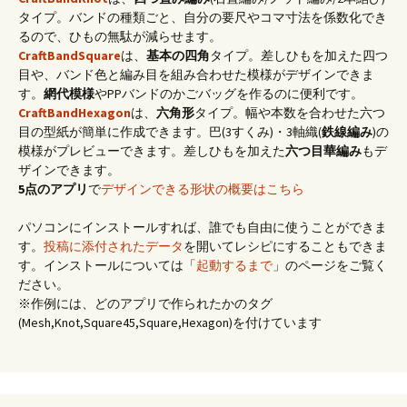
タイプ。バンドの種類ごと、自分の要尺やコマ寸法を係数化でき
るので、ひもの無駄が減らせます。
CraftBandSquare
は、
基本の四角
タイプ。差しひもを加えた四つ
目や、バンド色と編み目を組み合わせた模様がデザインできま
す。
網代模様
やPPバンドのかごバッグを作るのに便利です。
CraftBandHexagon
は、
六角形
タイプ。幅や本数を合わせた六つ
目の型紙が簡単に作成できます。巴(3すくみ)・3軸織(
鉄線編み
)の
模様がプレビューできます。差しひもを加えた
六つ目華編み
もデ
ザインできます。
5点のアプリ
で
デザインできる形状の概要はこちら
パソコンにインストールすれば、誰でも自由に使うことができま
す。
投稿に添付されたデータ
を開いてレシピにすることもできま
す。インストールについては「
起動するまで
」のページをご覧く
ださい。
※作例には、どのアプリで作られたかのタグ
(Mesh,Knot,Square45,Square,Hexagon)を付けています