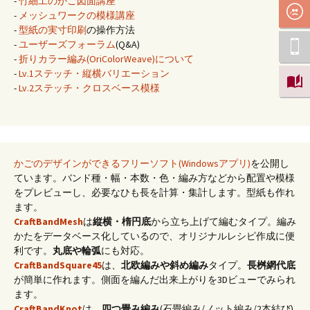
-
竹細工のかご図面講座
-
メッシュワークの模様講座
-
型紙の実寸印刷
の操作方法
-
ユーザーズフォーラム
(Q&A)
-
折りカラー編み(OriColorWeave)について
-
Lv.1ステッチ・縦横バリエーション
-
Lv.2ステッチ・クロスベース模様
かごのデザインができるフリーソフト(Windowsアプリ)
を公開し
ています。バンド種・幅・本数・色・編み方などから配置や模様
をプレビューし、必要なひも長を計算・集計します。型紙も作れ
ます。
CraftBandMesh
は
縦横・楕円底
から立ち上げて編むタイプ。編み
かたをデータベース化しているので、オリジナルレシピ作成に便
利です。
丸底や輪弧
にも対応。
CraftBandSquare45
は、
北欧編みや斜め編み
タイプ。
長桝網代底
が簡単に作れます。側面を編んだ出来上がりを3Dビューでみられ
ます。
CraftBandKnot
は、
四つ畳み編み
(石畳編み/ノット編み/2本結び)