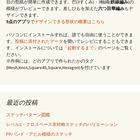
目の型紙が簡単に作成できます。巴(3すくみ)・3軸織(
鉄線編み
)の
模様がプレビューできます。差しひもを加えた
六つ目華編み
もデ
ザインできます。
5点のアプリ
で
デザインできる形状の概要はこちら
パソコンにインストールすれば、誰でも自由に使うことができま
す。
投稿に添付されたデータ
を開いてレシピにすることもできま
す。インストールについては「
起動するまで
」のページをご覧く
ださい。
※作例には、どのアプリで作られたかのタグ
(Mesh,Knot,Square45,Square,Hexagon)を付けています
最近の投稿
ステッチパターン図鑑
レベル2・クロスベース非対称ステッチのバリエーション
PPバンド・アヒル模様のステッチ