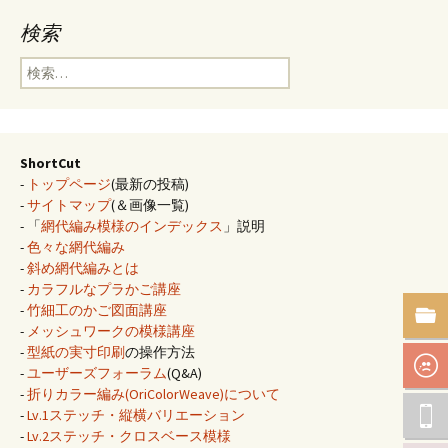
検索
検
索:
ShortCut
-
トップページ
(最新の投稿)
-
サイトマップ
(＆画像一覧)
- 「
網代編み模様のインデックス
」説明
-
色々な網代編み
-
斜め網代編みとは
-
カラフルなプラかご講座
-
竹細工のかご図面講座
-
メッシュワークの模様講座
-
型紙の実寸印刷
の操作方法
-
ユーザーズフォーラム
(Q&A)
-
折りカラー編み(OriColorWeave)について
-
Lv.1ステッチ・縦横バリエーション
-
Lv.2ステッチ・クロスベース模様