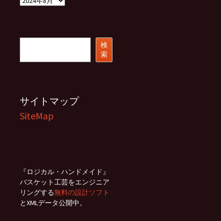
ー
カ
イ
ブ
検
検
索
索
サイトマップ
SiteMap
『ロジカル・ハンドメイド』
バスケット工芸をエンジニア
リングする
無料の設計ソフト
とXMLデータ公開中。