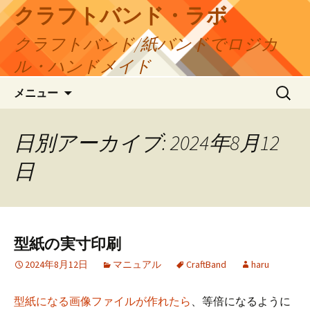
コ
クラフトバンド・ラボ
ン
クラフトバンド/紙バンドでロジカ
テ
ン
ル・ハンドメイド
ツ
検
へ
メニュー
索:
ス
キ
日別アーカイブ: 2024年8月12
ッ
プ
日
型紙の実寸印刷
2024年8月12日
マニュアル
CraftBand
haru
型紙になる画像ファイルが作れたら
、等倍になるように