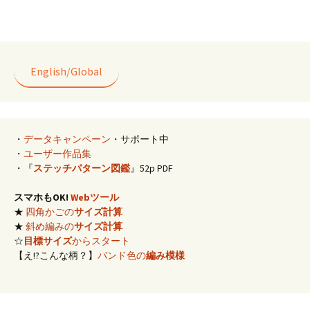
b
ai
e
tt
er
o
l
er
es
o
t
k
English/Global
・
データキャンペーン
・サポート中
・
ユーザー作品集
・『
ステッチパターン図鑑
』52p PDF
スマホもOK!
Webツール
★
四角かごの
サイズ計算
★
斜め編みの
サイズ計算
☆
目標サイズ
からスタート
【え!?こんな柄？】
バンド色の
編み模様