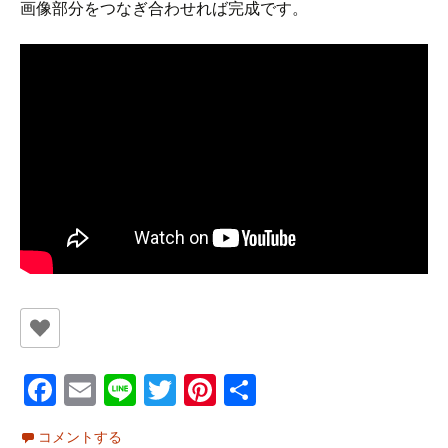
画像部分をつなぎ合わせれば完成です。
Fa
E
Li
T
Pi
共
ce
m
n
wi
nt
有
コメントする