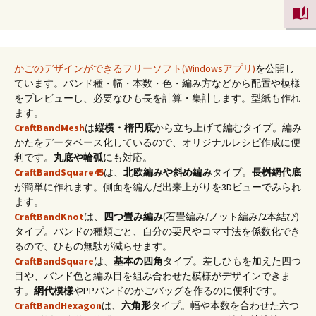
かごのデザインができるフリーソフト(Windowsアプリ)
を公開し
ています。バンド種・幅・本数・色・編み方などから配置や模様
をプレビューし、必要なひも長を計算・集計します。型紙も作れ
ます。
CraftBandMesh
は
縦横・楕円底
から立ち上げて編むタイプ。編み
かたをデータベース化しているので、オリジナルレシピ作成に便
利です。
丸底や輪弧
にも対応。
CraftBandSquare45
は、
北欧編みや斜め編み
タイプ。
長桝網代底
が簡単に作れます。側面を編んだ出来上がりを3Dビューでみられ
ます。
CraftBandKnot
は、
四つ畳み編み
(石畳編み/ノット編み/2本結び)
タイプ。バンドの種類ごと、自分の要尺やコマ寸法を係数化でき
るので、ひもの無駄が減らせます。
CraftBandSquare
は、
基本の四角
タイプ。差しひもを加えた四つ
目や、バンド色と編み目を組み合わせた模様がデザインできま
す。
網代模様
やPPバンドのかごバッグを作るのに便利です。
CraftBandHexagon
は、
六角形
タイプ。幅や本数を合わせた六つ