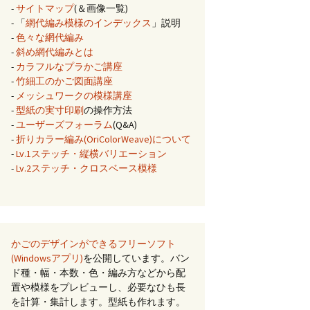
-
サイトマップ
(＆画像一覧)
- 「
網代編み模様のインデックス
」説明
-
色々な網代編み
-
斜め網代編みとは
-
カラフルなプラかご講座
-
竹細工のかご図面講座
-
メッシュワークの模様講座
-
型紙の実寸印刷
の操作方法
-
ユーザーズフォーラム
(Q&A)
-
折りカラー編み(OriColorWeave)について
-
Lv.1ステッチ・縦横バリエーション
-
Lv.2ステッチ・クロスベース模様
かごのデザインができるフリーソフト
(Windowsアプリ)
を公開しています。バン
ド種・幅・本数・色・編み方などから配
置や模様をプレビューし、必要なひも長
を計算・集計します。型紙も作れます。