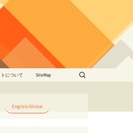
検
イトについて
SiteMap
索:
のデータやアプ
用について
ラー編み
English/Global
lorWeave)につい
バシーポリシー