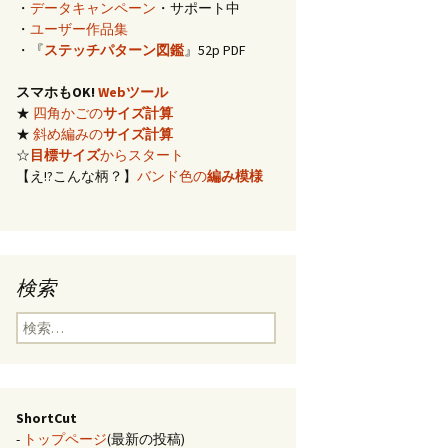
・
データキャンペーン
・サポート中
イズ計算
・
ユーザー作品集
・『
ステッチパターン図鑑
』52p PDF
編み)のサ
スマホもOK!
Webツール
★
四角かごの
サイズ計算
らの概算
★
斜め編みの
サイズ計算
☆
目標サイズ
からスタート
【え!?こんな柄？】
バンド色の
編み模様
み模様
チ・2色の
のステッ
検索
合せ模様
検
索:
ShortCut
-
トップページ
(最新の投稿)