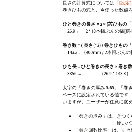
長さの計算式については「
[設定
巻きひもの式と、今使った数値
ひと巻きの長さ = 2 × (芯ひも
26.9 ← 2 * (8本幅ぶんの幅[
巻き数 = ( 長さ
(*3)
/ 巻きひもの
143.3 ← (400mm / 2本幅ぶ
ひも長 = ひと巻きの長さ × 巻き
3856 ← (26.9 * 14
太字の「巻きの厚み
3.63
」「巻
ベースに設定されている値です
いますが、ユーザーが任意に変
「巻きの厚み」は、きつく
硬いバンドは大き
「巻き回数比率」は、すき