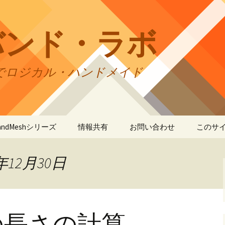
バンド・ラボ
でロジカル・ハンドメイド
tBandMeshシリーズ
情報共有
お問い合わせ
このサ
andMesh
CraftBandMesh使用例
バンドの種類
サイト
リの利
年12月30日
andSquare45
CraftBandMesh出力例
CraftBandSquare45使用
ユーザーズフォーラム
例
折りカ
(OriCo
andKnot
CraftBandKnot使用例
ユーザー作品集
て
CraftBandSquare45出力
例
の長さの計算
andSquare
CraftBandKnot出力例
リンク・リンク
プライ