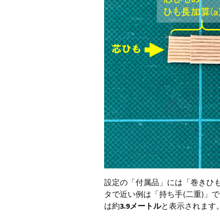
設定の「付属品」には「巻きひ
タで近い例は「持ち手(二重)」
は約
3.9メートル
と表示されます