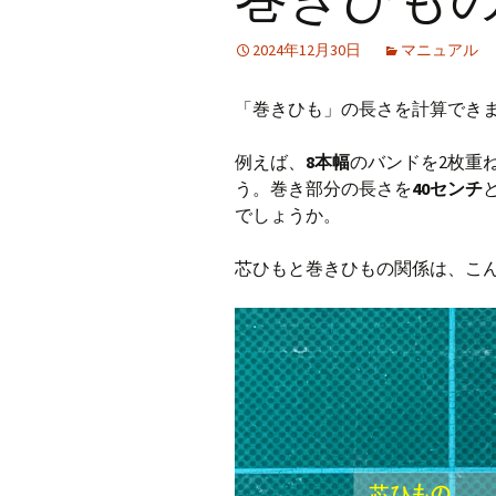
CraftB
2024年12月30日
マニュアル
CbMes
「巻きひも」の長さを計算でき
起動す
例えば、
8本幅
のバンドを2枚重
データ
う。巻き部分の長さを
40センチ
でしょうか。
芯ひもと巻きひもの関係は、こん