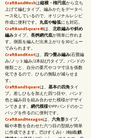
CraftBandMesh
は
縦横・楕円底
から立ち
上げて編むタイプ。編みかたをデータベ
ース化しているので、オリジナルレシピ
作成に便利です。
丸底や輪弧
にも対応。
CraftBandSquare45
は、
北欧編みや斜め
編み
タイプ。
長桝網代底
が簡単に作れま
す。側面を編んだ出来上がりを3Dビュー
でみられます。
CraftBandKnot
は、
四つ畳み編み
(石畳編
み/ノット編み/2本結び)タイプ。バンドの
種類ごと、自分の要尺やコマ寸法を係数
化できるので、ひもの無駄が減らせま
す。
CraftBandSquare
は、
基本の四角
タイ
プ。差しひもを加えた四つ目や、バンド
色と編み目を組み合わせた模様がデザイ
ンできます。
網代模様
やPPバンドのかご
バッグを作るのに便利です。
CraftBandHexagon
は、
六角形
タイプ。
幅や本数を合わせた六つ目の型紙が簡単
に作成できます。巴(3すくみ)・3軸織(
鉄