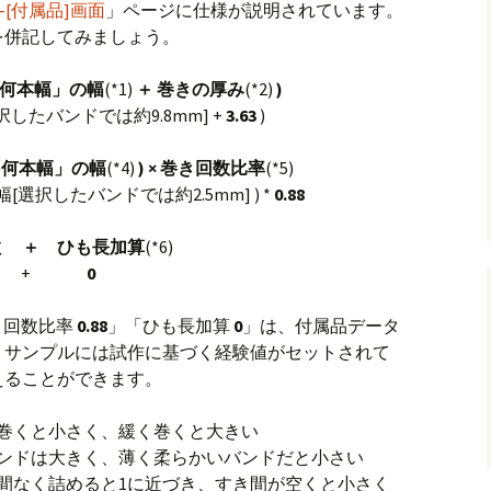
]-[付属品]画面
」ページに仕様が説明されています。
を併記してみましょう。
の「何本幅」の幅
(*1)
＋ 巻きの厚み
(*2)
)
選択したバンドでは約9.8mm] +
3.63
)
「何本幅」の幅
(*4)
) × 巻き回数比率
(*5)
んの幅[選択したバンドでは約2.5mm] ) *
0.88
数
＋ ひも長加算
(*6)
3.3 ) +
0
き回数比率
0.88
」「ひも長加算
0
」は、付属品データ
。サンプルには試作に基づく経験値がセットされて
えることができます。
巻くと小さく、緩く巻くと大きい
く、薄く柔らかいバンドだと小さい
間なく詰めると1に近づき、すき間が空くと小さく