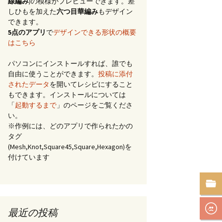
線編み
)の模様がプレビューできます。差
しひもを加えた
六つ目華編み
もデザイン
できます。
5点のアプリ
で
デザインできる形状の概要
はこちら
パソコンにインストールすれば、誰でも
自由に使うことができます。
投稿に添付
されたデータ
を開いてレシピにすること
もできます。インストールについては
「
起動するまで
」のページをご覧くださ
い。
※作例には、どのアプリで作られたかの
タグ
(Mesh,Knot,Square45,Square,Hexagon)を
付けています
最近の投稿