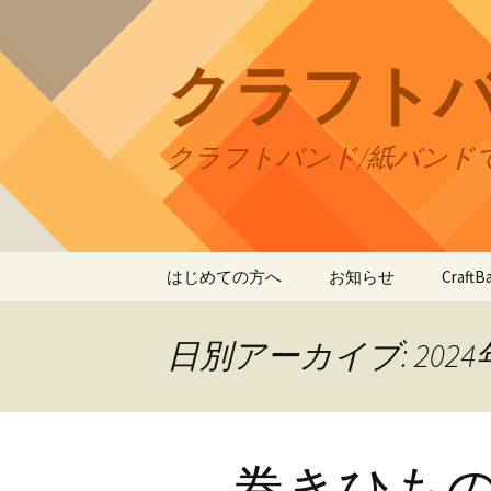
コ
ン
テ
クラフト
ン
ツ
へ
クラフトバンド/紙バンド
ス
キ
ッ
プ
はじめての方へ
お知らせ
Craf
CraftB
日別アーカイブ: 2024
CraftB
CraftB
巻きひも
CraftB