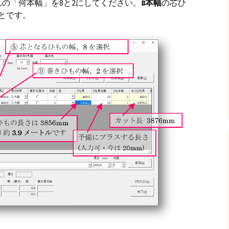
の「何本幅」を8と2にしてください。
8本幅
の芯ひ
とです。