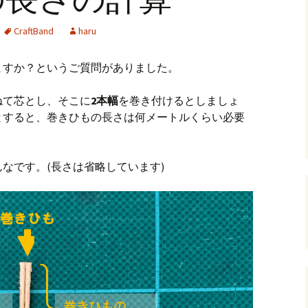
andHexagon
Webツールのご案内
四角かごのサ
CraftBand
haru
h
斜め編み(北欧
イズ計算
ますか？というご質問がありました。
るまで
お任せインストール手
順
目標サイズか
ねて芯とし、そこに
2本幅
を巻き付けるとしましょ
について
とすると、巻きひもの長さは何メートルくらい必要
手動インストール手順
バンド色の編
初回起動手順と始め方
縦横のステッ
組合せ模様
なです。(長さは省略しています)
クロスベース
チ・2色の組