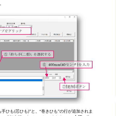
す。
ち手ひも(芯ひも)”と、“巻きひも”の行が追加されま