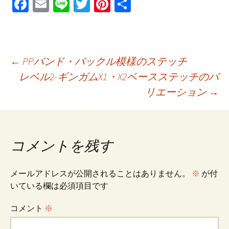
Fa
E
Li
T
Pi
共
ce
m
n
wi
nt
有
b
ai
e
tt
er
o
l
er
es
投
←
PPバンド・バックル模様のステッチ
o
t
レベル2-ギンガムX1・X2ベースステッチのバ
k
リエーション
→
稿
ナ
コメントを残す
ビ
メールアドレスが公開されることはありません。
※
が付
いている欄は必須項目です
ゲ
コメント
※
ー