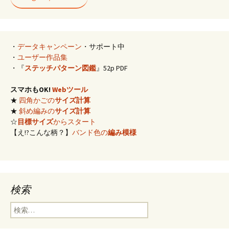
・
データキャンペーン
・サポート中
・
ユーザー作品集
・『
ステッチパターン図鑑
』52p PDF
スマホもOK!
Webツール
★
四角かごの
サイズ計算
★
斜め編みの
サイズ計算
☆
目標サイズ
からスタート
【え!?こんな柄？】
バンド色の
編み模様
検索
検
索: