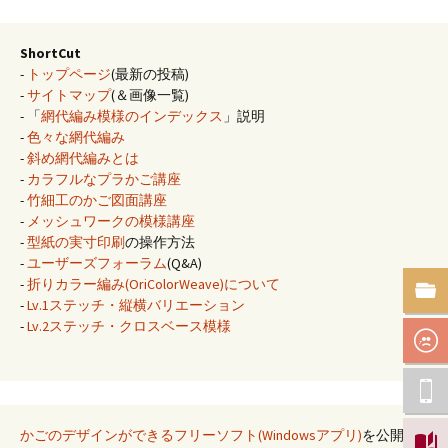
ShortCut
-
トップページ
(最新の投稿)
-
サイトマップ
(＆画像一覧)
- 「
網代編み模様のインデックス
」説明
-
色々な網代編み
-
斜め網代編みとは
-
カラフルなプラかご講座
-
竹細工のかご図面講座
-
メッシュワークの模様講座
-
型紙の実寸印刷
の操作方法
-
ユーザーズフォーラム
(Q&A)
-
折りカラー編み(OriColorWeave)について
-
Lv.1ステッチ・縦横バリエーション
-
Lv.2ステッチ・クロスベース模様
かごのデザインができるフリーソフト(Windowsアプリ)
を公開し