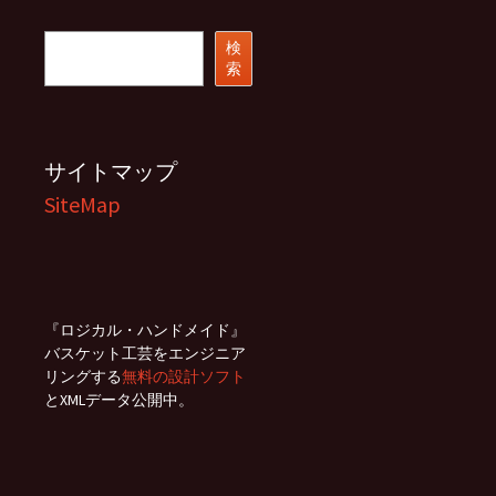
イ
ブ
検
検
索
索
サイトマップ
SiteMap
『ロジカル・ハンドメイド』
バスケット工芸をエンジニア
リングする
無料の設計ソフト
とXMLデータ公開中。