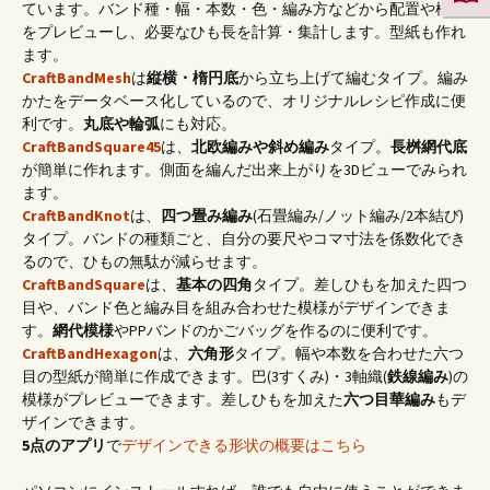
ています。バンド種・幅・本数・色・編み方などから配置や模様
をプレビューし、必要なひも長を計算・集計します。型紙も作れ
ます。
CraftBandMesh
は
縦横・楕円底
から立ち上げて編むタイプ。編み
かたをデータベース化しているので、オリジナルレシピ作成に便
利です。
丸底や輪弧
にも対応。
CraftBandSquare45
は、
北欧編みや斜め編み
タイプ。
長桝網代底
が簡単に作れます。側面を編んだ出来上がりを3Dビューでみられ
ます。
CraftBandKnot
は、
四つ畳み編み
(石畳編み/ノット編み/2本結び)
タイプ。バンドの種類ごと、自分の要尺やコマ寸法を係数化でき
るので、ひもの無駄が減らせます。
CraftBandSquare
は、
基本の四角
タイプ。差しひもを加えた四つ
目や、バンド色と編み目を組み合わせた模様がデザインできま
す。
網代模様
やPPバンドのかごバッグを作るのに便利です。
CraftBandHexagon
は、
六角形
タイプ。幅や本数を合わせた六つ
目の型紙が簡単に作成できます。巴(3すくみ)・3軸織(
鉄線編み
)の
模様がプレビューできます。差しひもを加えた
六つ目華編み
もデ
ザインできます。
5点のアプリ
で
デザインできる形状の概要はこちら