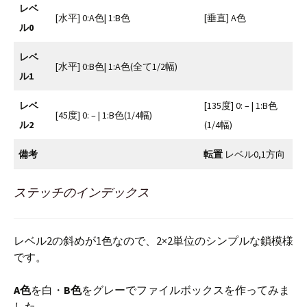
レベ
[水平] 0:A色| 1:B色
[垂直] A色
ル0
レベ
[水平] 0:B色| 1:A色(全て1/2幅)
ル1
レベ
[135度] 0: – | 1:B色
[45度] 0: – | 1:B色(1/4幅)
ル2
(1/4幅)
備考
転置
レベル0,1方向
ステッチのインデックス
レベル2の斜めが1色なので、2×2単位のシンプルな鎖模様
です。
A色
を白・
B色
をグレーでファイルボックスを作ってみま
した。