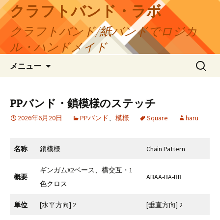
コ
クラフトバンド・ラボ
ン
クラフトバンド/紙バンドでロジカ
テ
ン
ル・ハンドメイド
ツ
検
へ
メニュー
索:
ス
キ
ッ
PPバンド・鎖模様のステッチ
プ
2026年6月20日
PPバンド
、
模様
Square
haru
名称
鎖模様
Chain Pattern
ギンガムX2ベース、横交互・1
概要
ABAA-BA-BB
色クロス
単位
[水平方向] 2
[垂直方向] 2