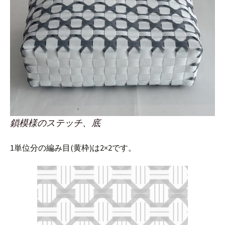
鎖模様のステッチ、底
1単位分の編み目(黄枠)は2×2です。