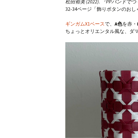
松田裕美 (2022). 『PPバン
32-34ページ「飾りボタンの
ギンガムX1ベース
で、
A色
を赤・
ちょっとオリエンタル風な、ダ