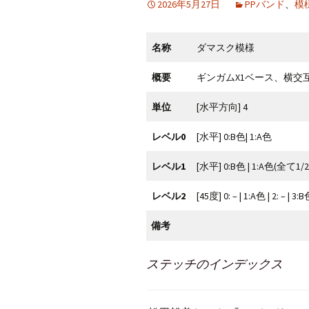
2026年5月27日
PPバンド
、
模
CraftB
名称
ダマスク模様
CbMes
概要
ギンガムX1ベース、横交
起動す
単位
[水平方向] 4
データ
レベル0
[水平] 0:B色| 1:A色
レベル1
[水平] 0:B色 | 1:A色(全て1/
レベル2
[45度] 0: – | 1:A色 | 2: – |
備考
ステッチのインデックス