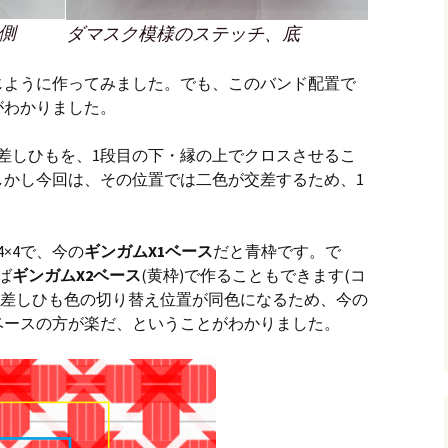
側
ダマスク模様のステッチ、底
じように作ってみました。でも、このバンド配置で
がわかりました。
向の差しひもを、1段目の下・縁の上でクロスさせるこ
しかし今回は、その位置では二色が交差するため、1
。
×4で、今の
ギンガムX1ベース
だと青枠です。で
ば
ギンガムX2ベース
(黄枠)で作ることもできます(コ
ちらなら差しひも色の切り替え位置が同色になるため、今の
ベースの方が楽だ、ということがわかりました。