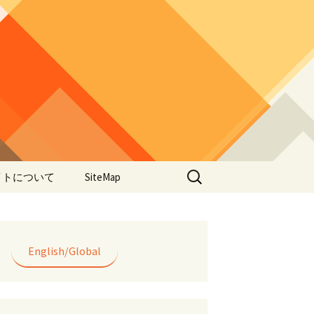
検
イトについて
SiteMap
索:
のデータやアプ
用について
ラー編み
English/Global
lorWeave)につい
バシーポリシー