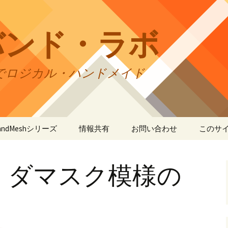
バンド・ラボ
でロジカル・ハンドメイド
tBandMeshシリーズ
情報共有
お問い合わせ
このサ
andMesh
CraftBandMesh使用例
バンドの種類
サイト
リの利
・ダマスク模様の
andSquare45
CraftBandMesh出力例
CraftBandSquare45使用
ユーザーズフォーラム
例
折りカ
(OriCo
andKnot
CraftBandKnot使用例
ユーザー作品集
て
CraftBandSquare45出力
例
andSquare
CraftBandKnot出力例
リンク・リンク
プライ