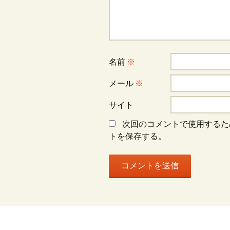
ー
シ
ョ
名前
※
メール
※
ン
サイト
次回のコメントで使用するた
トを保存する。