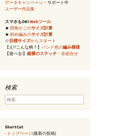
データキャンペーン
・サポート中
イズ計算
ユーザー作品集
スマホもOK!
Webツール
編み)のサ
★
四角かごの
サイズ計算
★
斜め編みの
サイズ計算
らの概算
☆
目標サイズ
からスタート
【え!?こんな柄？】
バンド色の
編み模様
【遊べる!】
縦横のステッチ
・全組合せ
み模様
チ・2色の
のステッ
検索
合せ模様
検
索:
ShortCut
-
トップページ
(最新の投稿)