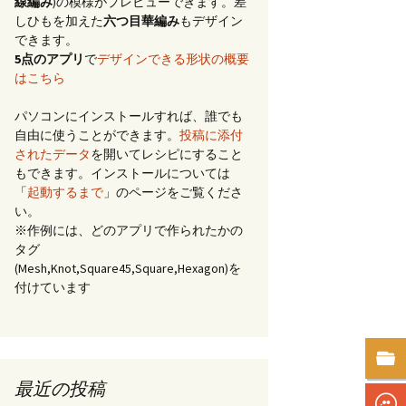
線編み
)の模様がプレビューできます。差
しひもを加えた
六つ目華編み
もデザイン
できます。
5点のアプリ
で
デザインできる形状の概要
はこちら
パソコンにインストールすれば、誰でも
自由に使うことができます。
投稿に添付
されたデータ
を開いてレシピにすること
もできます。インストールについては
「
起動するまで
」のページをご覧くださ
い。
※作例には、どのアプリで作られたかの
タグ
(Mesh,Knot,Square45,Square,Hexagon)を
付けています
最近の投稿