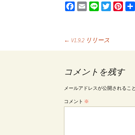
Fa
E
Li
T
Pi
ce
m
n
wi
nt
b
ai
e
tt
er
o
l
er
es
投
←
V1.9.2 リリース
o
t
k
稿
コメントを残す
ナ
メールアドレスが公開されるこ
ビ
コメント
※
ゲ