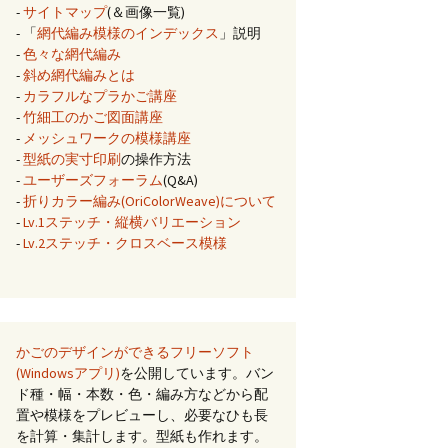
-
サイトマップ
(＆画像一覧)
- 「
網代編み模様のインデックス
」説明
-
色々な網代編み
-
斜め網代編みとは
-
カラフルなプラかご講座
-
竹細工のかご図面講座
-
メッシュワークの模様講座
-
型紙の実寸印刷
の操作方法
-
ユーザーズフォーラム
(Q&A)
-
折りカラー編み(OriColorWeave)について
-
Lv.1ステッチ・縦横バリエーション
-
Lv.2ステッチ・クロスベース模様
かごのデザインができるフリーソフト
(Windowsアプリ)
を公開しています。バン
ド種・幅・本数・色・編み方などから配
置や模様をプレビューし、必要なひも長
を計算・集計します。型紙も作れます。