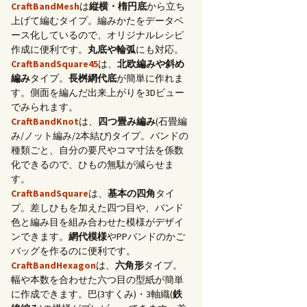
CraftBandMesh
は
縦横・楕円底
から立ち
上げて編むタイプ。編みかたをデータベ
ース化しているので、オリジナルレシピ
作成に便利です。
丸底や輪弧
にも対応。
CraftBandSquare45
は、
北欧編みや斜め
編み
タイプ。
長桝網代底
が簡単に作れま
す。側面を編んだ出来上がりを3Dビュー
でみられます。
CraftBandKnot
は、
四つ畳み編み
(石畳編
み/ノット編み/2本結び)タイプ。バンドの
種類ごと、自分の要尺やコマ寸法を係数
化できるので、ひもの無駄が減らせま
す。
CraftBandSquare
は、
基本の四角
タイ
プ。差しひもを加えた四つ目や、バンド
色と編み目を組み合わせた模様がデザイ
ンできます。
網代模様
やPPバンドのかご
バッグを作るのに便利です。
CraftBandHexagon
は、
六角形
タイプ。
幅や本数を合わせた六つ目の型紙が簡単
に作成できます。巴(3すくみ)・3軸織(
鉄