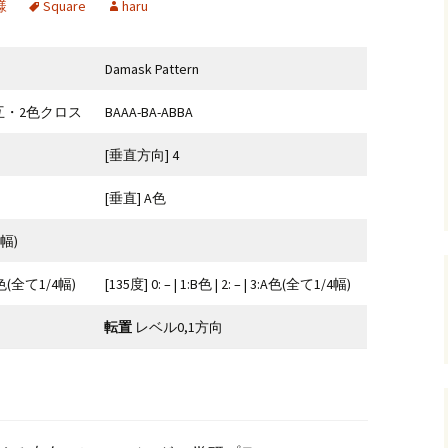
様
Square
haru
andHexagon
Webツールのご案内
四角かごのサ
Damask Pattern
h
斜め編み(北欧
イズ計算
互・2色クロス
BAAA-BA-ABBA
るまで
お任せインストール手
順
目標サイズか
[垂直方向] 4
について
手動インストール手順
バンド色の編
[垂直] A色
初回起動手順と始め方
縦横のステッ
組合せ模様
2幅)
 3:B色(全て1/4幅)
[135度] 0: – | 1:B色 | 2: – | 3:A色(全て1/4幅)
クロスベース
チ・2色の組
転置
レベル0,1方向