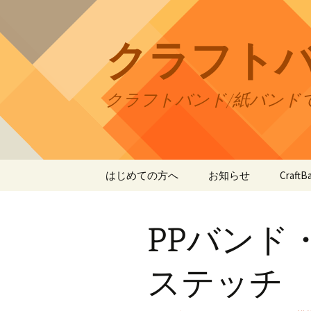
コ
ン
テ
クラフト
ン
ツ
へ
クラフトバンド/紙バンド
ス
キ
ッ
プ
はじめての方へ
お知らせ
Craf
CraftB
PPバンド
CraftB
CraftB
ステッチ
CraftB