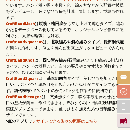
ています。バンド種・幅・本数・色・編み方などから配置や模様
をプレビューし、必要なひも長を計算・集計します。型紙も作れ
ます。
CraftBandMesh
は
縦横・楕円底
から立ち上げて編むタイプ。編み
かたをデータベース化しているので、オリジナルレシピ作成に便
利です。
丸底や輪弧
にも対応。
CraftBandSquare45
は、
北欧編みや斜め編み
タイプ。
長桝網代底
が簡単に作れます。側面を編んだ出来上がりを3Dビューでみられ
ます。
CraftBandKnot
は、
四つ畳み編み
(石畳編み/ノット編み/2本結び)
タイプ。バンドの種類ごと、自分の要尺やコマ寸法を係数化でき
るので、ひもの無駄が減らせます。
CraftBandSquare
は、
基本の四角
タイプ。差しひもを加えた四つ
目や、バンド色と編み目を組み合わせた模様がデザインできま
す。
網代模様
やPPバンドのかごバッグを作るのに便利です。
CraftBandHexagon
は、
六角形
タイプ。幅や本数を合わせた六つ
目の型紙が簡単に作成できます。巴(3すくみ)・3軸織(
鉄線編み
)の
模様がプレビューできます。差しひもを加えた
六つ目華編み
もデ
ザインできます。
5点のアプリ
で
デザインできる形状の概要はこちら