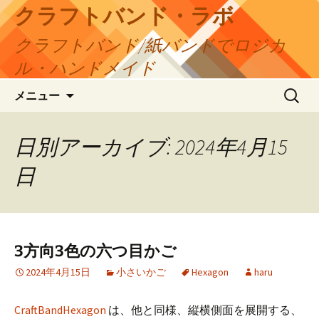
コ
クラフトバンド・ラボ
ン
クラフトバンド/紙バンドでロジカ
テ
ン
ル・ハンドメイド
ツ
検
へ
メニュー
索:
ス
キ
日別アーカイブ: 2024年4月15
ッ
プ
日
3方向3色の六つ目かご
2024年4月15日
小さいかご
Hexagon
haru
CraftBandHexagon
は、他と同様、縦横側面を展開する、