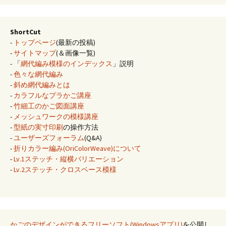
ShortCut
-
トップページ
(最新の投稿)
-
サイトマップ
(＆画像一覧)
- 「
網代編み模様のインデックス
」説明
-
色々な網代編み
-
斜め網代編みとは
-
カラフルなプラかご講座
-
竹細工のかご図面講座
-
メッシュワークの模様講座
-
型紙の実寸印刷
の操作方法
-
ユーザーズフォーラム
(Q&A)
-
折りカラー編み(OriColorWeave)について
-
Lv.1ステッチ・縦横バリエーション
-
Lv.2ステッチ・クロスベース模様
かごのデザインができるフリーソフト(Windowsアプリ)
を公開し