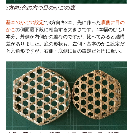
3方向3色の六つ目のかごの底
基本のかごの設定
で3方向各8本、先に作った
底側に目の
かご
の側面最下段に相当する大きさです。4本幅のひも1
本分、外側か内側かの差なのですが、比べてみると結構
差がありました。底の形状も、左側・基本のかご設定だ
と六角形ですが、右側・底側に目の設定だと円に近い。