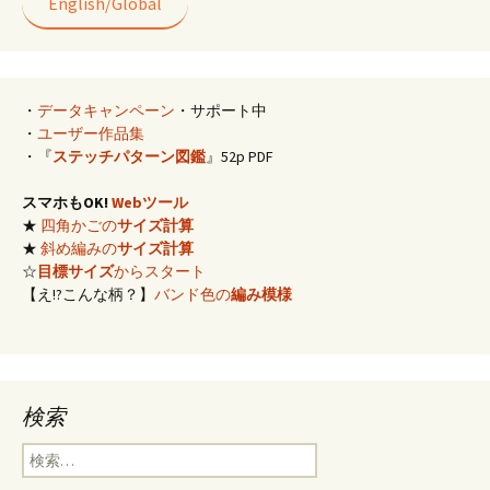
k
English/Global
・
データキャンペーン
・サポート中
・
ユーザー作品集
・『
ステッチパターン図鑑
』52p PDF
スマホもOK!
Webツール
★
四角かごの
サイズ計算
★
斜め編みの
サイズ計算
☆
目標サイズ
からスタート
【え!?こんな柄？】
バンド色の
編み模様
検索
検
索: