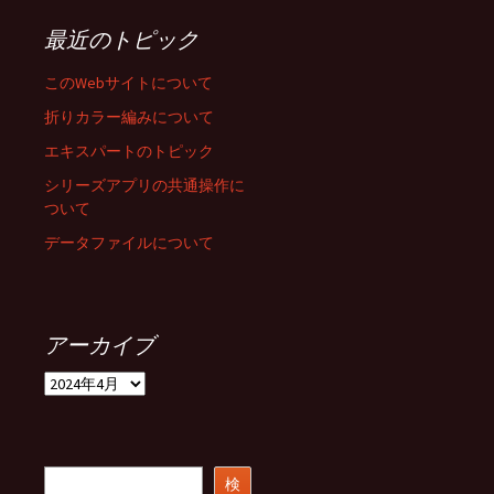
最近のトピック
このWebサイトについて
折りカラー編みについて
エキスパートのトピック
シリーズアプリの共通操作に
ついて
データファイルについて
アーカイブ
ア
ー
カ
イ
ブ
検
検