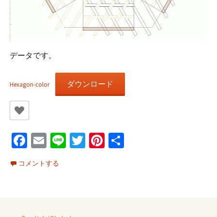
データです。
ダウンロード
Hexagon-color
Fa
E
Li
T
Pi
共
ce
m
n
wi
nt
有
コメントする
b
ai
e
tt
er
o
l
er
es
o
t