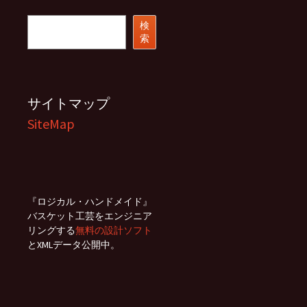
イ
ブ
検
検
索
索
サイトマップ
SiteMap
『ロジカル・ハンドメイド』
バスケット工芸をエンジニア
リングする
無料の設計ソフト
とXMLデータ公開中。