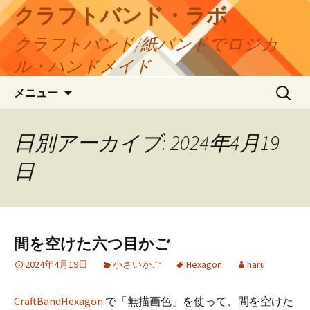
コ
クラフトバンド・ラボ
ン
クラフトバンド/紙バンドでロジカ
テ
ン
ル・ハンドメイド
ツ
検
へ
メニュー
索:
ス
キ
日別アーカイブ: 2024年4月19
ッ
プ
日
間を空けた六つ目かご
2024年4月19日
小さいかご
Hexagon
haru
CraftBandHexagon
で「無描画色」を使って、間を空けた