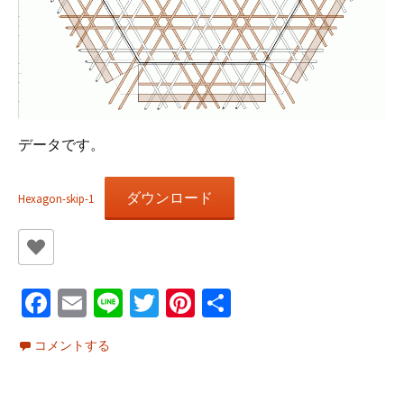
データです。
ダウンロード
Hexagon-skip-1
Fa
E
Li
T
Pi
共
ce
m
n
wi
nt
有
コメントする
b
ai
e
tt
er
o
l
er
es