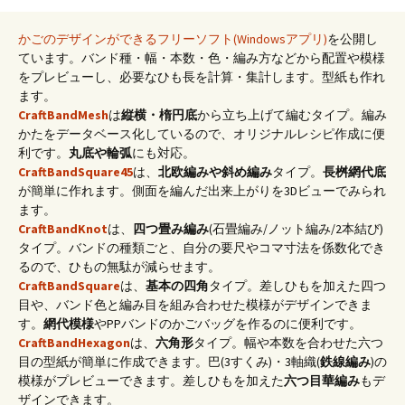
かごのデザインができるフリーソフト(Windowsアプリ)
を公開し
ています。バンド種・幅・本数・色・編み方などから配置や模様
をプレビューし、必要なひも長を計算・集計します。型紙も作れ
ます。
CraftBandMesh
は
縦横・楕円底
から立ち上げて編むタイプ。編み
かたをデータベース化しているので、オリジナルレシピ作成に便
利です。
丸底や輪弧
にも対応。
CraftBandSquare45
は、
北欧編みや斜め編み
タイプ。
長桝網代底
が簡単に作れます。側面を編んだ出来上がりを3Dビューでみられ
ます。
CraftBandKnot
は、
四つ畳み編み
(石畳編み/ノット編み/2本結び)
タイプ。バンドの種類ごと、自分の要尺やコマ寸法を係数化でき
るので、ひもの無駄が減らせます。
CraftBandSquare
は、
基本の四角
タイプ。差しひもを加えた四つ
目や、バンド色と編み目を組み合わせた模様がデザインできま
す。
網代模様
やPPバンドのかごバッグを作るのに便利です。
CraftBandHexagon
は、
六角形
タイプ。幅や本数を合わせた六つ
目の型紙が簡単に作成できます。巴(3すくみ)・3軸織(
鉄線編み
)の
模様がプレビューできます。差しひもを加えた
六つ目華編み
もデ
ザインできます。