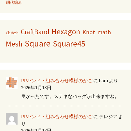
網代編み
Hexagon
CraftBand
Knot
math
CbMesh
Square
Square45
Mesh
PPバンド・組み合わせ模様のかご
に
haru
より
2026年1月18日
良かったです。ステキなバッグが出来ますね。
PPバンド・組み合わせ模様のかご
に
テレジア
よ
り
2026年1月17日