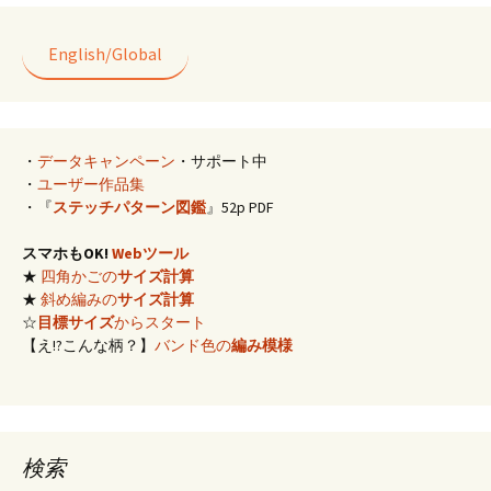
o
t
k
English/Global
・
データキャンペーン
・サポート中
・
ユーザー作品集
・『
ステッチパターン図鑑
』52p PDF
スマホもOK!
Webツール
★
四角かごの
サイズ計算
★
斜め編みの
サイズ計算
☆
目標サイズ
からスタート
【え!?こんな柄？】
バンド色の
編み模様
検索