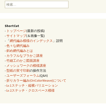
検
索:
ShortCut
-
トップページ
(最新の投稿)
-
サイトマップ
(＆画像一覧)
- 「
網代編み模様のインデックス
」説明
-
色々な網代編み
-
斜め網代編みとは
-
カラフルなプラかご講座
-
竹細工のかご図面講座
-
メッシュワークの模様講座
-
型紙の実寸印刷
の操作方法
-
ユーザーズフォーラム
(Q&A)
-
折りカラー編み(OriColorWeave)について
-
Lv.1ステッチ・縦横バリエーション
-
Lv.2ステッチ・クロスベース模様