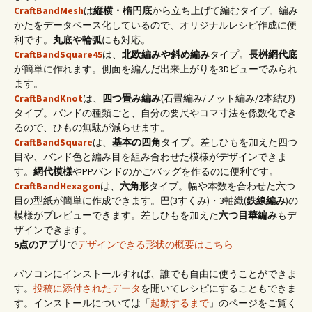
CraftBandMesh
は
縦横・楕円底
から立ち上げて編むタイプ。編み
かたをデータベース化しているので、オリジナルレシピ作成に便
利です。
丸底や輪弧
にも対応。
CraftBandSquare45
は、
北欧編みや斜め編み
タイプ。
長桝網代底
が簡単に作れます。側面を編んだ出来上がりを3Dビューでみられ
ます。
CraftBandKnot
は、
四つ畳み編み
(石畳編み/ノット編み/2本結び)
タイプ。バンドの種類ごと、自分の要尺やコマ寸法を係数化でき
るので、ひもの無駄が減らせます。
CraftBandSquare
は、
基本の四角
タイプ。差しひもを加えた四つ
目や、バンド色と編み目を組み合わせた模様がデザインできま
す。
網代模様
やPPバンドのかごバッグを作るのに便利です。
CraftBandHexagon
は、
六角形
タイプ。幅や本数を合わせた六つ
目の型紙が簡単に作成できます。巴(3すくみ)・3軸織(
鉄線編み
)の
模様がプレビューできます。差しひもを加えた
六つ目華編み
もデ
ザインできます。
5点のアプリ
で
デザインできる形状の概要はこちら
パソコンにインストールすれば、誰でも自由に使うことができま
す。
投稿に添付されたデータ
を開いてレシピにすることもできま
す。インストールについては「
起動するまで
」のページをご覧く