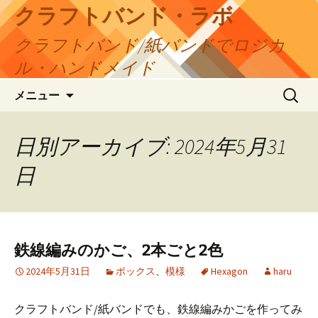
コ
クラフトバンド・ラボ
ン
クラフトバンド/紙バンドでロジカ
テ
ン
ル・ハンドメイド
ツ
検
へ
メニュー
索:
ス
キ
日別アーカイブ: 2024年5月31
ッ
プ
日
鉄線編みのかご、2本ごと2色
2024年5月31日
ボックス
、
模様
Hexagon
haru
クラフトバンド/紙バンドでも、鉄線編みかごを作ってみ