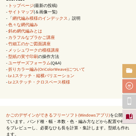
-
トップページ
(最新の投稿)
-
サイトマップ
(＆画像一覧)
- 「
網代編み模様のインデックス
」説明
-
色々な網代編み
-
斜め網代編みとは
-
カラフルなプラかご講座
-
竹細工のかご図面講座
-
メッシュワークの模様講座
-
型紙の実寸印刷
の操作方法
-
ユーザーズフォーラム
(Q&A)
-
折りカラー編み(OriColorWeave)について
-
Lv.1ステッチ・縦横バリエーション
-
Lv.2ステッチ・クロスベース模様
かごのデザインができるフリーソフト(Windowsアプリ)
を公開し
ています。バンド種・幅・本数・色・編み方などから配置や模様
をプレビューし、必要なひも長を計算・集計します。型紙も作れ
ます。