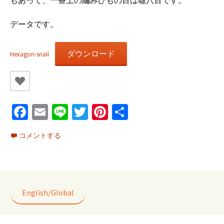
もあって、一番上の編みひもの目は噓八百です。
データです。
ダウンロード
Hexagon-snail
Fa
E
Li
T
Pi
共
ce
m
n
wi
nt
有
コメントする
b
ai
e
tt
er
o
l
er
es
o
t
k
English/Global