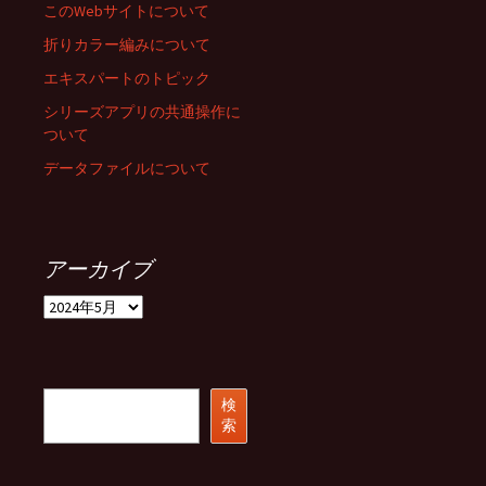
このWebサイトについて
折りカラー編みについて
エキスパートのトピック
シリーズアプリの共通操作に
ついて
データファイルについて
アーカイブ
ア
ー
カ
イ
ブ
検
検
索
索