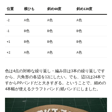
位置
横ひも
斜め60度
斜め120度
-2
A色
A色
A色
-1
B色
B色
B色
+1
B色
B色
B色
+2
A色
A色
A色
色は4点の対称な繰り返し・編み目は3本の繰り返しです
から、六角形の各辺を12にしたい。でも、辺12は24本で
すからPPバンドだと大きすぎる。ということで、細めの
4本幅が使えるクラフトバンド/紙バンドにしました。