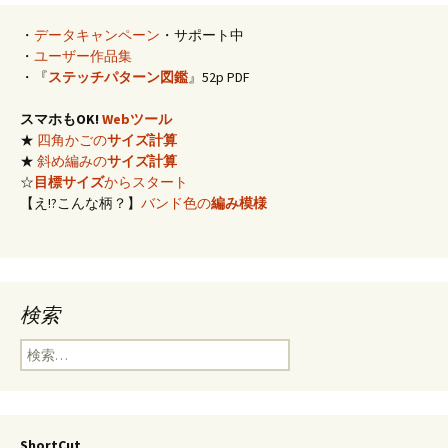
・
データキャンペーン
・サポート中
・
ユーザー作品集
・『
ステッチパターン図鑑
』52p PDF
スマホもOK!
Webツール
★
四角かごの
サイズ計算
★
斜め編みの
サイズ計算
☆
目標サイズ
からスタート
【え!?こんな柄？】
バンド色の
編み模様
検索
検
索:
ShortCut