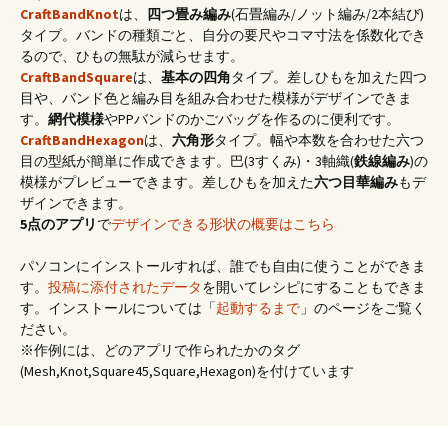
CraftBandKnot
は、
四つ畳み編み
(石畳編み/ノット編み/2本結び)
タイプ。バンドの種類ごと、自分の要尺やコマ寸法を係数化でき
るので、ひもの無駄が減らせます。
CraftBandSquare
は、
基本の四角
タイプ。差しひもを加えた四つ
目や、バンド色と編み目を組み合わせた模様がデザインできま
す。
網代模様
やPPバンドのかごバッグを作るのに便利です。
CraftBandHexagon
は、
六角形
タイプ。幅や本数を合わせた六つ
目の型紙が簡単に作成できます。巴(3すくみ)・3軸織(
鉄線編み
)の
模様がプレビューできます。差しひもを加えた
六つ目華編み
もデ
ザインできます。
5点のアプリ
で
デザインできる形状の概要はこちら
パソコンにインストールすれば、誰でも自由に使うことができま
す。
投稿に添付されたデータ
を開いてレシピにすることもできま
す。インストールについては「
起動するまで
」のページをご覧く
ださい。
※作例には、どのアプリで作られたかのタグ
(Mesh,Knot,Square45,Square,Hexagon)を付けています