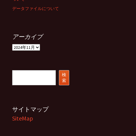
データファイルについて
アーカイブ
ア
ー
カ
イ
ブ
検
検
索
索
サイトマップ
SiteMap