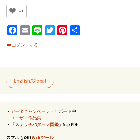
+1
Fa
E
Li
T
Pi
共
ce
m
n
wi
nt
有
コメントする
b
ai
e
tt
er
o
l
er
es
o
t
k
English/Global
・
データキャンペーン
・サポート中
・
ユーザー作品集
・『
ステッチパターン図鑑
』52p PDF
スマホもOK!
Webツール