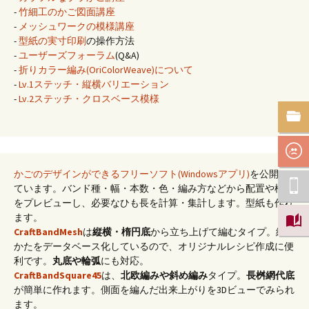
-
竹細工のかご図面講座
-
メッシュワークの模様講座
-
型紙の実寸印刷
の操作方法
-
ユーザーズフォーラム
(Q&A)
-
折りカラー編み(OriColorWeave)について
-
Lv.1ステッチ・縦横バリエーション
-
Lv.2ステッチ・クロスベース模様
かごのデザインができるフリーソフト(Windowsアプリ)
を公開し
ています。バンド種・幅・本数・色・編み方などから配置や模様
をプレビューし、必要なひも長を計算・集計します。型紙も作れ
ます。
CraftBandMesh
は
縦横・楕円底
から立ち上げて編むタイプ。編み
かたをデータベース化しているので、オリジナルレシピ作成に便
利です。
丸底や輪弧
にも対応。
CraftBandSquare45
は、
北欧編みや斜め編み
タイプ。
長桝網代底
が簡単に作れます。側面を編んだ出来上がりを3Dビューでみられ
ます。