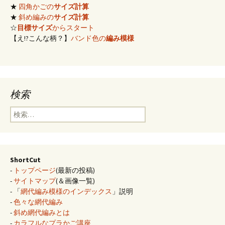
★
四角かごの
サイズ計算
★
斜め編みの
サイズ計算
☆
目標サイズ
からスタート
【え!?こんな柄？】
バンド色の
編み模様
検索
検
索:
ShortCut
-
トップページ
(最新の投稿)
-
サイトマップ
(＆画像一覧)
- 「
網代編み模様のインデックス
」説明
-
色々な網代編み
-
斜め網代編みとは
-
カラフルなプラかご講座