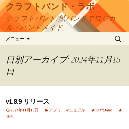
コ
クラフトバンド・ラボ
ン
クラフトバンド/紙バンドでロジカ
テ
ン
ル・ハンドメイド
ツ
検
へ
メニュー
索:
ス
キ
日別アーカイブ: 2024年11月15
ッ
プ
日
v1.8.9 リリース
2024年11月15日
アプリ
、
マニュアル
CraftBand
haru