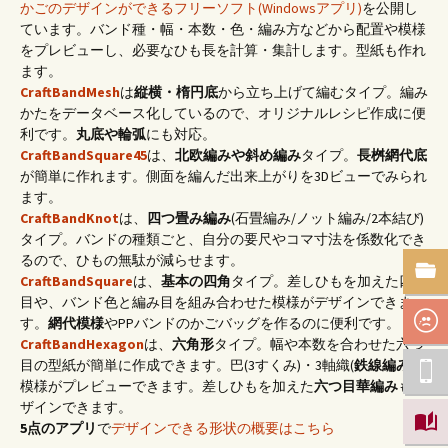
かごのデザインができるフリーソフト(Windowsアプリ)
を公開し
ています。バンド種・幅・本数・色・編み方などから配置や模様
をプレビューし、必要なひも長を計算・集計します。型紙も作れ
ます。
CraftBandMesh
は
縦横・楕円底
から立ち上げて編むタイプ。編み
かたをデータベース化しているので、オリジナルレシピ作成に便
利です。
丸底や輪弧
にも対応。
CraftBandSquare45
は、
北欧編みや斜め編み
タイプ。
長桝網代底
が簡単に作れます。側面を編んだ出来上がりを3Dビューでみられ
ます。
CraftBandKnot
は、
四つ畳み編み
(石畳編み/ノット編み/2本結び)
タイプ。バンドの種類ごと、自分の要尺やコマ寸法を係数化でき
るので、ひもの無駄が減らせます。
CraftBandSquare
は、
基本の四角
タイプ。差しひもを加えた四つ
目や、バンド色と編み目を組み合わせた模様がデザインできま
す。
網代模様
やPPバンドのかごバッグを作るのに便利です。
CraftBandHexagon
は、
六角形
タイプ。幅や本数を合わせた六つ
目の型紙が簡単に作成できます。巴(3すくみ)・3軸織(
鉄線編み
)の
模様がプレビューできます。差しひもを加えた
六つ目華編み
もデ
ザインできます。
5点のアプリ
で
デザインできる形状の概要はこちら