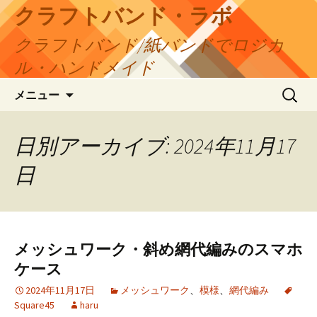
コ
クラフトバンド・ラボ
ン
クラフトバンド/紙バンドでロジカ
テ
ン
ル・ハンドメイド
ツ
検
へ
メニュー
索:
ス
キ
日別アーカイブ: 2024年11月17
ッ
プ
日
メッシュワーク・斜め網代編みのスマホ
ケース
2024年11月17日
メッシュワーク
、
模様
、
網代編み
Square45
haru