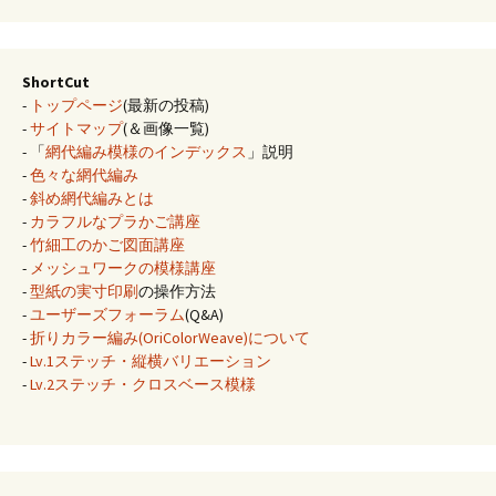
ShortCut
-
トップページ
(最新の投稿)
-
サイトマップ
(＆画像一覧)
- 「
網代編み模様のインデックス
」説明
-
色々な網代編み
-
斜め網代編みとは
-
カラフルなプラかご講座
-
竹細工のかご図面講座
-
メッシュワークの模様講座
-
型紙の実寸印刷
の操作方法
-
ユーザーズフォーラム
(Q&A)
-
折りカラー編み(OriColorWeave)について
-
Lv.1ステッチ・縦横バリエーション
-
Lv.2ステッチ・クロスベース模様