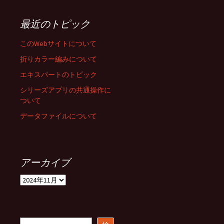
最近のトピック
このWebサイトについて
折りカラー編みについて
エキスパートのトピック
シリーズアプリの共通操作に
ついて
データファイルについて
アーカイブ
ア
ー
カ
イ
ブ
検