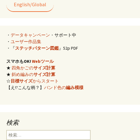
k
English/Global
・
データキャンペーン
・サポート中
・
ユーザー作品集
・『
ステッチパターン図鑑
』52p PDF
スマホもOK!
Webツール
★
四角かごの
サイズ計算
★
斜め編みの
サイズ計算
☆
目標サイズ
からスタート
【え!?こんな柄？】
バンド色の
編み模様
検索
検
索: