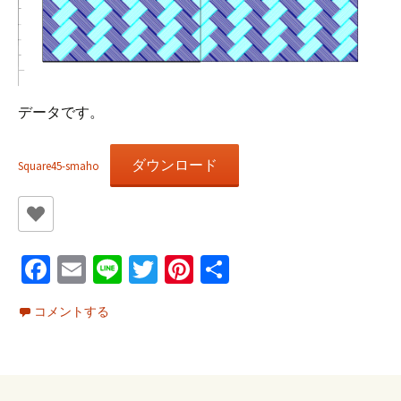
データです。
ダウンロード
Square45-smaho
Fa
E
Li
T
Pi
共
ce
m
n
wi
nt
有
コメントする
b
ai
e
tt
er
o
l
er
es
o
t