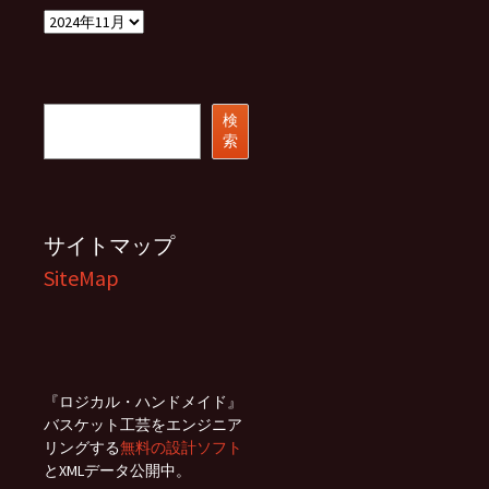
ア
ー
カ
イ
ブ
検
検
索
索
サイトマップ
SiteMap
『ロジカル・ハンドメイド』
バスケット工芸をエンジニア
リングする
無料の設計ソフト
とXMLデータ公開中。