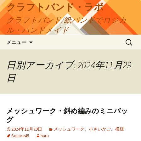
コ
クラフトバンド・ラボ
ン
クラフトバンド/紙バンドでロジカ
テ
ン
ル・ハンドメイド
ツ
検
へ
メニュー
索:
ス
キ
日別アーカイブ: 2024年11月29
ッ
プ
日
メッシュワーク・斜め編みのミニバッ
グ
2024年11月29日
メッシュワーク
、
小さいかご
、
模様
Square45
haru