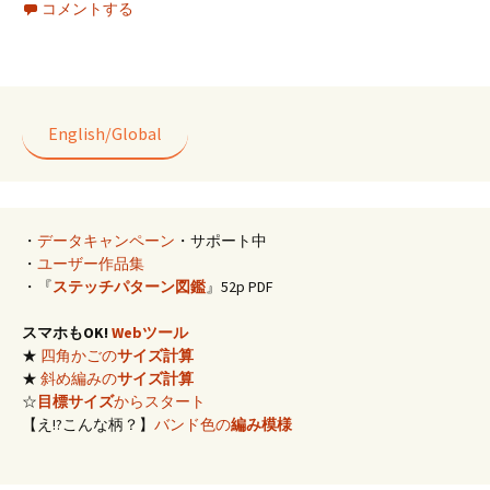
コメントする
b
ai
e
tt
er
o
l
er
es
o
t
k
English/Global
・
データキャンペーン
・サポート中
・
ユーザー作品集
・『
ステッチパターン図鑑
』52p PDF
スマホもOK!
Webツール
★
四角かごの
サイズ計算
★
斜め編みの
サイズ計算
☆
目標サイズ
からスタート
【え!?こんな柄？】
バンド色の
編み模様