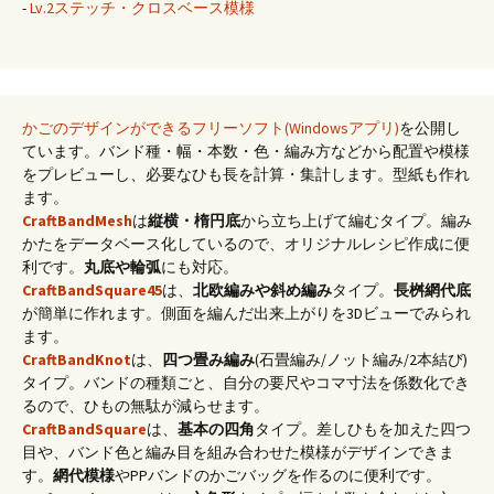
-
Lv.2ステッチ・クロスベース模様
かごのデザインができるフリーソフト(Windowsアプリ)
を公開し
ています。バンド種・幅・本数・色・編み方などから配置や模様
をプレビューし、必要なひも長を計算・集計します。型紙も作れ
ます。
CraftBandMesh
は
縦横・楕円底
から立ち上げて編むタイプ。編み
かたをデータベース化しているので、オリジナルレシピ作成に便
利です。
丸底や輪弧
にも対応。
CraftBandSquare45
は、
北欧編みや斜め編み
タイプ。
長桝網代底
が簡単に作れます。側面を編んだ出来上がりを3Dビューでみられ
ます。
CraftBandKnot
は、
四つ畳み編み
(石畳編み/ノット編み/2本結び)
タイプ。バンドの種類ごと、自分の要尺やコマ寸法を係数化でき
るので、ひもの無駄が減らせます。
CraftBandSquare
は、
基本の四角
タイプ。差しひもを加えた四つ
目や、バンド色と編み目を組み合わせた模様がデザインできま
す。
網代模様
やPPバンドのかごバッグを作るのに便利です。