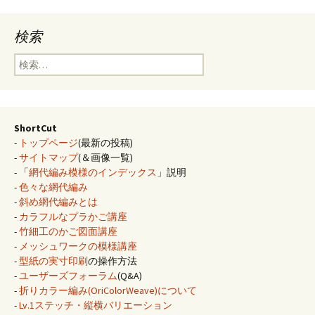
検索
検
索:
ShortCut
-
トップページ
(最新の投稿)
-
サイトマップ
(＆画像一覧)
- 「
網代編み模様のインデックス
」説明
-
色々な網代編み
-
斜め網代編みとは
-
カラフルなプラかご講座
-
竹細工のかご図面講座
-
メッシュワークの模様講座
-
型紙の実寸印刷
の操作方法
-
ユーザーズフォーラム
(Q&A)
-
折りカラー編み(OriColorWeave)について
-
Lv.1ステッチ・縦横バリエーション