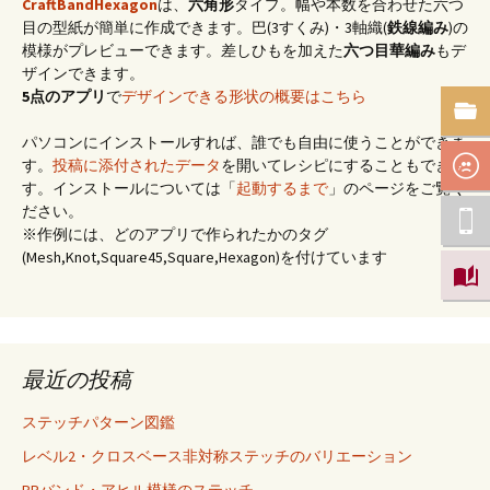
CraftBandHexagon
は、
六角形
タイプ。幅や本数を合わせた六つ
目の型紙が簡単に作成できます。巴(3すくみ)・3軸織(
鉄線編み
)の
模様がプレビューできます。差しひもを加えた
六つ目華編み
もデ
ザインできます。
5点のアプリ
で
デザインできる形状の概要はこちら
パソコンにインストールすれば、誰でも自由に使うことができま
す。
投稿に添付されたデータ
を開いてレシピにすることもできま
す。インストールについては「
起動するまで
」のページをご覧く
ださい。
※作例には、どのアプリで作られたかのタグ
(Mesh,Knot,Square45,Square,Hexagon)を付けています
最近の投稿
ステッチパターン図鑑
レベル2・クロスベース非対称ステッチのバリエーション