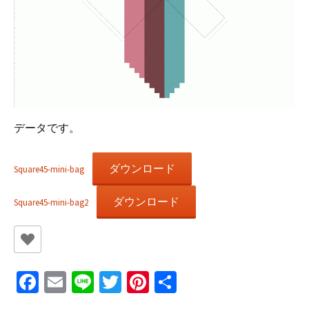
データです。
ダウンロード
Square45-mini-bag
ダウンロード
Square45-mini-bag2
Fa
E
Li
T
Pi
共
ce
m
n
wi
nt
有