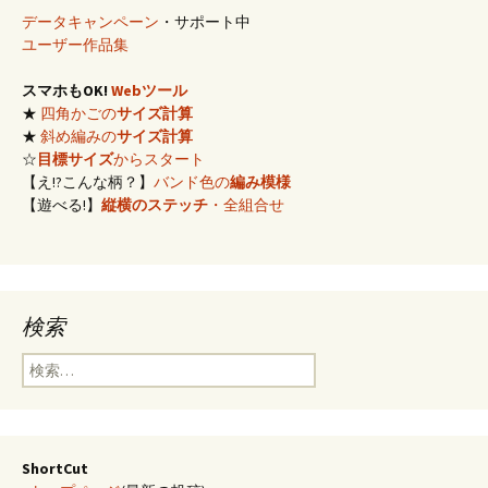
データキャンペーン
・サポート中
ユーザー作品集
スマホもOK!
Webツール
★
四角かごの
サイズ計算
★
斜め編みの
サイズ計算
☆
目標サイズ
からスタート
【え!?こんな柄？】
バンド色の
編み模様
【遊べる!】
縦横のステッチ
・全組合せ
検索
検
索:
ShortCut