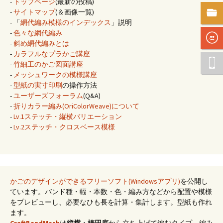
-
トップページ
(最新の投稿)
-
サイトマップ
(＆画像一覧)
- 「
網代編み模様のインデックス
」説明
-
色々な網代編み
-
斜め網代編みとは
-
カラフルなプラかご講座
-
竹細工のかご図面講座
-
メッシュワークの模様講座
-
型紙の実寸印刷
の操作方法
-
ユーザーズフォーラム
(Q&A)
-
折りカラー編み(OriColorWeave)について
-
Lv.1ステッチ・縦横バリエーション
-
Lv.2ステッチ・クロスベース模様
かごのデザインができるフリーソフト(Windowsアプリ)
を公開し
ています。バンド種・幅・本数・色・編み方などから配置や模様
をプレビューし、必要なひも長を計算・集計します。型紙も作れ
ます。
CraftBandMesh
は
縦横・楕円底
から立ち上げて編むタイプ。編み