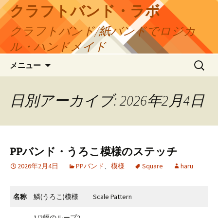
コ
クラフトバンド・ラボ
ン
クラフトバンド/紙バンドでロジカ
テ
ン
ル・ハンドメイド
ツ
検
へ
メニュー
索:
ス
キ
日別アーカイブ: 2026年2月4日
ッ
プ
PPバンド・うろこ模様のステッチ
2026年2月4日
PPバンド
、
模様
Square
haru
名称
鱗(うろこ)模様
Scale Pattern
1/2幅のループ2