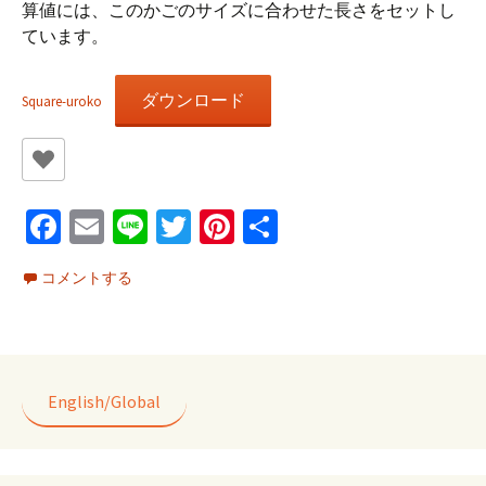
算値には、このかごのサイズに合わせた長さをセットし
ています。
ダウンロード
Square-uroko
Fa
E
Li
T
Pi
共
ce
m
n
wi
nt
有
コメントする
b
ai
e
tt
er
o
l
er
es
o
t
k
English/Global