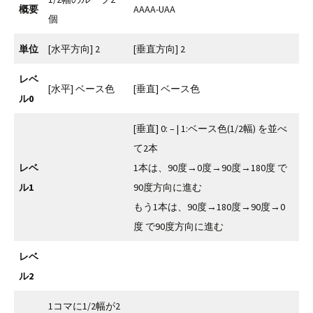
概要
AAAA-UAA
個
単位
[水平方向] 2
[垂直方向] 2
レベ
[水平] ベース色
[垂直] ベース色
ル0
[垂直] 0: – | 1:ベース色(1/2幅) を並べ
て2本
レベ
1本は、90度→0度→90度→180度 で
ル1
90度方向に進む
もう1本は、90度→180度→90度→0
度 で90度方向に進む
レベ
ル2
1コマに1/2幅が2