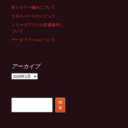
折りカラー編みについて
エキスパートのトピック
シリーズアプリの共通操作に
ついて
データファイルについて
アーカイブ
ア
ー
カ
イ
ブ
検
検
索
索