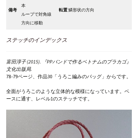
本
備考
転置
鱗形状の方向
ループで対角線
方向に移動
ステッチのインデックス
富田淳子 (2015). 『PPバンドで作るベトナムのプラカゴ』
文化出版局.
78-79ページ、作品30「うろこ編みのバッグ」からです。
全面がうろこのような立体的な模様になっています。ベ
ースに通す、レベル1のステッチです。