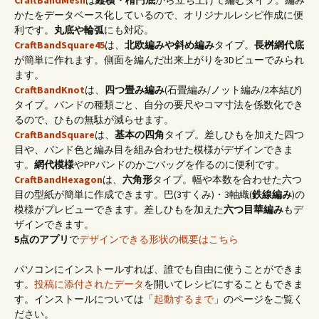
かたをデータベース化しているので、オリジナルレシピ作成に便
利です。
丸底や輪弧
にも対応。
CraftBandSquare45
は、
北欧編みや斜め編み
タイプ。
長桝網代底
が簡単に作れます。側面を編んだ出来上がりを3Dビューでみられ
ます。
CraftBandKnot
は、
四つ畳み編み
(石畳編み/ノット編み/2本結び)
タイプ。バンドの種類ごと、自分の要尺やコマ寸法を係数化でき
るので、ひもの無駄が減らせます。
CraftBandSquare
は、
基本の四角
タイプ。差しひもを加えた四つ
目や、バンド色と編み目を組み合わせた模様がデザインできま
す。
網代模様
やPPバンドのかごバッグを作るのに便利です。
CraftBandHexagon
は、
六角形
タイプ。幅や本数を合わせた六つ
目の型紙が簡単に作成できます。巴(3すくみ)・3軸織(
鉄線編み
)の
模様がプレビューできます。差しひもを加えた
六つ目華編み
もデ
ザインできます。
5点のアプリ
で
デザインできる形状の概要はこちら
パソコンにインストールすれば、誰でも自由に使うことができま
す。
投稿に添付されたデータ
を開いてレシピにすることもできま
す。インストールについては「
起動するまで
」のページをご覧く
ださい。