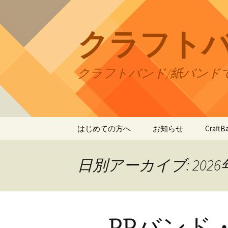
コ
ン
テ
クラフト
ン
ツ
へ
クラフトバンド/紙バンド
ス
キ
ッ
プ
はじめての方へ
お知らせ
Craf
CraftB
日別アーカイブ: 2026
CraftB
CraftB
PPバンド
CraftB