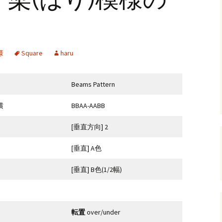
andHexagon
Webツールのご案内
四角かごのサ
h
斜め編み(北欧
イズ計算
様
Square
haru
るまで
お任せインストール手
順
目標サイズか
について
Beams Pattern
手動インストール手順
バンド色の編
横
BBAA-AABB
初回起動手順と始め方
縦横のステッ
組合せ模様
[垂直方向] 2
クロスベース
[垂直] A色
チ・2色の組
[垂直] B色(1/2幅)
転置
over/under