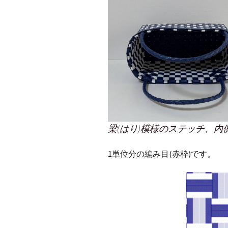
梁(はり)模様のステッチ、内
1単位分の編み目(赤枠)です。