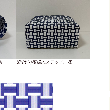
梁(はり)模様のステッチ、底
側