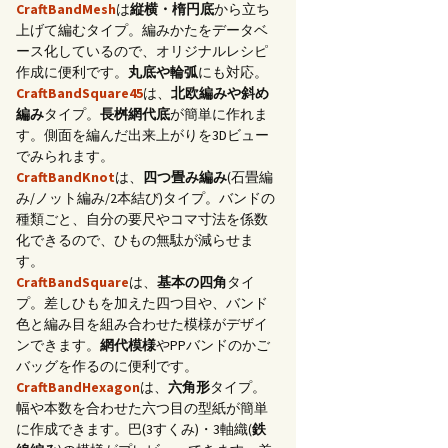
CraftBandMesh
は
縦横・楕円底
から立ち
上げて編むタイプ。編みかたをデータベ
ース化しているので、オリジナルレシピ
作成に便利です。
丸底や輪弧
にも対応。
CraftBandSquare45
は、
北欧編みや斜め
編み
タイプ。
長桝網代底
が簡単に作れま
す。側面を編んだ出来上がりを3Dビュー
でみられます。
CraftBandKnot
は、
四つ畳み編み
(石畳編
み/ノット編み/2本結び)タイプ。バンドの
種類ごと、自分の要尺やコマ寸法を係数
化できるので、ひもの無駄が減らせま
す。
CraftBandSquare
は、
基本の四角
タイ
プ。差しひもを加えた四つ目や、バンド
色と編み目を組み合わせた模様がデザイ
ンできます。
網代模様
やPPバンドのかご
バッグを作るのに便利です。
CraftBandHexagon
は、
六角形
タイプ。
幅や本数を合わせた六つ目の型紙が簡単
に作成できます。巴(3すくみ)・3軸織(
鉄