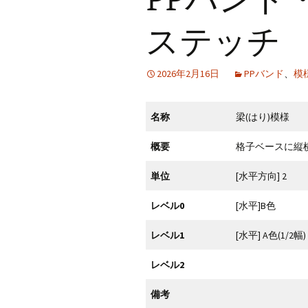
CraftB
ステッチ
CbMes
2026年2月16日
PPバンド
、
模
起動す
データ
名称
梁(はり)模様
概要
格子ベースに縦
単位
[水平方向] 2
レベル0
[水平]B色
レベル1
[水平] A色(1/2幅)
レベル2
備考