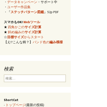
・
データキャンペーン
・サポート中
イズ計算
・
ユーザー作品集
・『
ステッチパターン図鑑
』52p PDF
編み)のサ
スマホもOK!
Webツール
★
四角かごの
サイズ計算
らの概算
★
斜め編みの
サイズ計算
☆
目標サイズ
からスタート
【え!?こんな柄？】
バンド色の
編み模様
み模様
チ・2色の
のステッ
検索
合せ模様
検
索:
ShortCut
-
トップページ
(最新の投稿)