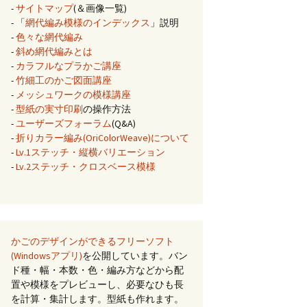
-
サイトマップ
(＆画像一覧)
- 「
網代編み模様のインデックス
」説明
-
色々な網代編み
-
斜め網代編みとは
-
カラフルなプラかご講座
-
竹細工のかご図面講座
-
メッシュワークの模様講座
-
型紙の実寸印刷
の操作方法
-
ユーザーズフォーラム
(Q&A)
-
折りカラー編み(OriColorWeave)について
-
Lv.1ステッチ・縦横バリエーション
-
Lv.2ステッチ・クロスベース模様
かごのデザインができるフリーソフト
(Windowsアプリ)
を公開しています。バン
ド種・幅・本数・色・編み方などから配
置や模様をプレビューし、必要なひも長
を計算・集計します。型紙も作れます。