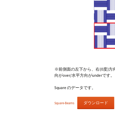
※前側面の左下から、右(0度)方
向がover/水平方向がunderです。
Square のデータです。
ダウンロード
Square-Beams