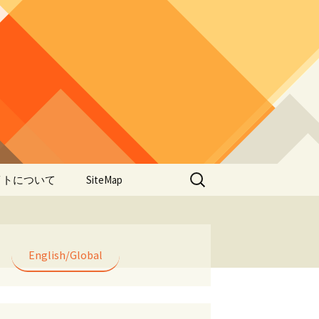
検
イトについて
SiteMap
索:
のデータやアプ
用について
ラー編み
English/Global
lorWeave)につい
バシーポリシー