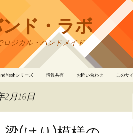
バンド・ラボ
でロジカル・ハンドメイド
tBandMeshシリーズ
情報共有
お問い合わせ
このサ
andMesh
CraftBandMesh使用例
バンドの種類
サイト
リの利
年2月16日
andSquare45
CraftBandMesh出力例
CraftBandSquare45使用
ユーザーズフォーラム
例
折りカ
(OriCo
andKnot
CraftBandKnot使用例
ユーザー作品集
て
CraftBandSquare45出力
例
・梁(はり)模様の
andSquare
CraftBandKnot出力例
リンク・リンク
プライ