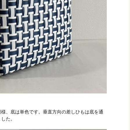
模様、底は単色です。垂直方向の差しひもは底を通
ました。