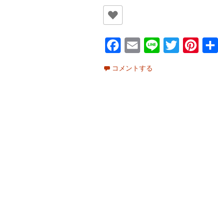
Fa
E
Li
T
Pi
ce
m
n
wi
nt
コメントする
b
ai
e
tt
er
o
l
er
es
o
t
k