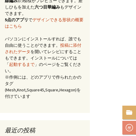
線編み
)の模様がプレビューできます。差
しひもを加えた
六つ目華編み
もデザイン
できます。
5点のアプリ
で
デザインできる形状の概要
はこちら
パソコンにインストールすれば、誰でも
自由に使うことができます。
投稿に添付
されたデータ
を開いてレシピにすること
もできます。インストールについては
「
起動するまで
」のページをご覧くださ
い。
※作例には、どのアプリで作られたかの
タグ
(Mesh,Knot,Square45,Square,Hexagon)を
付けています
最近の投稿