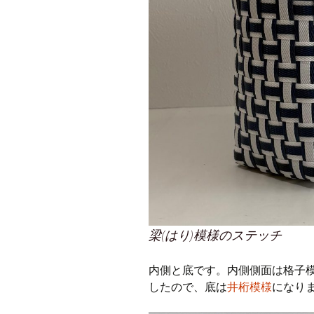
梁(はり)模様のステッチ
内側と底です。内側側面は格子
したので、底は
井桁模様
になり