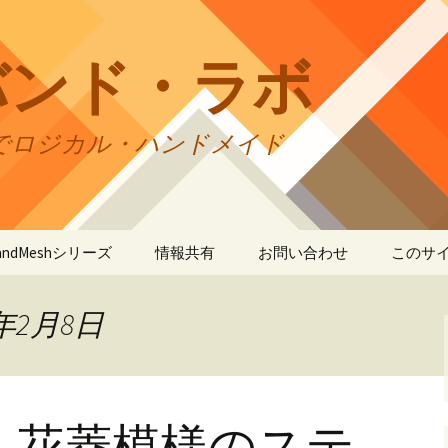
バンド・ラボ
でロジカル・ハンドメイド
tBandMeshシリーズ
情報共有
お問い合わせ
このサ
andMesh
CraftBandMesh使用例
バンドの種類
サイト
リの利
年2月8日
andSquare45
CraftBandMesh出力例
CraftBandSquare45使用
ユーザーズフォーラム
例
折りカ
(OriCo
andKnot
CraftBandKnot使用例
ユーザー作品集
て
CraftBandSquare45出力
例
・花菱模様のステ
andSquare
CraftBandKnot出力例
リンク・リンク
プライ