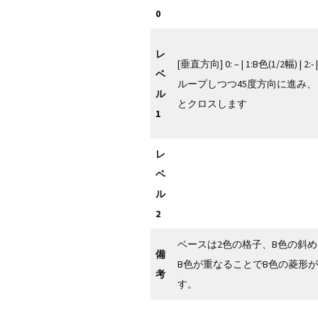
0
レ
[垂直方向] 0: – | 1:B色(1/2幅) | 2:- 
ベ
ループしつつ45度方向に進み、
ル
とクロスします
1
レ
ベ
ル
2
ベースは2色の格子、B色の斜
備
B色が重なることでB色の菱形
考
す。