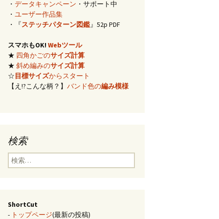
・
データキャンペーン
・サポート中
イズ計算
・
ユーザー作品集
・『
ステッチパターン図鑑
』52p PDF
編み)のサ
スマホもOK!
Webツール
★
四角かごの
サイズ計算
らの概算
★
斜め編みの
サイズ計算
☆
目標サイズ
からスタート
【え!?こんな柄？】
バンド色の
編み模様
み模様
チ・2色の
のステッ
検索
合せ模様
検
索:
ShortCut
-
トップページ
(最新の投稿)