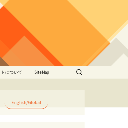
検
イトについて
SiteMap
索:
のデータやアプ
用について
ラー編み
English/Global
lorWeave)につい
バシーポリシー