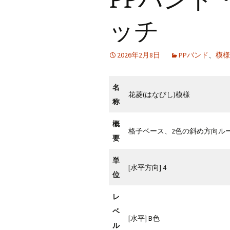
CraftB
ッチ
CbMes
2026年2月8日
PPバンド
、
模様
起動す
データ
名
花菱(はなびし)模様
称
概
格子ベース、2色の斜め方向ル
要
単
[水平方向] 4
位
レ
ベ
[水平] B色
ル