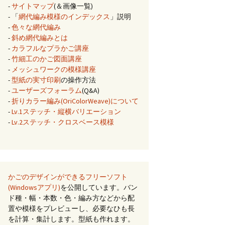
-
サイトマップ
(＆画像一覧)
- 「
網代編み模様のインデックス
」説明
-
色々な網代編み
-
斜め網代編みとは
-
カラフルなプラかご講座
-
竹細工のかご図面講座
-
メッシュワークの模様講座
-
型紙の実寸印刷
の操作方法
-
ユーザーズフォーラム
(Q&A)
-
折りカラー編み(OriColorWeave)について
-
Lv.1ステッチ・縦横バリエーション
-
Lv.2ステッチ・クロスベース模様
かごのデザインができるフリーソフト
(Windowsアプリ)
を公開しています。バン
ド種・幅・本数・色・編み方などから配
置や模様をプレビューし、必要なひも長
を計算・集計します。型紙も作れます。