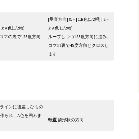
[垂直方向] 0: – | 1:B色(1/2幅) | 2:- |
| 3: A色(1/2幅)
3: A色 (1/2幅)
コマの裏で135度方向
ループしつつ135度方向に進み、
コマの裏で45度方向とクロスし
ます
めラインに後差しひもの
が作られ、A色を囲みま
転置
鱗形状の方向