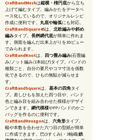
CraftBandMesh
は
縦横・楕円底
から立ち
上げて編むタイプ。編みかたをデータベ
ース化しているので、オリジナルレシピ
作成に便利です。
丸底や輪弧
にも対応。
CraftBandSquare45
は、
北欧編みや斜め
編み
タイプ。
長桝網代底
が簡単に作れま
す。側面を編んだ出来上がりを3Dビュー
でみられます。
CraftBandKnot
は、
四つ畳み編み
(石畳編
み/ノット編み/2本結び)タイプ。バンドの
種類ごと、自分の要尺やコマ寸法を係数
化できるので、ひもの無駄が減らせま
す。
CraftBandSquare
は、
基本の四角
タイ
プ。差しひもを加えた四つ目や、バンド
色と編み目を組み合わせた模様がデザイ
ンできます。
網代模様
やPPバンドのかご
バッグを作るのに便利です。
CraftBandHexagon
は、
六角形
タイプ。
幅や本数を合わせた六つ目の型紙が簡単
に作成できます。巴(3すくみ)・3軸織(
鉄