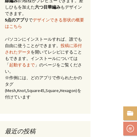
線編み
)の模様がプレビューできます。差
しひもを加えた
六つ目華編み
もデザイン
できます。
5点のアプリ
で
デザインできる形状の概要
はこちら
パソコンにインストールすれば、誰でも
自由に使うことができます。
投稿に添付
されたデータ
を開いてレシピにすること
もできます。インストールについては
「
起動するまで
」のページをご覧くださ
い。
※作例には、どのアプリで作られたかの
タグ
(Mesh,Knot,Square45,Square,Hexagon)を
付けています
最近の投稿