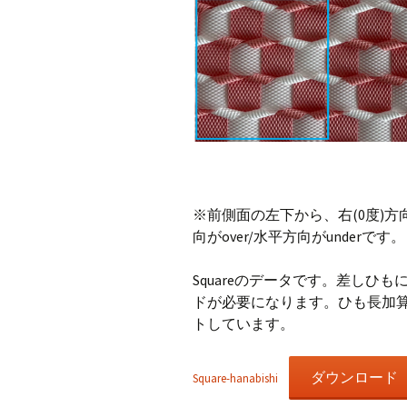
※前側面の左下から、右(0度)方
向がover/水平方向がunderです。
Squareのデータです。差しひ
ドが必要になります。ひも長加
トしています。
ダウンロード
Square-hanabishi