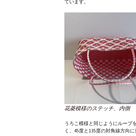
ています。
花菱模様のステッチ、内側
うろこ模様と同じようにループ
く、45度と135度の対角線方向