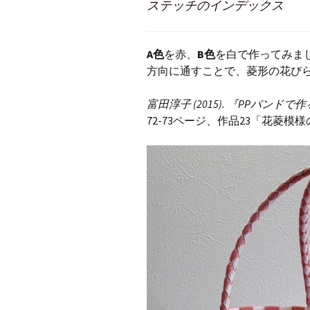
ステッチのインデックス
A色
を赤、
B色
を白で作ってみま
方向に通すことで、菱形の花び
富田淳子 (2015). 『PPバン
72-73ページ、作品23「花菱