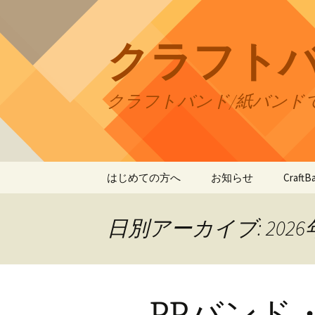
コ
ン
テ
クラフト
ン
ツ
へ
クラフトバンド/紙バンド
ス
キ
ッ
プ
はじめての方へ
お知らせ
Craf
CraftB
日別アーカイブ: 2026
CraftB
CraftB
PPバンド
CraftB