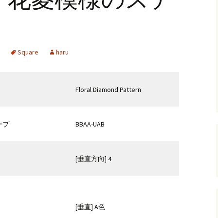
andHexagon
Webツールのご案内
四角かごのサ
h
斜め編み(北欧
イズ計算
Square
haru
るまで
お任せインストール手
順
目標サイズか
について
手動インストール手順
バンド色の編
Floral Diamond Pattern
初回起動手順と始め方
縦横のステッ
組合せ模様
ープ
BBAA-UAB
クロスベース
チ・2色の組
[垂直方向] 4
[垂直] A色