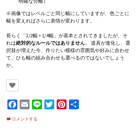
明確な分離）
※画像ではレベルごと同じ幅にしていますが、色ごとに
幅を変えればさらに表情が変わります。
長らく「1/2幅 × 1/4幅」が基本とされてきましたが、そ
れは
絶対的なルールではありません
。 道具が進化し、選
択肢が増えた今、作りたい模様の雰囲気や好みに合わせ
て、ひも幅の組み合わせも選べるのではないでしょう
か。
Fa
E
Li
T
Pi
共
ce
m
n
wi
nt
有
コメントする
b
ai
e
tt
er
o
l
er
es