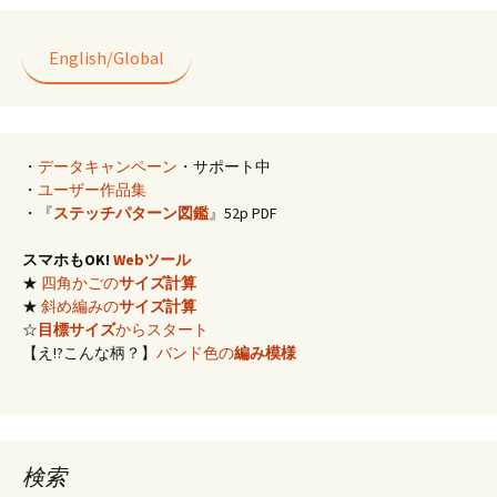
o
t
k
English/Global
・
データキャンペーン
・サポート中
・
ユーザー作品集
・『
ステッチパターン図鑑
』52p PDF
スマホもOK!
Webツール
★
四角かごの
サイズ計算
★
斜め編みの
サイズ計算
☆
目標サイズ
からスタート
【え!?こんな柄？】
バンド色の
編み模様
検索