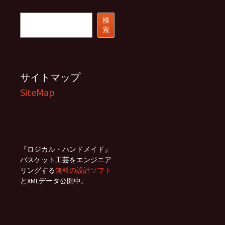
イ
ブ
検
検
索
索
サイトマップ
SiteMap
『ロジカル・ハンドメイド』
バスケット工芸をエンジニア
リングする
無料の設計ソフト
とXMLデータ公開中。