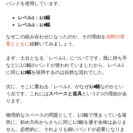
バンドを使用しています。
レベル1：1/2幅
レベル2：1/4幅
なぜこの組み合わせになったのか、その理由を
当時の背
景とともに
紐解いてみましょう。
まず、土台となる「レベル1」についてです。既に持ち手
などに1/2幅のバンドが使われていましたから、レベル1
に同じ
1/2幅
を採用するのは自然な流れでした。
次に、そこに重ねる「レベル2」がなぜ
1/4幅
なのかとい
う点です。これには
スペースと道具
という2つの理由があ
ります。
物理的なスペースの問題として、1/2幅で埋まっている場
所に、斜め方向からさらに同じ1/2幅を通す余裕はありま
せん。必然的に、それよりも細いバンドが必要になりま