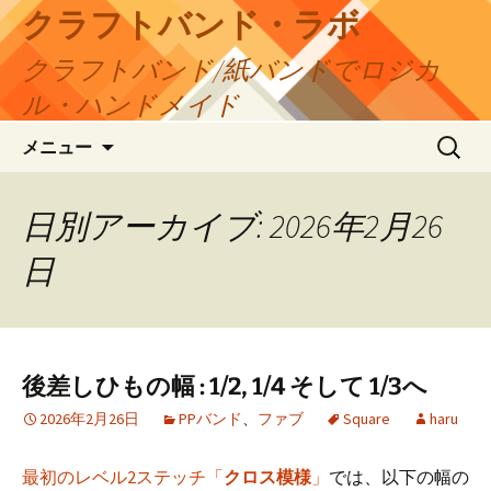
コ
クラフトバンド・ラボ
ン
クラフトバンド/紙バンドでロジカ
テ
ン
ル・ハンドメイド
ツ
検
へ
メニュー
索:
ス
キ
日別アーカイブ: 2026年2月26
ッ
プ
日
後差しひもの幅 : 1/2, 1/4 そして 1/3へ
2026年2月26日
PPバンド
、
ファブ
Square
haru
最初のレベル2ステッチ「
クロス模様
」
では、以下の幅の