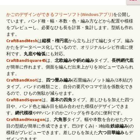
かごのデザインができるフリーソフト(Windowsアプリ)
を公開し
ています。バンド種・幅・本数・色・編み方などから配置や模様
をプレビューし、必要なひも長を計算・集計します。型紙も作れ
ます。
CraftBandMesh
は
縦横・楕円底
から立ち上げて編むタイプ。編み
かたをデータベース化しているので、オリジナルレシピ作成に便
利です。
丸底や輪弧
にも対応。
CraftBandSquare45
は、
北欧編みや斜め編み
タイプ。
長桝網代底
が簡単に作れます。側面を編んだ出来上がりを3Dビューでみられ
ます。
CraftBandKnot
は、
四つ畳み編み
(石畳編み/ノット編み/2本結び)
タイプ。バンドの種類ごと、自分の要尺やコマ寸法を係数化でき
るので、ひもの無駄が減らせます。
CraftBandSquare
は、
基本の四角
タイプ。差しひもを加えた四つ
目や、バンド色と編み目を組み合わせた模様がデザインできま
す。
網代模様
やPPバンドのかごバッグを作るのに便利です。
CraftBandHexagon
は、
六角形
タイプ。幅や本数を合わせた六つ
目の型紙が簡単に作成できます。巴(3すくみ)・3軸織(
鉄線編み
)の
模様がプレビューできます。差しひもを加えた
六つ目華編み
もデ
ザインできます。