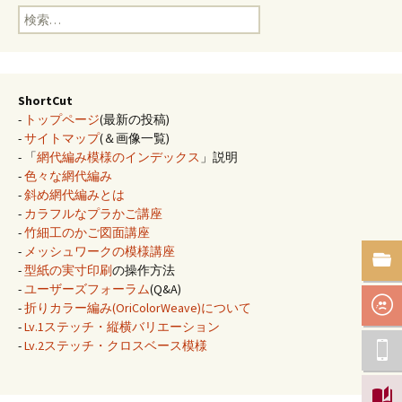
検
索:
ShortCut
-
トップページ
(最新の投稿)
-
サイトマップ
(＆画像一覧)
- 「
網代編み模様のインデックス
」説明
-
色々な網代編み
-
斜め網代編みとは
-
カラフルなプラかご講座
-
竹細工のかご図面講座
-
メッシュワークの模様講座
-
型紙の実寸印刷
の操作方法
-
ユーザーズフォーラム
(Q&A)
-
折りカラー編み(OriColorWeave)について
-
Lv.1ステッチ・縦横バリエーション
-
Lv.2ステッチ・クロスベース模様