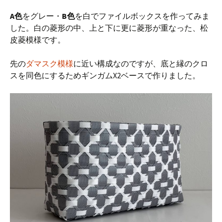
A色
をグレー・
B色
を白でファイルボックスを作ってみま
した。白の菱形の中、上と下に更に菱形が重なった、松
皮菱模様です。
先の
ダマスク模様
に近い構成なのですが、底と縁のクロ
スを同色にするためギンガムX2ベースで作りました。