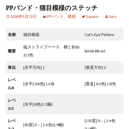
o
t
PPバンド・猫目模様のステッチ
k
2026年5月22日
PPバンド
、
模様
Square
haru
名称
猫目模様
Cat’s Eye Pattern
縦ストライプベース、横と斜め
概要
BAAB-BB-AA
が2色
単位
[水平方向] 2
[垂直方向] 2
レベ
[水平] 0:B色| 1:A色
[垂直] 0:A色| 1:B色
ル0
レベ
[水平] B色(1/2幅)
ル1
レベ
[135度] 0: – | 1:A色
[45度] 0: – | 1:A色(1/4幅)
ル2
(1/4幅)