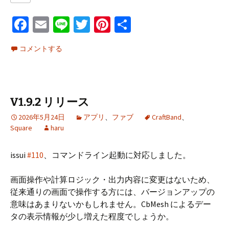
Fa
E
Li
T
Pi
共
ce
m
n
wi
nt
有
コメントする
b
ai
e
tt
er
o
l
er
es
o
t
V1.9.2 リリース
k
2026年5月24日
アプリ
、
ファブ
CraftBand
、
Square
haru
issui
#110
、コマンドライン起動に対応しました。
画面操作や計算ロジック・出力内容に変更はないため、
従来通りの画面で操作する方には、バージョンアップの
意味はあまりないかもしれません。CbMesh によるデー
タの表示情報が少し増えた程度でしょうか。