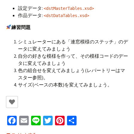
設定データ:
<dstMasterTables.xsd>
作品データ:
<dstDataTables.xsd>
練習問題
シミュレーターにある「連窓模様のステッチ」のデ
ータに変えてみましょう
自分の好きな模様を作って、その模様コードのデー
タに変えてみましょう
色の組合せを変えてみましょう(レパートリーはマ
スター参照)。
サイズ(ベースの本数)を変えてみましょう。
Fa
E
Li
T
Pi
共
ce
m
n
wi
nt
有