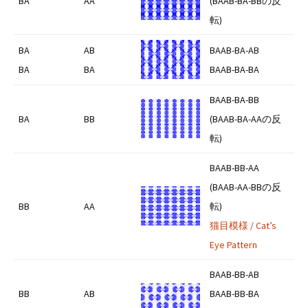
BA
AA
(BAAB-BA-BBの反
転)
BA
AB
BAAB-BA-AB
BA
BA
BAAB-BA-BA
BAAB-BA-BB
BA
BB
(BAAB-BA-AAの反
転)
BAAB-BB-AA
(BAAB-AA-BBの反
BB
AA
転)
猫目模様 / Cat’s
Eye Pattern
BAAB-BB-AB
BB
AB
BAAB-BB-BA