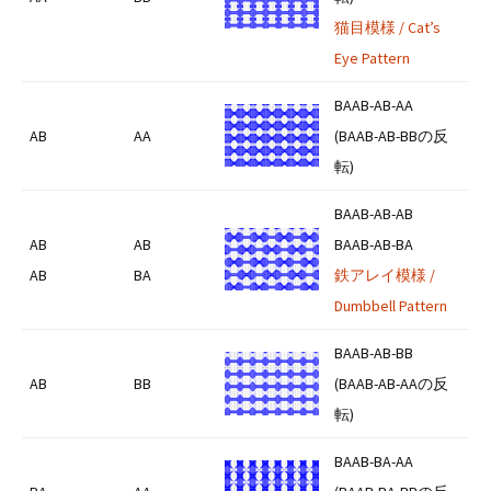
猫目模様 / Cat’s
Eye Pattern
BAAB-AB-AA
AB
AA
(BAAB-AB-BBの反
転)
BAAB-AB-AB
AB
AB
BAAB-AB-BA
AB
BA
鉄アレイ模様 /
Dumbbell Pattern
BAAB-AB-BB
AB
BB
(BAAB-AB-AAの反
転)
BAAB-BA-AA