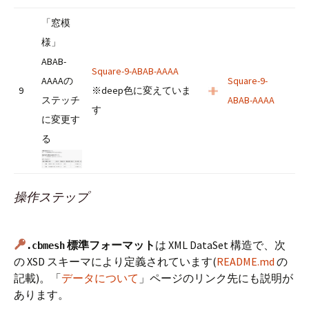
「窓模
様」
ABAB-
Square-9-ABAB-AAAA
AAAAの
Square-9-
9
※deep色に変えていま
ステッチ
ABAB-AAAA
す
に変更す
る
操作ステップ
標準フォーマット
は XML DataSet 構造で、次
.cbmesh
の XSD スキーマにより定義されています(
README.md
の
記載)。「
データについて
」ページのリンク先にも説明が
あります。