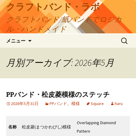
コ
クラフトバンド・ラボ
ン
クラフトバンド/紙バンドでロジカ
テ
ン
ル・ハンドメイド
ツ
検
へ
メニュー
索:
ス
キ
月別アーカイブ: 2026年5月
ッ
プ
PPバンド・松皮菱模様のステッチ
2026年5月31日
PPバンド
、
模様
Square
haru
Overlapping Diamond
名称
松皮菱(まつかわびし)模様
Pattern