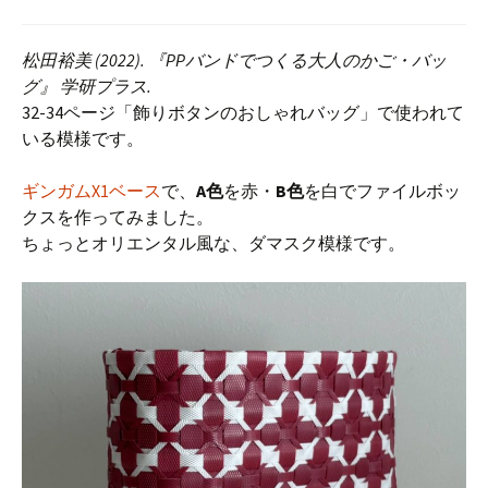
松田裕美 (2022). 『PPバンドでつくる大人のかご・バッ
グ』 学研プラス.
32-34ページ「飾りボタンのおしゃれバッグ」で使われて
いる模様です。
ギンガムX1ベース
で、
A色
を赤・
B色
を白でファイルボッ
クスを作ってみました。
ちょっとオリエンタル風な、ダマスク模様です。