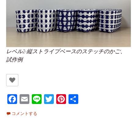
レベル2-縦ストライプベースのステッチのかご、
試作例
Fa
E
Li
T
Pi
共
ce
m
n
wi
nt
有
コメントする
b
ai
e
tt
er
o
l
er
es