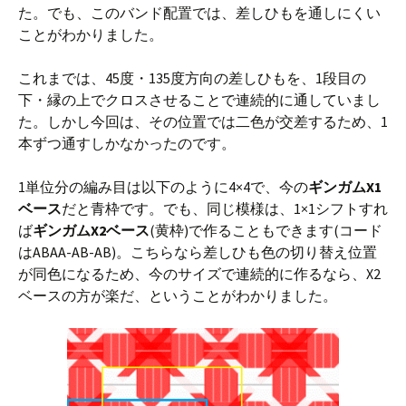
た。でも、このバンド配置では、差しひもを通しにくい
ことがわかりました。
これまでは、45度・135度方向の差しひもを、1段目の
下・縁の上でクロスさせることで連続的に通していまし
た。しかし今回は、その位置では二色が交差するため、1
本ずつ通すしかなかったのです。
1単位分の編み目は以下のように4×4で、今の
ギンガムX1
ベース
だと青枠です。でも、同じ模様は、1×1シフトすれ
ば
ギンガムX2ベース
(黄枠)で作ることもできます(コード
はABAA-AB-AB)。こちらなら差しひも色の切り替え位置
が同色になるため、今のサイズで連続的に作るなら、X2
ベースの方が楽だ、ということがわかりました。