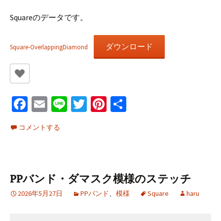
Squareのデータです。
ダウンロード
Square-OverlappingDiamond
Fa
E
Li
T
Pi
共
ce
m
n
wi
nt
有
コメントする
b
ai
e
tt
er
o
l
er
es
o
t
PPバンド・ダマスク模様のステッチ
k
2026年5月27日
PPバンド
、
模様
Square
haru