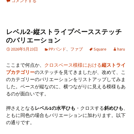
コメントする
b
ai
e
tt
er
o
l
er
es
o
t
レベル2-縦ストライプベースステッチ
k
のバリエーション
2026年5月23日
PPバンド
、
ファブ
Square
haru
ここまで何点か、
クロスベース模様における
縦ストライ
プカテゴリー
のステッチを見てきましたが、改めて、こ
のカテゴリーのバリエーションをリストアップしてみま
した。ベースが縦なのに、横つながりに見える模様もあ
るのが面白いです。
押さえとなる
レベル1の水平ひも
・クロスする
斜めひも
、
ともに同色の場合もバリエーションに加わります。以下
の通りです。