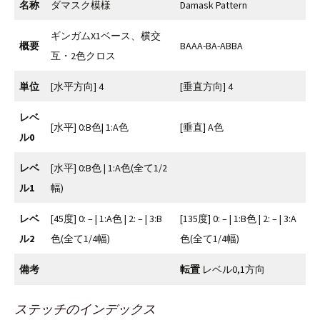
名称
ダマスク模様
Damask Pattern
ギンガムX1ベース、横交
概要
BAAA-BA-ABBA
互・2色クロス
単位
[水平方向] 4
[垂直方向] 4
レベ
[水平] 0:B色| 1:A色
[垂直] A色
ル0
レベ
[水平] 0:B色 | 1:A色(全て1/2
ル1
幅)
レベ
[45度] 0: – | 1:A色 | 2: – | 3:B
[135度] 0: – | 1:B色 | 2: – | 3:A
ル2
色(全て1/4幅)
色(全て1/4幅)
備考
転置
レベル0,1方向
ステッチのインデックス