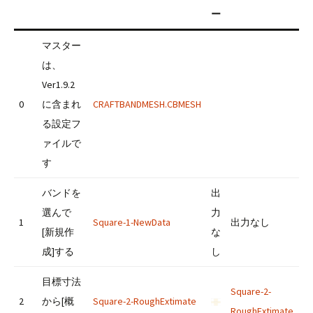
ー
マスター
は、
Ver1.9.2
0
に含まれ
CRAFTBANDMESH.CBMESH
る設定フ
ァイルで
す
バンドを
出
選んで
力
1
Square-1-NewData
出力なし
[新規作
な
成]する
し
目標寸法
Square-2-
2
から[概
Square-2-RoughExtimate
RoughExtimate