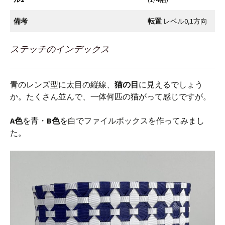
備考
転置
レベル0,1方向
ステッチのインデックス
青のレンズ型に太目の縦線、
猫の目
に見えるでしょう
か。たくさん並んで、一体何匹の猫がって感じですが。
A色
を青・
B色
を白でファイルボックスを作ってみまし
た。