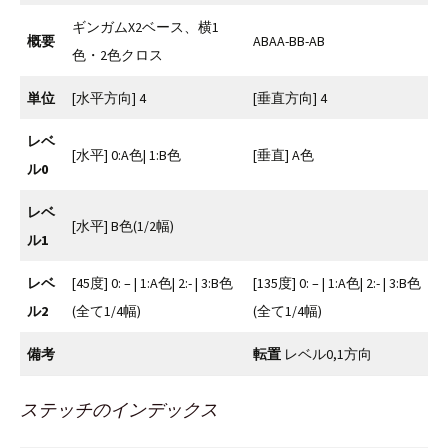
ギンガムX2ベース、横1
概要
ABAA-BB-AB
色・2色クロス
単位
[水平方向] 4
[垂直方向] 4
レベ
[水平] 0:A色| 1:B色
[垂直] A色
ル0
レベ
[水平] B色(1/2幅)
ル1
レベ
[45度] 0: – | 1:A色| 2:- | 3:B色
[135度] 0: – | 1:A色| 2:- | 3:B色
ル2
(全て1/4幅)
(全て1/4幅)
備考
転置
レベル0,1方向
ステッチのインデックス