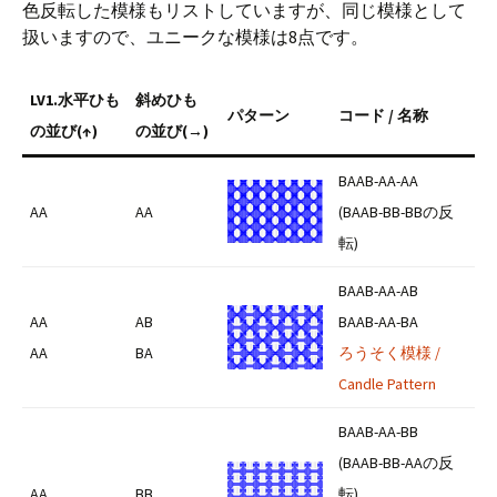
色反転した模様もリストしていますが、同じ模様として
扱いますので、ユニークな模様は8点です。
LV1.水平
ひも
斜めひも
パターン
コード / 名称
の並び(↑)
の並び(→)
BAAB-AA-AA
AA
AA
(BAAB-BB-BBの反
転)
BAAB-AA-AB
AA
AB
BAAB-AA-BA
AA
BA
ろうそく模様 /
Candle Pattern
BAAB-AA-BB
(BAAB-BB-AAの反
AA
BB
転)