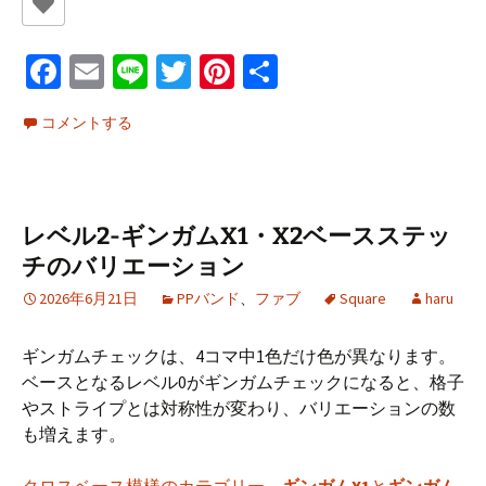
Fa
E
Li
T
Pi
共
ce
m
n
wi
nt
有
コメントする
b
ai
e
tt
er
o
l
er
es
o
t
レベル2-ギンガムX1・X2ベースステッ
k
チのバリエーション
2026年6月21日
PPバンド
、
ファブ
Square
haru
ギンガムチェックは、4コマ中1色だけ色が異なります。
ベースとなるレベル0がギンガムチェックになると、格子
やストライプとは対称性が変わり、バリエーションの数
も増えます。