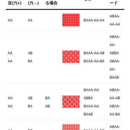
並び(↑)
び(→)
る場合
ード
ABAA-
AA
AA
BAAA-AA-AA
AA-AA
ABAA-
AA-
AA
AB
BAAA-AA-AB
ABBA
AA
BA
BAAA-AA-BA
ABAA-
AA-
BAAB
BAAA-AA-
ABAA-
AA
AB
BA
ABBA
AA-AB
AA
BA
AB
BAAA-AA-
ABAA-
BAAB
AA-BA
ABAA-