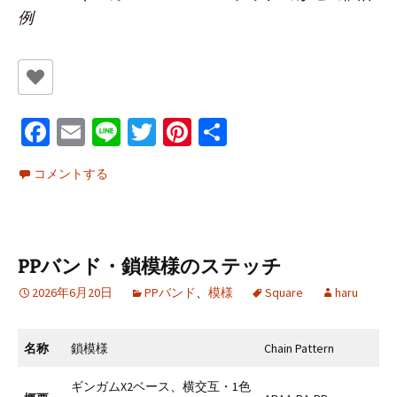
例
Fa
E
Li
T
Pi
共
ce
m
n
wi
nt
有
コメントする
b
ai
e
tt
er
o
l
er
es
o
t
PPバンド・鎖模様のステッチ
k
2026年6月20日
PPバンド
、
模様
Square
haru
名称
鎖模様
Chain Pattern
ギンガムX2ベース、横交互・1色