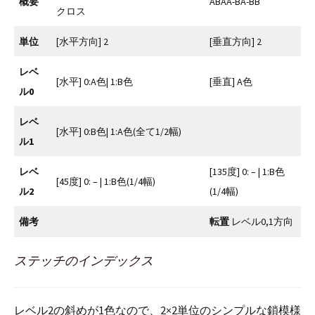
概要
ABAA-BA-BB
クロス
単位
[水平方向] 2
[垂直方向] 2
レベ
[水平] 0:A色| 1:B色
[垂直] A色
ル0
レベ
[水平] 0:B色| 1:A色(全て1/2幅)
ル1
レベ
[135度] 0: – | 1:B色
[45度] 0: – | 1:B色(1/4幅)
ル2
(1/4幅)
備考
転置
レベル0,1方向
ステッチのインデックス
レベル2の斜めが1色なので、2×2単位のシンプルな鎖模様