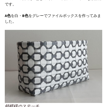
です。
A色
を白・
B色
をグレーでファイルボックスを作ってみま
した。
鎖模様のステッチ