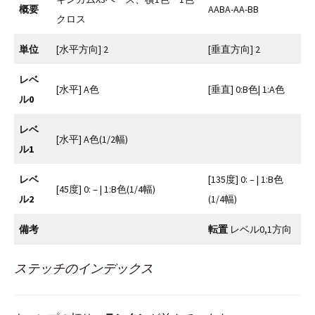
概要
AABA-AA-BB
クロス
単位
[水平方向] 2
[垂直方向] 2
レベ
[水平] A色
[垂直] 0:B色| 1:A色
ル0
レベ
[水平] A色(1/2幅)
ル1
レベ
[135度] 0: – | 1:B色
[45度] 0: – | 1:B色(1/4幅)
ル2
(1/4幅)
備考
転置
レベル0,1方向
ステッチのインデックス