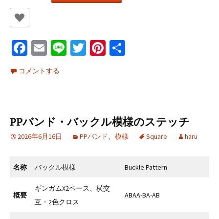
Fa
E
Li
T
Pi
共
ce
m
n
wi
nt
有
コメントする
b
ai
e
tt
er
o
l
er
es
o
t
PPバンド・バックル模様のステッチ
k
2026年6月16日
PPバンド
、
模様
Square
haru
名称
バックル模様
Buckle Pattern
ギンガムX2ベース、横交
概要
ABAA-BA-AB
互・2色クロス