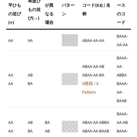
45度ひ
平ひも
が異
パター
コード(X2) / 名
ース
もの並
の並び
なる
ン
称
のコ
び(→)
(↑)
場合
ード
BAAA-
AA
AA
ABAA-AA-AA
AA-AA
BAAA-
ABAA-AA-AB
AA-
AA
AB
ABAA-AA-BA
ABBA
AA
BA
X模様 / X
BAAA-
Pattern
AA-
BAAB
BAAA-
AA
AB
BA
ABAA-AA-ABBA
AA-AB
AA
BA
AB
ABAA-AA-BAAB
BAAA-