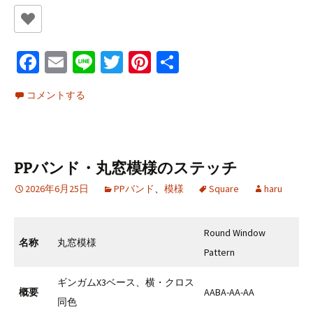
Fa
E
Li
T
Pi
共
ce
m
n
wi
nt
有
コメントする
b
ai
e
tt
er
o
l
er
es
o
t
PPバンド・丸窓模様のステッチ
k
2026年6月25日
PPバンド
、
模様
Square
haru
Round Window
名称
丸窓模様
Pattern
ギンガムX3ベース、横・クロス
概要
AABA-AA-AA
同色