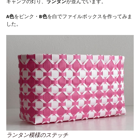
キャンプの灯り、
ランタン
が並んでいます。
A色
をピンク・
B色
を白でファイルボックスを作ってみま
した。
ランタン模様のステッチ