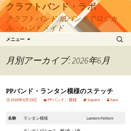
コ
クラフトバンド・ラボ
ン
クラフトバンド/紙バンドでロジカ
テ
ン
ル・ハンドメイド
ツ
検
へ
メニュー
索:
ス
キ
月別アーカイブ: 2026年6月
ッ
プ
PPバンド・ランタン模様のステッチ
2026年6月29日
PPバンド
、
模様
Square
haru
名称
ランタン模様
Lantern Pattern
ギンガムX3ベース、横1色・1色