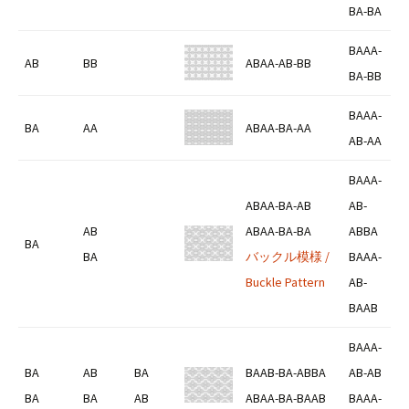
BA-BA
BAAA-
AB
BB
ABAA-AB-BB
BA-BB
BAAA-
BA
AA
ABAA-BA-AA
AB-AA
BAAA-
ABAA-BA-AB
AB-
AB
ABAA-BA-BA
ABBA
BA
BA
バックル模様 /
BAAA-
Buckle Pattern
AB-
BAAB
BAAA-
BA
AB
BA
BAAB-BA-ABBA
AB-AB
BA
BA
AB
ABAA-BA-BAAB
BAAA-