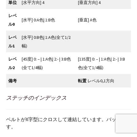
単位
[水平方向] 4
[垂直方向] 4
レベ
[水平] 0:A色| 1:B色
[垂直] A色
ル0
レベ
[水平] 0:B色| 1:A色(全て1/2
ル1
幅)
レベ
[45度] 0: – | 1:A色| 2:- | 3:B色
[135度] 0: – | 1:A色| 2:- | 3:B
ル2
(全て1/4幅)
色(全て1/4幅)
備考
転置
レベル0,1方向
ステッチのインデックス
ベルトがX字型にクロスして連結しています。バックルで
す。