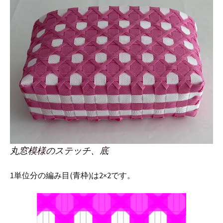
丸窓模様のステッチ、底
1単位分の編み目(青枠)は2×2です。