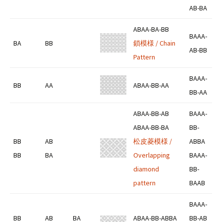
AB-BA
ABAA-BA-BB
BAAA-
BA
BB
鎖模様 / Chain
AB-BB
Pattern
BAAA-
BB
AA
ABAA-BB-AA
BB-AA
ABAA-BB-AB
BAAA-
ABAA-BB-BA
BB-
BB
AB
松皮菱模様 /
ABBA
BB
BA
Overlapping
BAAA-
diamond
BB-
pattern
BAAB
BAAA-
BB
AB
BA
ABAA-BB-ABBA
BB-AB