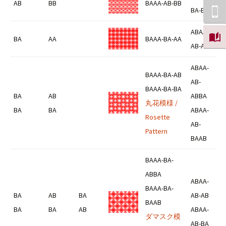
AB
BB
BAAA-AB-BB
BA-BB
ABAA-
BA
AA
BAAA-BA-AA
AB-AA
ABAA-
BAAA-BA-AB
AB-
BAAA-BA-BA
BA
AB
ABBA
丸花模様 /
BA
BA
ABAA-
Rosette
AB-
Pattern
BAAB
BAAA-BA-
ABBA
ABAA-
BAAA-BA-
BA
AB
BA
AB-AB
BAAB
BA
BA
AB
ABAA-
ダマスク模
AB-BA