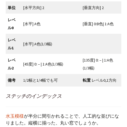
単位
[水平方向] 2
[垂直方向] 2
レベ
[水平] A色
[垂直] 0:B色| 1:A色
ル0
レベ
[水平] A色(1/3幅)
ル1
レベ
[135度] 0: – | 1:A色
[45度] 0: – | 1:A色(1/3幅)
ル2
(1/3幅)
備考
1/2幅と1/4幅でも可
転置
レベル0,1方向
ステッチのインデックス
水玉模様
が半分に間引かれることで、人工的な並びにな
りました。縦横に揃った、丸い窓でしょうか。