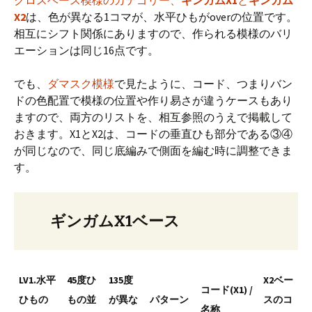
クロスベース模様のカテゴリー、
ギンガムX1
と
ギンガム
X2
は、色が異なる1コマが、水平ひもがoverの位置です。
相互にシフト関係にありますので、作られる模様のバリ
エーションは同じ16点です。
でも、
ダマスク模様
で見たように、コード、つまりバン
ドの色配置で模様の位置や作り易さが違うケースもあり
ますので、両方のリストを、相互参照のうえで掲載して
おきます。X1とX2は、コードの垂直ひも部分である③④
が同じなので、同じ底編みで側面を編む時に調整できま
す。
ギンガムX1ベース
LV1.水平
45度ひ
135度
X2ベー
コード(X1) /
ひもの
もの並
が異な
パターン
スのコ
名称