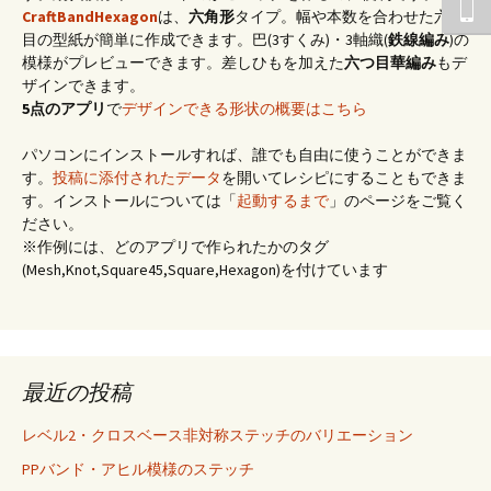
CraftBandHexagon
は、
六角形
タイプ。幅や本数を合わせた六つ
目の型紙が簡単に作成できます。巴(3すくみ)・3軸織(
鉄線編み
)の
模様がプレビューできます。差しひもを加えた
六つ目華編み
もデ
ザインできます。
5点のアプリ
で
デザインできる形状の概要はこちら
パソコンにインストールすれば、誰でも自由に使うことができま
す。
投稿に添付されたデータ
を開いてレシピにすることもできま
す。インストールについては「
起動するまで
」のページをご覧く
ださい。
※作例には、どのアプリで作られたかのタグ
(Mesh,Knot,Square45,Square,Hexagon)を付けています
最近の投稿
レベル2・クロスベース非対称ステッチのバリエーション
PPバンド・アヒル模様のステッチ