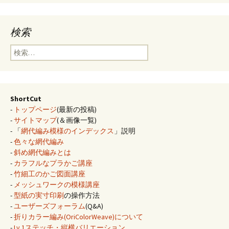
検索
検
索:
ShortCut
-
トップページ
(最新の投稿)
-
サイトマップ
(＆画像一覧)
- 「
網代編み模様のインデックス
」説明
-
色々な網代編み
-
斜め網代編みとは
-
カラフルなプラかご講座
-
竹細工のかご図面講座
-
メッシュワークの模様講座
-
型紙の実寸印刷
の操作方法
-
ユーザーズフォーラム
(Q&A)
-
折りカラー編み(OriColorWeave)について
-
Lv.1ステッチ・縦横バリエーション