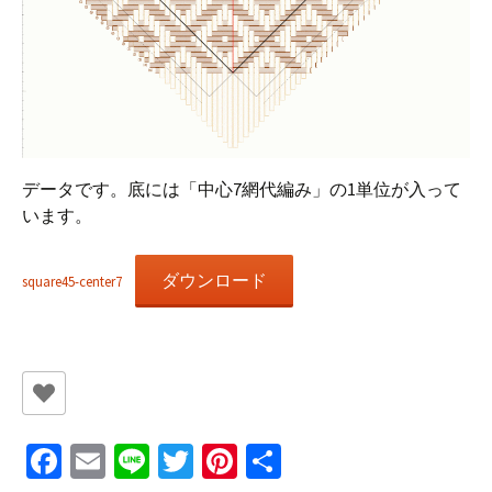
データです。底には「中心7網代編み」の1単位が入って
います。
ダウンロード
square45-center7
Fa
E
Li
T
Pi
共