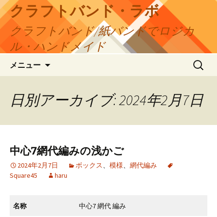
コ
クラフトバンド・ラボ
ン
クラフトバンド/紙バンドでロジカ
テ
ン
ル・ハンドメイド
ツ
検
へ
メニュー
索:
ス
キ
日別アーカイブ: 2024年2月7日
ッ
プ
中心7網代編みの浅かご
2024年2月7日
ボックス
、
模様
、
網代編み
Square45
haru
名称
中心7 網代 編み