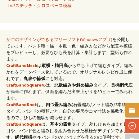
-
Lv.2ステッチ・クロスベース模様
かごのデザインができるフリーソフト(Windowsアプリ)
を公開し
ています。バンド種・幅・本数・色・編み方などから配置や模様
をプレビューし、必要なひも長を計算・集計します。型紙も作れ
ます。
CraftBandMesh
は
縦横・楕円底
から立ち上げて編むタイプ。編み
かたをデータベース化しているので、オリジナルレシピ作成に便
利です。
丸底や輪弧
にも対応。
CraftBandSquare45
は、
北欧編みや斜め編み
タイプ。
長桝網代底
が簡単に作れます。側面を編んだ出来上がりを3Dビューでみられ
ます。
CraftBandKnot
は、
四つ畳み編み
(石畳編み/ノット編み/2本結び)
タイプ。バンドの種類ごと、自分の要尺やコマ寸法を係数化でき
るので、ひもの無駄が減らせます。
CraftBandSquare
は、
基本の四角
タイプ。差しひもを加えた四つ
目や、バンド色と編み目を組み合わせた模様がデザインできま
す。
網代模様
やPPバンドのかごバッグを作るのに便利です。