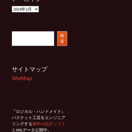
ア
ー
カ
イ
ブ
検
検
索
索
サイトマップ
SiteMap
『ロジカル・ハンドメイド』
バスケット工芸をエンジニア
リングする
無料の設計ソフト
とXMLデータ公開中。