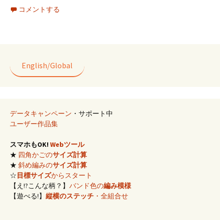
ce
m
n
wi
nt
有
コメントする
b
ai
e
tt
er
o
l
er
es
o
t
k
English/Global
データキャンペーン
・サポート中
ユーザー作品集
スマホもOK!
Webツール
★
四角かごの
サイズ計算
★
斜め編みの
サイズ計算
☆
目標サイズ
からスタート
【え!?こんな柄？】
バンド色の
編み模様
【遊べる!】
縦横のステッチ
・全組合せ