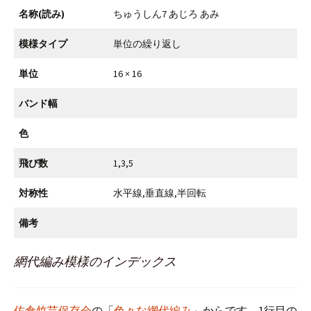
名称(読み)
ちゅうしん7 あじろ あみ
模様タイプ
単位の繰り返し
単位
16 × 16
バンド幅
色
飛び数
1,3,5
対称性
水平線,垂直線,半回転
備考
網代編み模様のインデックス
佐倉竹芸保存会
の「
色々な網代編み
」からです。1行目の