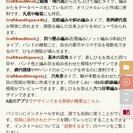
CraftBandMesh
は
縦横・楕円底
から立ち上げて編むタイプ。編み
かたをデータベース化しているので、オリジナルレシピ作成に便
利です。
丸底や輪弧
にも対応。
CraftBandSquare45
は、
北欧編みや斜め編み
タイプ。
長桝網代底
が簡単に作れます。側面を編んだ出来上がりを3Dビューでみられ
ます。
CraftBandKnot
は、
四つ畳み編み
(石畳編み/ノット編み/2本結び)
タイプ。バンドの種類ごと、自分の要尺やコマ寸法を係数化でき
るので、ひもの無駄が減らせます。
CraftBandSquare
は、
基本の四角
タイプ。差しひもを加えた四つ
目や、バンド色と編み目を組み合わせた模様がデザインできま
す。
網代模様
やPPバンドのかごバッグを作るのに便利です。
CraftBandHexagon
は、
六角形
タイプ。幅や本数を合わせた六つ
目の型紙が簡単に作成できます。巴(3すくみ)・3軸織(
鉄線編み
)の
模様がプレビューできます。差しひもを加えた
六つ目華編み
もデ
ザインできます。
5点のアプリ
で
デザインできる形状の概要はこちら
パソコンにインストールすれば、誰でも自由に使うことができま
す。
投稿に添付されたデータ
を開いてレシピにすることもできま
す。インストールについては「
起動するまで
」のページをご覧く
ださい。