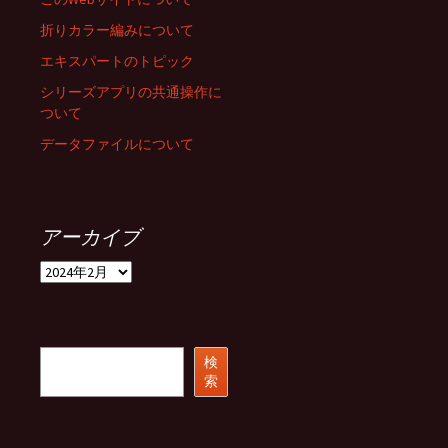
折りカラー編みについて
エキスパートのトピック
シリーズアプリの共通操作に
ついて
データファイルについて
アーカイブ
ア
ー
カ
イ
ブ
検
検
索
索