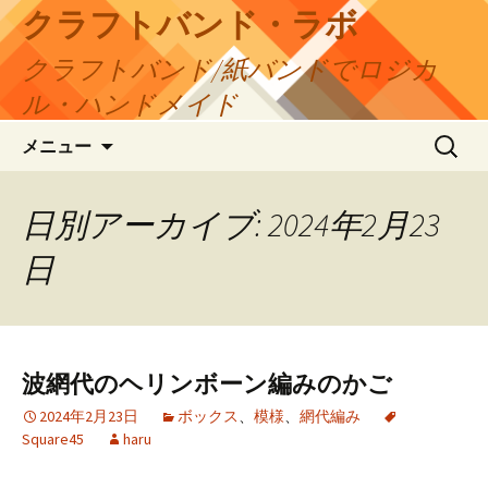
コ
クラフトバンド・ラボ
ン
クラフトバンド/紙バンドでロジカ
テ
ン
ル・ハンドメイド
ツ
検
へ
メニュー
索:
ス
キ
日別アーカイブ: 2024年2月23
ッ
プ
日
波網代のヘリンボーン編みのかご
2024年2月23日
ボックス
、
模様
、
網代編み
Square45
haru