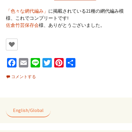
「色々な網代編み」
に掲載されている21種の網代編み模
様、これでコンプリートです!
佐倉竹芸保存会
様、ありがとうございました。
Fa
E
Li
T
Pi
共
ce
m
n
wi
nt
有
コメントする
b
ai
e
tt
er
o
l
er
es
o
t
k
English/Global