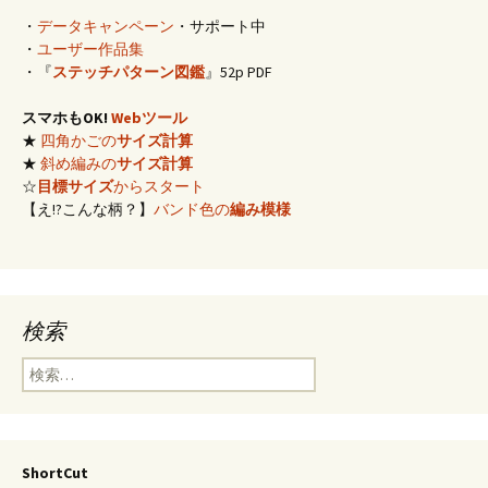
・
データキャンペーン
・サポート中
・
ユーザー作品集
・『
ステッチパターン図鑑
』52p PDF
スマホもOK!
Webツール
★
四角かごの
サイズ計算
★
斜め編みの
サイズ計算
☆
目標サイズ
からスタート
【え!?こんな柄？】
バンド色の
編み模様
検索
検
索:
ShortCut