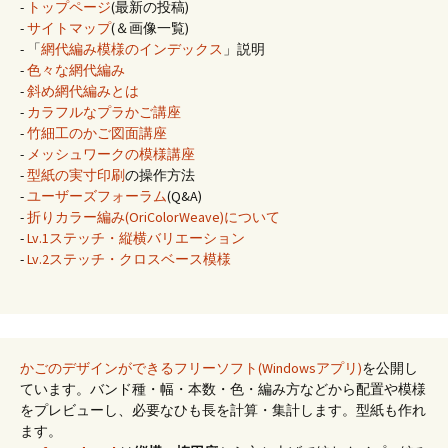
-
トップページ
(最新の投稿)
-
サイトマップ
(＆画像一覧)
- 「
網代編み模様のインデックス
」説明
-
色々な網代編み
-
斜め網代編みとは
-
カラフルなプラかご講座
-
竹細工のかご図面講座
-
メッシュワークの模様講座
-
型紙の実寸印刷
の操作方法
-
ユーザーズフォーラム
(Q&A)
-
折りカラー編み(OriColorWeave)について
-
Lv.1ステッチ・縦横バリエーション
-
Lv.2ステッチ・クロスベース模様
かごのデザインができるフリーソフト(Windowsアプリ)
を公開し
ています。バンド種・幅・本数・色・編み方などから配置や模様
をプレビューし、必要なひも長を計算・集計します。型紙も作れ
ます。