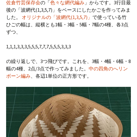
佐倉竹芸保存会
の「
色々な網代編み
」からです。3行目最
後の「波網代(1,3,5,7)」をベースにしたかごを作ってみま
した。
オリジナルの「波網代(1,3,5,7)」
で使っている竹
ひごの幅は、縦横とも1幅・3幅・5幅・7幅の4種、各3点
ずつ、
1,1,1,3,3,3,5,5,5,7,7,7,5,5,5,3,3,3
の繰り返しで、3つ飛びです。これを、3幅・4幅・6幅・8
幅の4種、2点/3点で作ってみました。
中の四角のへリン
ボーン編み
、各辺1単位の正方形です。