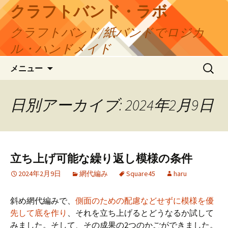
コ
クラフトバンド・ラボ
ン
クラフトバンド/紙バンドでロジカ
テ
ン
ル・ハンドメイド
ツ
検
へ
メニュー
索:
ス
キ
日別アーカイブ: 2024年2月9日
ッ
プ
立ち上げ可能な繰り返し模様の条件
2024年2月9日
網代編み
Square45
haru
斜め網代編みで、
側面のための配慮などせずに模様を優
先して底を作り
、それを立ち上げるとどうなるか試して
みました。そして、その成果の2つのかごができました。