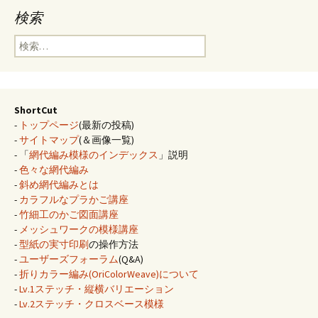
検索
検
索:
ShortCut
-
トップページ
(最新の投稿)
-
サイトマップ
(＆画像一覧)
- 「
網代編み模様のインデックス
」説明
-
色々な網代編み
-
斜め網代編みとは
-
カラフルなプラかご講座
-
竹細工のかご図面講座
-
メッシュワークの模様講座
-
型紙の実寸印刷
の操作方法
-
ユーザーズフォーラム
(Q&A)
-
折りカラー編み(OriColorWeave)について
-
Lv.1ステッチ・縦横バリエーション
-
Lv.2ステッチ・クロスベース模様