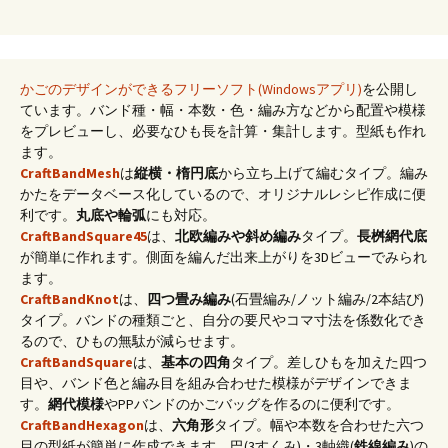
かごのデザインができるフリーソフト(Windowsアプリ)
を公開し
ています。バンド種・幅・本数・色・編み方などから配置や模様
をプレビューし、必要なひも長を計算・集計します。型紙も作れ
ます。
CraftBandMesh
は
縦横・楕円底
から立ち上げて編むタイプ。編み
かたをデータベース化しているので、オリジナルレシピ作成に便
利です。
丸底や輪弧
にも対応。
CraftBandSquare45
は、
北欧編みや斜め編み
タイプ。
長桝網代底
が簡単に作れます。側面を編んだ出来上がりを3Dビューでみられ
ます。
CraftBandKnot
は、
四つ畳み編み
(石畳編み/ノット編み/2本結び)
タイプ。バンドの種類ごと、自分の要尺やコマ寸法を係数化でき
るので、ひもの無駄が減らせます。
CraftBandSquare
は、
基本の四角
タイプ。差しひもを加えた四つ
目や、バンド色と編み目を組み合わせた模様がデザインできま
す。
網代模様
やPPバンドのかごバッグを作るのに便利です。
CraftBandHexagon
は、
六角形
タイプ。幅や本数を合わせた六つ
目の型紙が簡単に作成できます。巴(3すくみ)・3軸織(
鉄線編み
)の