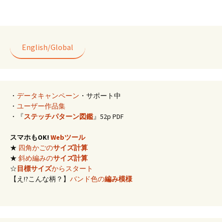
o
l
er
es
o
t
k
English/Global
・
データキャンペーン
・サポート中
・
ユーザー作品集
・『
ステッチパターン図鑑
』52p PDF
スマホもOK!
Webツール
★
四角かごの
サイズ計算
★
斜め編みの
サイズ計算
☆
目標サイズ
からスタート
【え!?こんな柄？】
バンド色の
編み模様