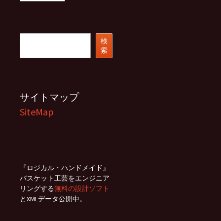
ー
カ
イ
ブ
検
検
索
索
サイトマップ
SiteMap
『ロジカル・ハンドメイド』
バスケット工芸をエンジニア
リングする
無料の設計ソフト
とXMLデータ公開中。