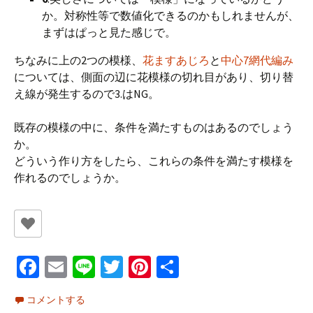
か。対称性等で数値化できるのかもしれませんが、
まずはぱっと見た感じで。
ちなみに上の2つの模様、
花ますあじろ
と
中心7網代編み
については、側面の辺に花模様の切れ目があり、切り替
え線が発生するので3.はNG。
既存の模様の中に、条件を満たすものはあるのでしょう
か。
どういう作り方をしたら、これらの条件を満たす模様を
作れるのでしょうか。
Fa
E
Li
T
Pi
共
ce
m
n
wi
nt
有
コメントする
b
ai
e
tt
er